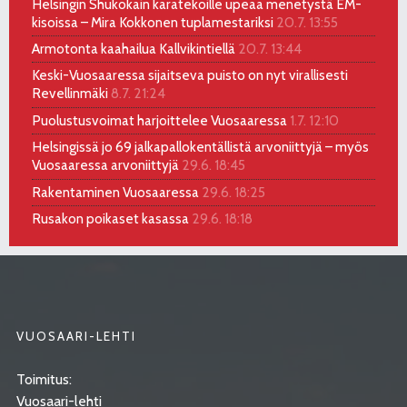
Helsingin Shukokain karatekoille upeaa menetystä EM-
kisoissa – Mira Kokkonen tuplamestariksi
20.7. 13:55
Armotonta kaahailua Kallvikintiellä
20.7. 13:44
Keski-Vuosaaressa sijaitseva puisto on nyt virallisesti
Revellinmäki
8.7. 21:24
Puolustusvoimat harjoittelee Vuosaaressa
1.7. 12:10
Helsingissä jo 69 jalkapallokentällistä arvoniittyjä – myös
Vuosaaressa arvoniittyjä
29.6. 18:45
Rakentaminen Vuosaaressa
29.6. 18:25
Rusakon poikaset kasassa
29.6. 18:18
VUOSAARI-LEHTI
Toimitus:
Vuosaari-lehti