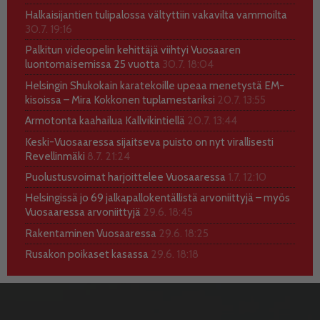
Halkaisijantien tulipalossa vältyttiin vakavilta vammoilta
30.7. 19:16
Palkitun videopelin kehittäjä viihtyi Vuosaaren
luontomaisemissa 25 vuotta
30.7. 18:04
Helsingin Shukokain karatekoille upeaa menetystä EM-
kisoissa – Mira Kokkonen tuplamestariksi
20.7. 13:55
Armotonta kaahailua Kallvikintiellä
20.7. 13:44
Keski-Vuosaaressa sijaitseva puisto on nyt virallisesti
Revellinmäki
8.7. 21:24
Puolustusvoimat harjoittelee Vuosaaressa
1.7. 12:10
Helsingissä jo 69 jalkapallokentällistä arvoniittyjä – myös
Vuosaaressa arvoniittyjä
29.6. 18:45
Rakentaminen Vuosaaressa
29.6. 18:25
Rusakon poikaset kasassa
29.6. 18:18