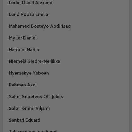
Ludin Daniil Alexandr
Lund Roosa Emilia
Mahamed Bosteyo Abdirisaq
Myller Daniel
Natoubi Nadia
Niemelä Giedre-Neilikka
Nyamekye Yeboah
Rahman Axel
Salmi Sepeteus Olli Julius
Salo Tommi Viljami
Sankari Eduard
Tahvanainen Jere Eemil