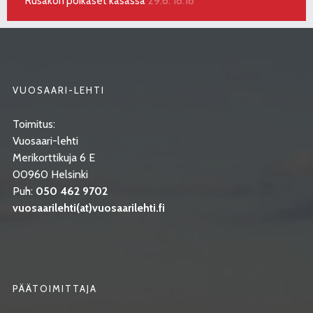
Rusakon poikaset kasassa
29.6. 18:18
VUOSAARI-LEHTI
Toimitus:
Vuosaari-lehti
Merikorttikuja 6 E
00960 Helsinki
Puh:
050 462 9702
vuosaarilehti(at)vuosaarilehti.fi
PÄÄTOIMITTAJA