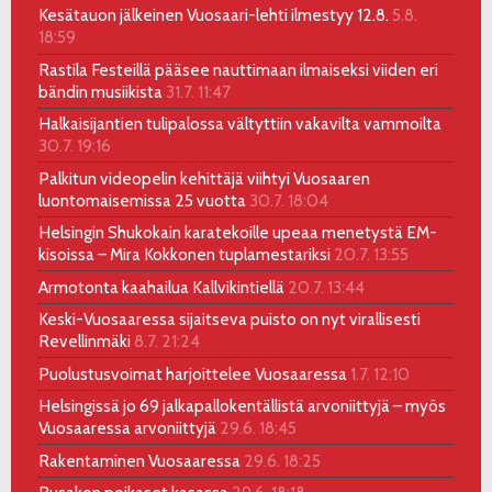
Kesätauon jälkeinen Vuosaari-lehti ilmestyy 12.8.
5.8.
18:59
Rastila Festeillä pääsee nauttimaan ilmaiseksi viiden eri
bändin musiikista
31.7. 11:47
Halkaisijantien tulipalossa vältyttiin vakavilta vammoilta
30.7. 19:16
Palkitun videopelin kehittäjä viihtyi Vuosaaren
luontomaisemissa 25 vuotta
30.7. 18:04
Helsingin Shukokain karatekoille upeaa menetystä EM-
kisoissa – Mira Kokkonen tuplamestariksi
20.7. 13:55
Armotonta kaahailua Kallvikintiellä
20.7. 13:44
Keski-Vuosaaressa sijaitseva puisto on nyt virallisesti
Revellinmäki
8.7. 21:24
Puolustusvoimat harjoittelee Vuosaaressa
1.7. 12:10
Helsingissä jo 69 jalkapallokentällistä arvoniittyjä – myös
Vuosaaressa arvoniittyjä
29.6. 18:45
Rakentaminen Vuosaaressa
29.6. 18:25