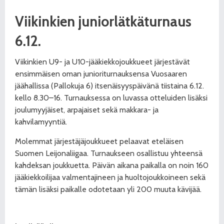
Viikinkien juniorlätkäturnaus
6.12.
Viikinkien U9- ja U10-jääkiekkojoukkueet järjestävät
ensimmäisen oman junioriturnauksensa Vuosaaren
jäähallissa (Pallokuja 6) itsenäisyyspäivänä tiistaina 6.12.
kello 8.30–16. Turnauksessa on luvassa otteluiden lisäksi
joulumyyjäiset, arpajaiset sekä makkara- ja
kahvilamyyntiä.
Molemmat järjestäjäjoukkueet pelaavat eteläisen
Suomen Leijonaliigaa. Turnaukseen osallistuu yhteensä
kahdeksan joukkuetta. Päivän aikana paikalla on noin 160
jääkiekkoilijaa valmentajineen ja huoltojoukkoineen sekä
tämän lisäksi paikalle odotetaan yli 200 muuta kävijää.