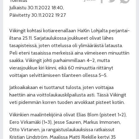
Toimitus
Julkaistu 30.11.2022 18:40,
Päivitetty 30.11.2022 19:27
Viikingit kohtasi kotiareenallaan HaKin Lohjalta perjantai-
iltana 25.11. Sarjataulukossa joukkueet olivat lähes
tasapisteissä, joten ottelussa oli ylimääräistä latausta.
Peli eteni tasaisissa merkeissä aina viimeiseen minuuttiin
saakka. Viikingit johti parhaimmillaan 4–2, mutta
vierasjoukkue kiri kiinni, eikä 60 minuuttia riittänyt
voittajan selvittämiseen tilanteen ollessa 5–5.
Jatkoaikakaan ei tuottanut tulosta, joten voittajaa
haettiin aina voittolaukauskilpailusta asti. Tässä Viikingit
veti pidemmän korren tuoden arvokkaat pisteet kotiin.
Viikinkien maalintekijöinä olivat Elias Blom (pisteet 1+2),
Eero Virkamäki (1+3), Jesse Sauren, Markus Immonen,
Otto Virtanen, ja rangaistuslaukauksissa ratkaissut
Kristian Lindström. Maalissa Matti Riekille kertyi 35