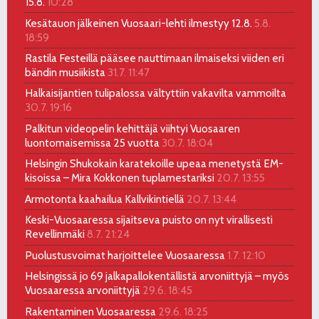
15.8.
10:28
Kesätauon jälkeinen Vuosaari-lehti ilmestyy 12.8.
5.8.
18:59
Rastila Festeillä pääsee nauttimaan ilmaiseksi viiden eri
bändin musiikista
31.7. 11:47
Halkaisijantien tulipalossa vältyttiin vakavilta vammoilta
30.7. 19:16
Palkitun videopelin kehittäjä viihtyi Vuosaaren
luontomaisemissa 25 vuotta
30.7. 18:04
Helsingin Shukokain karatekoille upeaa menetystä EM-
kisoissa – Mira Kokkonen tuplamestariksi
20.7. 13:55
Armotonta kaahailua Kallvikintiellä
20.7. 13:44
Keski-Vuosaaressa sijaitseva puisto on nyt virallisesti
Revellinmäki
8.7. 21:24
Puolustusvoimat harjoittelee Vuosaaressa
1.7. 12:10
Helsingissä jo 69 jalkapallokentällistä arvoniittyjä – myös
Vuosaaressa arvoniittyjä
29.6. 18:45
Rakentaminen Vuosaaressa
29.6. 18:25