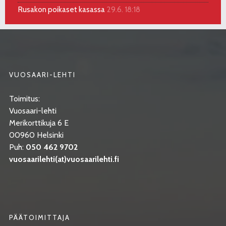
Rusakon poikaset kasassa
29.6. 18:18
VUOSAARI-LEHTI
Toimitus:
Vuosaari-lehti
Merikorttikuja 6 E
00960 Helsinki
Puh:
050 462 9702
vuosaarilehti(at)vuosaarilehti.fi
PÄÄTOIMITTAJA