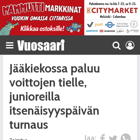
Jääkiekossa paluu
voittojen tielle,
junioreilla
itsenäisyyspäivän
turnaus
Jaa: