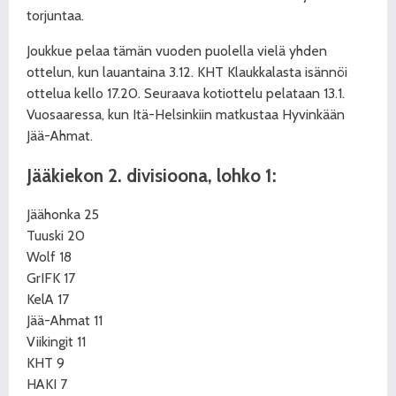
torjuntaa.
Joukkue pelaa tämän vuoden puolella vielä yhden
ottelun, kun lauantaina 3.12. KHT Klaukkalasta isännöi
ottelua kello 17.20. Seuraava kotiottelu pelataan 13.1.
Vuosaaressa, kun Itä-Helsinkiin matkustaa Hyvinkään
Jää-Ahmat.
Jääkiekon 2. divisioona,
lohko 1:
Jäähonka 25
Tuuski 20
Wolf 18
GrIFK 17
KelA 17
Jää-Ahmat 11
Viikingit 11
KHT 9
HAKI 7