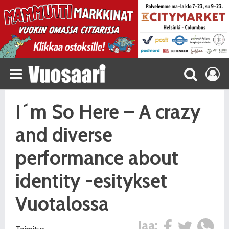
I´m So Here – A crazy
and diverse
performance about
identity -esitykset
Vuotalossa
Jaa: