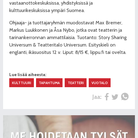
vastaanottokeskuksissa, yhdistyksissä ja
kulttuurikeskuksissa ympäri Suomea.
Ohjaaja- ja tuottajaryhmän muodostavat Max Bremer,
Markus Luukkonen ja Åsa Nybo, jotka ovat teatterin ja
tarinankerronnan ammattilaisia. Tuotanto: Story Sharing
Universum & Teatteritalo Universum. Esityskieli on
englanti, ikäsuositus 12 v. Liput: 8/15 €, lippu.fi tai ovelta.
Lue lisää aiheesta:
KULTTUURI
TAPAHTUMA
TEATTERI
VUOTALO
Jaa: