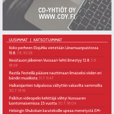
UUSIMMAT
KATSOTUIMMAT
Koko perheen Elojuhlia vietetään Liinamaanpuistossa
15.8.
7.8. 10:28
Kesätauon jälkeinen Vuosaari-lehti ilmestyy 12.8.
5.8.
18:59
Rastila Festeillä pääsee nauttimaan ilmaiseksi viiden eri
bändin musiikista
31.7. 11:47
Halkaisijantien tulipalossa vältyttiin vakavilta vammoilta
30.7. 19:16
Palkitun videopelin kehittäjä viihtyi Vuosaaren
luontomaisemissa 25 vuotta
30.7. 18:04
Helsingin Shukokain karatekoille upeaa menetystä EM-