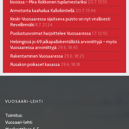
kisoissa – Mira Kokkonen tuplamestariksi
20.7. 13:55
Armotonta kaahailua Kallvikintiellä
20.7. 13:44
Keski-Vuosaaressa sijaitseva puisto on nyt virallisesti
Revellinmäki
8.7. 21:24
Puolustusvoimat harjoittelee Vuosaaressa
1.7. 12:10
Helsingissä jo 69 jalkapallokentällistä arvoniittyjä – myös
Vuosaaressa arvoniittyjä
29.6. 18:45
Rakentaminen Vuosaaressa
29.6. 18:25
Rusakon poikaset kasassa
29.6. 18:18
VUOSAARI-LEHTI
Toimitus:
Vuosaari-lehti