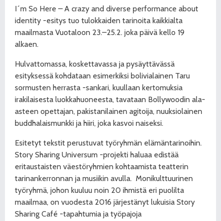
I´m So Here – A crazy and diverse performance about
identity -esitys tuo tulokkaiden tarinoita kaikkialta
maailmasta Vuotaloon
23.–25.2. joka päivä kello 19
alkaen.
Hulvattomassa, koskettavassa ja pysäyttävässä
esityksessä kohdataan esimerkiksi bolivialainen Taru
sormusten herrasta -sankari, kuullaan kertomuksia
irakilaisesta luokkahuoneesta, tavataan Bollywoodin ala-
asteen opettajan, pakistanilainen agitoija, nuuksiolainen
buddhalaismunkki ja hiiri, joka kasvoi naiseksi.
Esitetyt tekstit perustuvat työryhmän elämäntarinoihin.
Story Sharing Universum -projekti haluaa edistää
eritaustaisten väestöryhmien kohtaamista teatterin
tarinankerronnan ja musiikin avulla.
Monikulttuurinen
työryhmä, johon kuuluu noin 20 ihmistä eri puolilta
maailmaa, on vuodesta 2016 järjestänyt lukuisia Story
Sharing Café -tapahtumia ja työpajoja