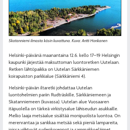
Skatanniemi ilmasta käsin kuvattuna. Kuva: Antti Honkanen
Helsinki-päivänä maanantaina 12.6. kello 17–19 Helsingin
kaupunki järjestää maksuttoman luontoretken Uutelaan.
Retken lähtöpaikka on Uutelan Särkkäniemen
koirapuiston parkkialue (Särkkäniemi 4).
Helsinki-päivän iltaretki johdattaa Uutelan
luontohelmien pariin Rudträskille, Särkkäniemeen ja
Skatanniemeen (kuvassa). Uutelan alue Vuosaaren
itäpuolella on tärkeä virkistysalue lähiseudun asukkaille.
Melko laaja metsäalue sisältää monipuolista luontoa. On
merenrantaa ja sankkaa metsää sekä pieniä lampareita,
joissa viihtyvät sudenkorennot ja sammakkoeläimet.