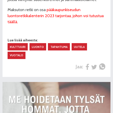
Maksuton retki on osa
pääkaupunkiseudun
luontoretkikalenterin 2023 tarjontaa, johon voi tutustua
täällä.
Lue lisää aiheesta:
KULTTUURI
LUONTO
TAPAHTUMA
UUTELA
VUOTALO
Jaa: