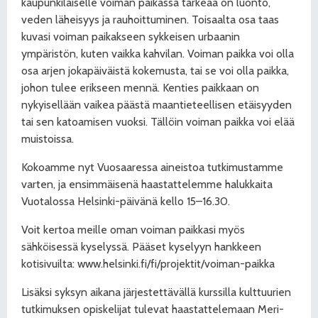
kaupunkilaiselle voiman paikassa tärkeää on luonto,
veden läheisyys ja rauhoittuminen. Toisaalta osa taas
kuvasi voiman paikakseen sykkeisen urbaanin
ympäristön, kuten vaikka kahvilan. Voiman paikka voi olla
osa arjen jokapäiväistä kokemusta, tai se voi olla paikka,
johon tulee erikseen mennä. Kenties paikkaan on
nykyisellään vaikea päästä maantieteellisen etäisyyden
tai sen katoamisen vuoksi.
Tällöin voiman paikka voi elää
muistoissa.
Kokoamme nyt Vuosaaressa aineistoa tutkimustamme
varten, ja ensimmäisenä haastattelemme halukkaita
Vuotalossa Helsinki-päivänä kello 15–16.30.
Voit kertoa meille oman voiman paikkasi myös
sähköisessä kyselyssä. Pääset kyselyyn hankkeen
kotisivuilta: www.helsinki.fi/fi/projektit/voiman-paikka
Lisäksi syksyn aikana järjestettävällä kurssilla kulttuurien
tutkimuksen opiskelijat tulevat haastattelemaan Meri-