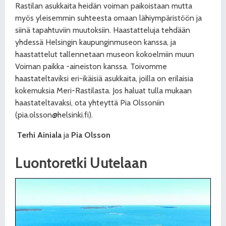
Rastilan asukkaita heidän voiman paikoistaan mutta
myös yleisemmin suhteesta omaan lähiympäristöön ja
siinä tapahtuviin muutoksiin. Haastatteluja tehdään
yhdessä Helsingin kaupunginmuseon kanssa, ja
haastattelut tallennetaan museon kokoelmiin muun
Voiman paikka -aineiston kanssa. Toivomme
haastateltaviksi eri-ikäisiä asukkaita, joilla on erilaisia
kokemuksia Meri-Rastilasta. Jos haluat tulla mukaan
haastateltavaksi, ota yhteyttä Pia Olssoniin
(pia.olsson@helsinki.fi).
Terhi Ainiala
ja
Pia Olsson
Luontoretki Uutelaan