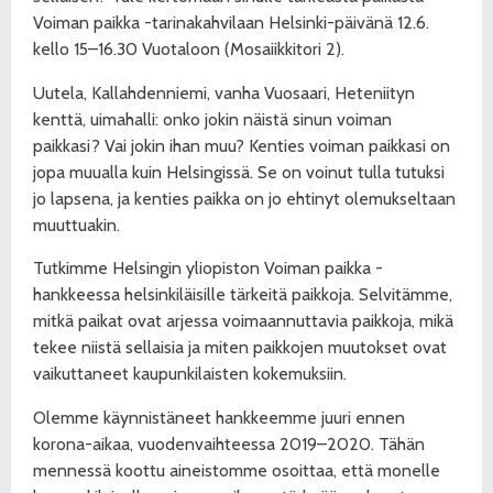
Voiman paikka -tarinakahvilaan Helsinki-päivänä 12.6.
kello 15–16.30 Vuotaloon (Mosaiikkitori 2).
Uutela, Kallahdenniemi, vanha Vuosaari, Heteniityn
kenttä, uimahalli: onko jokin näistä sinun voiman
paikkasi? Vai jokin ihan muu? Kenties voiman paikkasi on
jopa muualla kuin Helsingissä. Se on voinut tulla tutuksi
jo lapsena, ja kenties paikka on jo ehtinyt olemukseltaan
muuttuakin.
Tutkimme Helsingin yliopiston Voiman paikka -
hankkeessa helsinkiläisille tärkeitä paikkoja. Selvitämme,
mitkä paikat ovat arjessa voimaannuttavia paikkoja, mikä
tekee niistä sellaisia ja miten paikkojen muutokset ovat
vaikuttaneet kaupunkilaisten kokemuksiin.
Olemme käynnistäneet hankkeemme juuri ennen
korona-aikaa, vuodenvaihteessa 2019–2020. Tähän
mennessä koottu aineistomme osoittaa, että monelle