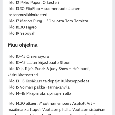
· klo 12 Pikku Papun Orkesteri
· klo 13.30 FlipFlop – suomenruotsalainen
lastenmusiikkiorkesteri
· klo 17 Marion Rung – 50 vuotta Tom Tomista
· klo 18.30
Figaro
· klo 19 Yeboyah
Muu ohjelma
· klo 10–13 Onnenpyörä
· klo 10–13 Lastenkirjastoauto Stoori
· klo 10 ja 11 Jo’s Punch & Judy Show – He’s back!,
käsinukketeatteri
· klo 13–15 Kesäkuun taidepaja: Kukkaseppeleet
· klo 15 Voiman paikka -tarinakahvila
· klo 14–16 Pikapiirroksia pihlajien alla
· klo 14.30 alkaen: Maailman ympäri / Asphalt Art -
maailmankarttapeli Vuotalon pihalla. Vuotalon sisäpihan