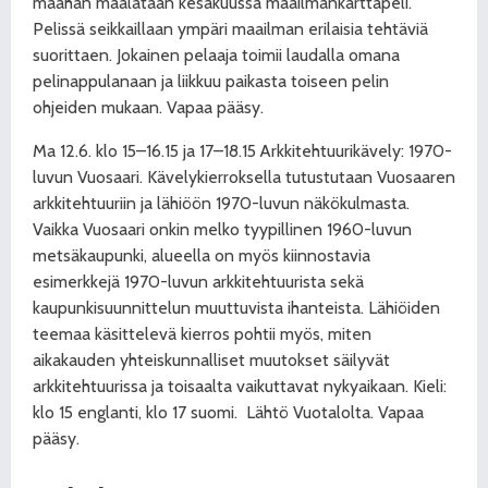
maahan maalataan kesäkuussa maailmankarttapeli.
Pelissä seikkaillaan ympäri maailman erilaisia tehtäviä
suorittaen. Jokainen pelaaja toimii laudalla omana
pelinappulanaan ja liikkuu paikasta toiseen pelin
ohjeiden mukaan. Vapaa pääsy.
Ma 12.6. klo 15–16.15 ja 17–18.15 Arkkitehtuurikävely: 1970-
luvun Vuosaari. Kävelykierroksella tutustutaan Vuosaaren
arkkitehtuuriin ja lähiöön 1970-luvun näkökulmasta.
Vaikka Vuosaari onkin melko tyypillinen 1960-luvun
metsäkaupunki, alueella on myös kiinnostavia
esimerkkejä 1970-luvun arkkitehtuurista sekä
kaupunkisuunnittelun muuttuvista ihanteista. Lähiöiden
teemaa käsittelevä kierros pohtii myös, miten
aikakauden yhteiskunnalliset muutokset säilyvät
arkkitehtuurissa ja toisaalta vaikuttavat nykyaikaan. Kieli:
klo 15 englanti, klo 17 suomi.
Lähtö Vuotalolta. Vapaa
pääsy.