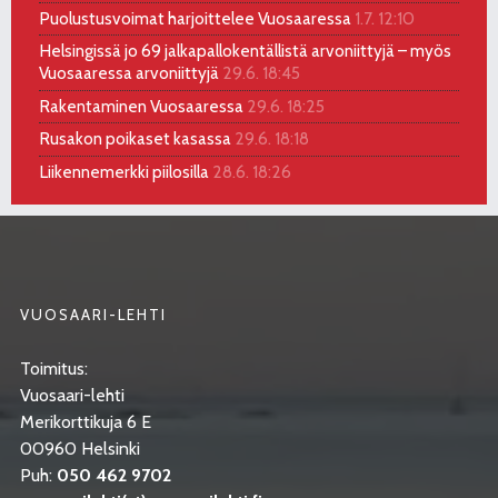
Puolustusvoimat harjoittelee Vuosaaressa
1.7. 12:10
Helsingissä jo 69 jalkapallokentällistä arvoniittyjä – myös
Vuosaaressa arvoniittyjä
29.6. 18:45
Rakentaminen Vuosaaressa
29.6. 18:25
Rusakon poikaset kasassa
29.6. 18:18
Liikennemerkki piilosilla
28.6. 18:26
VUOSAARI-LEHTI
Toimitus:
Vuosaari-lehti
Merikorttikuja 6 E
00960 Helsinki
Puh:
050 462 9702