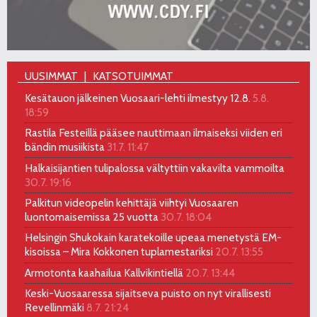
UUSIMMAT
KATSOTUIMMAT
Kesätauon jälkeinen Vuosaari-lehti ilmestyy 12.8.
5.8.
18:59
Rastila Festeillä pääsee nauttimaan ilmaiseksi viiden eri
bändin musiikista
31.7. 11:47
Halkaisijantien tulipalossa vältyttiin vakavilta vammoilta
30.7. 19:16
Palkitun videopelin kehittäjä viihtyi Vuosaaren
luontomaisemissa 25 vuotta
30.7. 18:04
Helsingin Shukokain karatekoille upeaa menetystä EM-
kisoissa – Mira Kokkonen tuplamestariksi
20.7. 13:55
Armotonta kaahailua Kallvikintiellä
20.7. 13:44
Keski-Vuosaaressa sijaitseva puisto on nyt virallisesti
Revellinmäki
8.7. 21:24