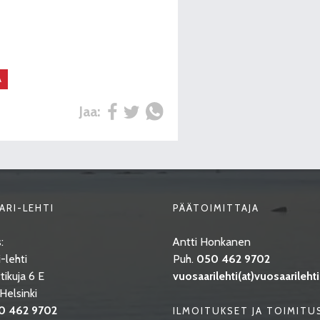
A
Jaa:
ARI-LEHTI
PÄÄTOIMITTAJA
:
Antti Honkanen
-lehti
Puh.
050 462 9702
tikuja 6 E
vuosaarilehti(at)vuosaarilehti.
elsinki
0 462 9702
ILMOITUKSET JA TOIMITU