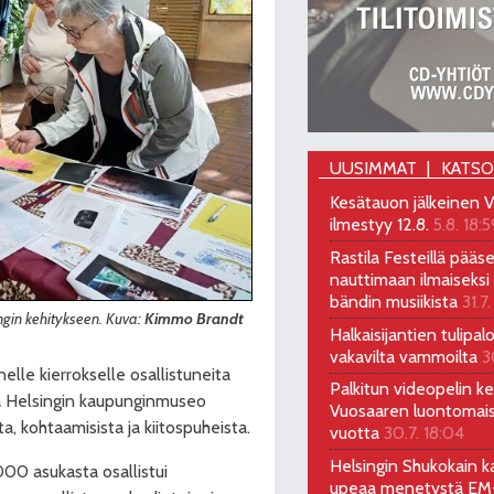
UUSIMMAT
KATS
Kesätauon jälkeinen V
ilmestyy 12.8.
5.8. 18:5
Rastila Festeillä pääs
nauttimaan ilmaiseksi 
bändin musiikista
31.7.
in kehitykseen. Kuva:
Kimmo Brandt
Halkaisijantien tulipal
vakavilta vammoilta
3
elle kierrokselle osallistuneita
Palkitun videopelin keh
eva Helsingin kaupunginmuseo
Vuosaaren luontomai
ta, kohtaamisista ja kiitospuheista.
vuotta
30.7. 18:04
Helsingin Shukokain ka
00 asukasta osallistui
upeaa menetystä EM-