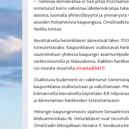
– Toimivaa demokratiaa ei tule pitää itsestään
onnistunut keino vahvistaa lähidemokratiaa tuke
asioista, luomalla yhteisöllisyyttä ja ymmärrystä
asioiden hoitamisesta kaupungissa, OmaStadista 
Verkka toteaa.
Kevättalvella helsinkiläiset äänestivät lähes 7
toteutettavaksi. Kaupunkilaiset osallistuivat ha
suunnitteluun yhdessä kaupungin asiantuntijoi
verkkosivustolla ja tilaisuuksissa. Kaikkien hankk
voi seurata sivustolla
omastadi.hel.fi
Osallistuva budjetointi on vakiintunut toimintat
kaupunkilaisia osallistumaan ja vaikuttamaan. M
kolmannella kierroksella käytetään 8,8 miljoon
ja äänestämien hankkeiden toteuttamiseen.
Helsingin kaupunginmuseo sijaitsee Senaatintori
Aleksanterinkatu 16. Helsinkiläiset ovat tervet
OmaStadin kiitosjuhlaan tiistaina 11. kesäkuuta kel