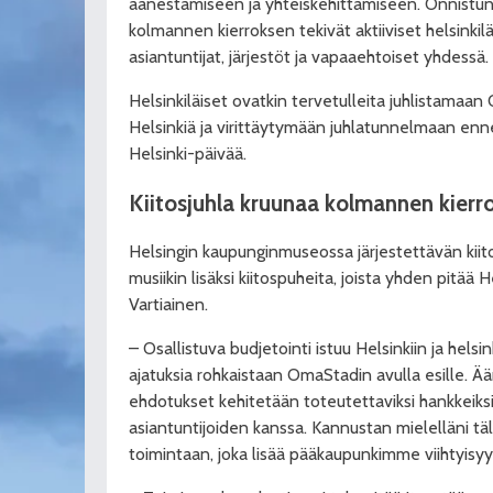
äänestämiseen ja yhteiskehittämiseen. Onnistun
kolmannen kierroksen tekivät aktiiviset helsinkilä
asiantuntijat, järjestöt ja vapaaehtoiset yhdessä.
Helsinkiläiset ovatkin tervetulleita juhlistamaa
Helsinkiä ja virittäytymään juhlatunnelmaan enn
Helsinki-päivää.
Kiitosjuhla kruunaa kolmannen kierr
Helsingin kaupunginmuseossa järjestettävän kiit
musiikin lisäksi kiitospuheita, joista yhden pitää
Vartiainen.
– Osallistuva budjetointi istuu Helsinkiin ja helsin
ajatuksia rohkaistaan OmaStadin avulla esille.
ehdotukset kehitetään toteutettaviksi hankkeik
asiantuntijoiden kanssa. Kannustan mielelläni tä
toimintaan, joka lisää pääkaupunkimme viihtyisyy