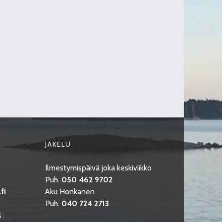
JAKELU
Ilmestymispäivä joka keskiviikko
Puh.
050 462 9702
fi
Aku Honkanen
Puh.
040 724 2713
S: