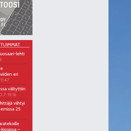
OTUIMMAT
uosaari-lehti
9
ee
viiden eri
 11:47
ossa vältyttiin
0.7. 19:16
ittäjä viihtyi
semissa 25
ratekoille
kisoissa –