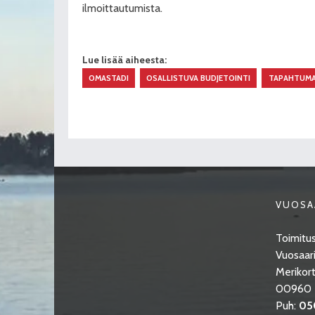
ilmoittautumista.
Lue lisää aiheesta:
OMASTADI
OSALLISTUVA BUDJETOINTI
TAPAHTUM
VUOSA
Toimitus
Vuosaari
Merikort
00960 H
Puh:
05