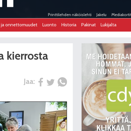
Printtilehden näköislehti
Jakelu
Mediakorti
t ja onnettomuudet
Luonto
Historia
Pakinat
Lukijalta
 kierrosta
Jaa: