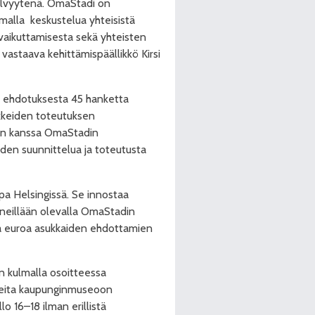
selvyytenä. OmaStadi on
malla
keskustelua yhteisistä
 vaikuttamisesta sekä yhteisten
vastaava kehittämispäällikkö Kirsi
00 ehdotuksesta 45 hanketta
nkkeiden toteutuksen
den kanssa OmaStadin
eiden suunnittelua ja toteutusta
apa Helsingissä. Se innostaa
eneillään olevalla OmaStadin
aa euroa asukkaiden ehdottamien
n kulmalla osoitteessa
ulleita kaupunginmuseoon
lo 16–18 ilman erillistä