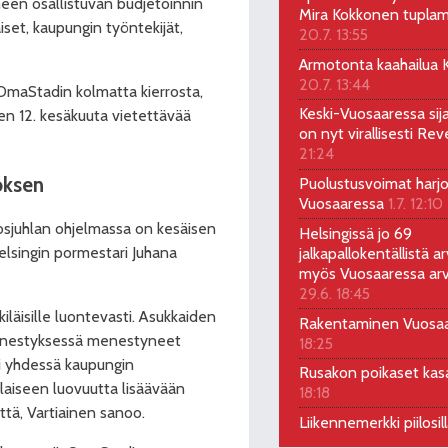
een osallistuvan budjetoinnin
Mira Kokkonen tuplam
iset, kaupungin työntekijät,
20.7. 13:55
Armotonta kaahailua Ka
20.7. 13:44
n OmaStadin kolmatta kierrosta,
Keski-Vuosaaressa sij
en 12. kesäkuuta vietettävää
on nyt virallisesti Rev
21:24
oksen
Puolustusvoimat harjo
Vuosaaressa
1.7. 12:10
osjuhlan ohjelmassa on kesäisen
Helsingissä jo 69
 Helsingin pormestari Juhana
jalkapallokentällistä ar
myös Vuosaaressa arv
29.6. 18:45
kiläisille luontevasti. Asukkaiden
Rakentaminen Vuosa
 Äänestyksessä menestyneet
18:25
si yhdessä kaupungin
Rusakon poikaset ka
llaiseen luovuutta lisäävään
18:18
ttä, Vartiainen sanoo.
Liikennemerkki piilosil