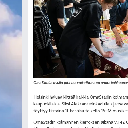
OmaStadin avulla pääsee vaikuttamaan oman kotikaupung
Helsinki haluaa kiittää kaikkia OmaStadin kolmann
kaupunkilaisia. Siksi Aleksanterinkadulla sijaits
täyttyy tiistaina 11. kesäkuuta kello 16–18 musiikis
OmaStadin kolmannen kierroksen aikana yli 42 0