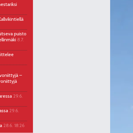
estariksi
llvikintiellä
aitseva puisto
ellinmäki
8.7.
ittelee
voniittyjä –
oniittyjä
aressa
29.6.
sassa
29.6.
la
28.6. 18:26