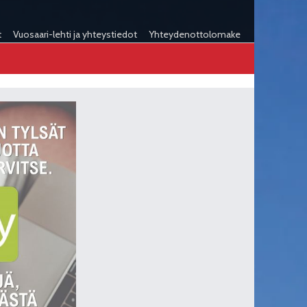
t
Vuosaari-lehti ja yhteystiedot
Yhteydenottolomake