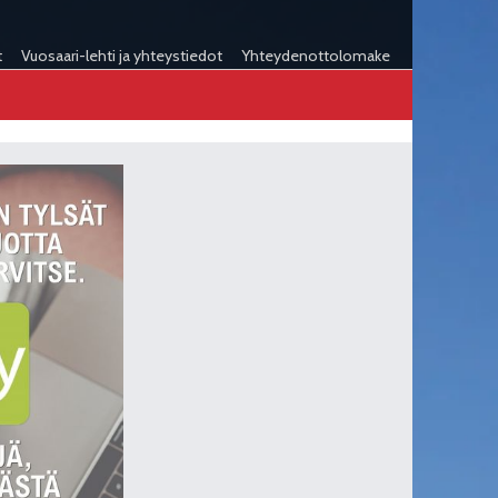
t
Vuosaari-lehti ja yhteystiedot
Yhteydenottolomake