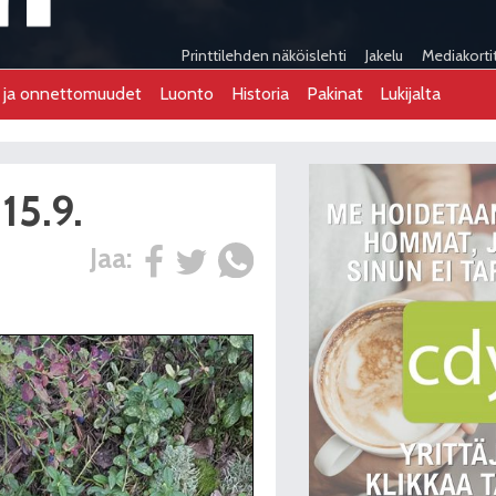
Printtilehden näköislehti
Jakelu
Mediakorti
t ja onnettomuudet
Luonto
Historia
Pakinat
Lukijalta
15.9.
Jaa: