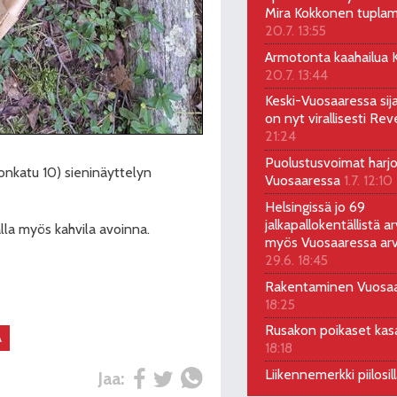
Mira Kokkonen tuplam
20.7. 13:55
Armotonta kaahailua Ka
20.7. 13:44
Keski-Vuosaaressa sij
on nyt virallisesti Rev
21:24
Puolustusvoimat harjo
bonkatu 10) sieninäyttelyn
Vuosaaressa
1.7. 12:10
Helsingissä jo 69
jalkapallokentällistä ar
lla myös kahvila avoinna.
myös Vuosaaressa arv
29.6. 18:45
Rakentaminen Vuosa
18:25
Rusakon poikaset ka
A
18:18
Liikennemerkki piilosil
Jaa: