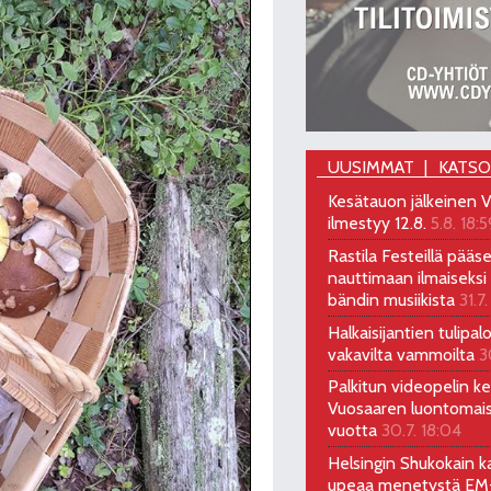
UUSIMMAT
KATS
Kesätauon jälkeinen V
ilmestyy 12.8.
5.8. 18:5
Rastila Festeillä pääs
nauttimaan ilmaiseksi 
bändin musiikista
31.7.
Halkaisijantien tulipal
vakavilta vammoilta
3
Palkitun videopelin keh
Vuosaaren luontomai
vuotta
30.7. 18:04
Helsingin Shukokain ka
upeaa menetystä EM-