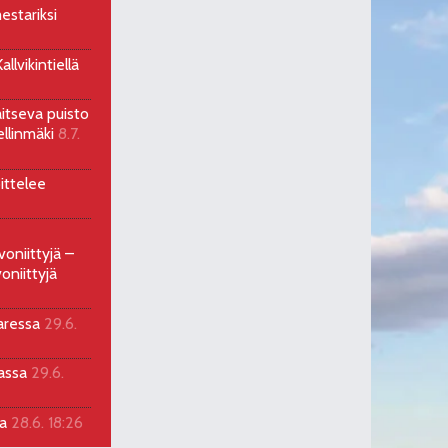
estariksi
llvikintiellä
aitseva puisto
ellinmäki
8.7.
ittelee
voniittyjä –
oniittyjä
aressa
29.6.
sassa
29.6.
la
28.6. 18:26