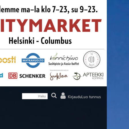
Kirjaudu
Luo tunnus