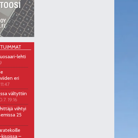
OTUIMMAT
uosaari-lehti
9
ee
viiden eri
 11:47
ossa vältyttiin
0.7. 19:16
ittäjä viihtyi
semissa 25
ratekoille
kisoissa –