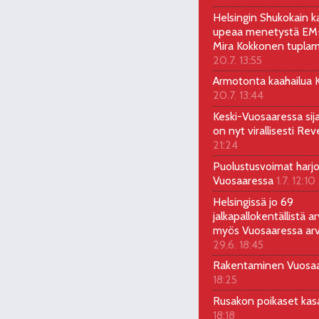
Helsingin Shukokain ka
upeaa menetystä EM-
Mira Kokkonen tuplam
20.7. 13:55
Armotonta kaahailua Ka
20.7. 13:44
Keski-Vuosaaressa sij
on nyt virallisesti Rev
21:24
Puolustusvoimat harjo
Vuosaaressa
1.7. 12:10
Helsingissä jo 69
jalkapallokentällistä ar
myös Vuosaaressa arv
29.6. 18:45
Rakentaminen Vuosa
18:25
Rusakon poikaset ka
18:18