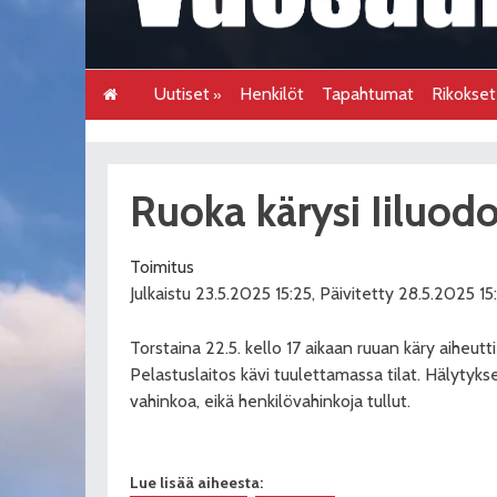
Uutiset
Henkilöt
Tapahtumat
Rikokse
Ruoka kärysi Iiluodo
Toimitus
Julkaistu 23.5.2025 15:25, Päivitetty 28.5.2025 15
Torstaina 22.5. kello 17 aikaan ruuan käry aiheutti
Pelastuslaitos kävi tuulettamassa tilat. Hälytyk
vahinkoa, eikä henkilövahinkoja tullut.
Lue lisää aiheesta: