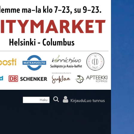
Kirjaudu
Luo tunnus