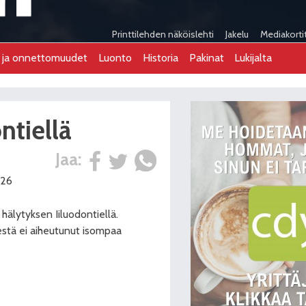
Printtilehden näköislehti
Jakelu
Mediakorti
t ja onnettomuudet
Luonto
Historia
Pakinat
Lukijalta
ntiellä
Jaa:
:26
 hälytyksen Iiluodontiellä.
sestä ei aiheutunut isompaa