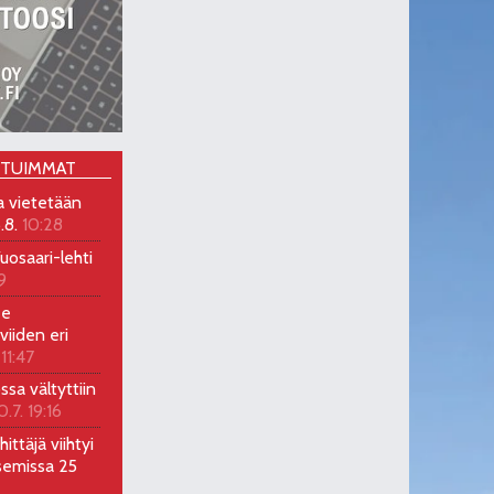
OTUIMMAT
a vietetään
.8.
10:28
uosaari-lehti
9
ee
viiden eri
 11:47
ossa vältyttiin
0.7. 19:16
ittäjä viihtyi
semissa 25