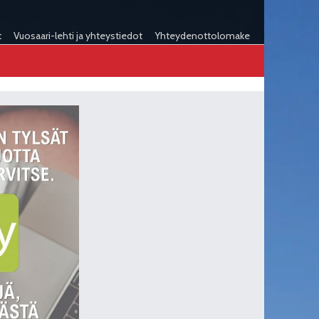
t
Vuosaari-lehti ja yhteystiedot
Yhteydenottolomake