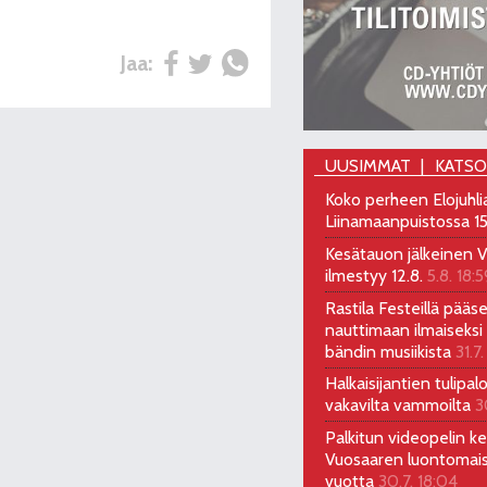
Jaa:
UUSIMMAT
KATS
Koko perheen Elojuhli
Liinamaanpuistossa 15
Kesätauon jälkeinen V
ilmestyy 12.8.
5.8. 18:5
Rastila Festeillä pääs
nauttimaan ilmaiseksi 
bändin musiikista
31.7.
Halkaisijantien tulipal
vakavilta vammoilta
3
Palkitun videopelin keh
Vuosaaren luontomai
vuotta
30.7. 18:04