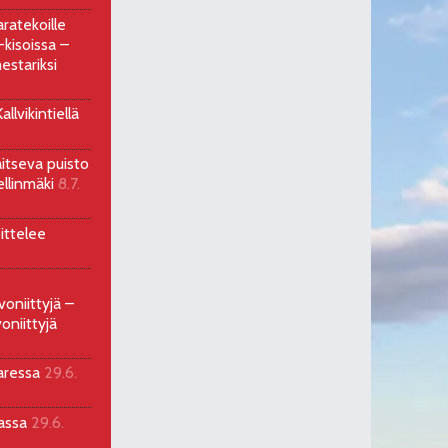
ratekoille
kisoissa –
estariksi
llvikintiellä
aitseva puisto
ellinmäki
8.7.
ittelee
voniittyjä –
oniittyjä
aressa
29.6.
sassa
29.6.