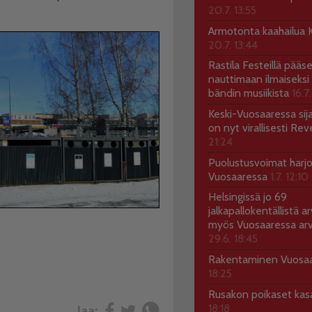
20.7. 13:55
Armotonta kaahailua Ka
20.7. 13:44
Rastila Festeillä pääs
nauttimaan ilmaiseksi 
bändin musiikista
16.7.
Keski-Vuosaaressa sij
on nyt virallisesti Rev
21:24
Puolustusvoimat harjo
Vuosaaressa
1.7. 12:10
Helsingissä jo 69
jalkapallokentällistä ar
myös Vuosaaressa arv
29.6. 18:45
Rakentaminen Vuosa
18:25
Rusakon poikaset ka
18:18
Jaa: