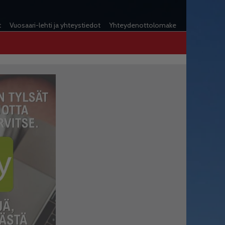
t
Vuosaari-lehti ja yhteystiedot
Yhteydenottolomake