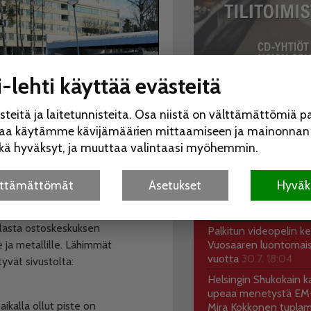
-lehti käyttää evästeitä
UUSIMMAT
KATS
eitä ja laitetunnisteita. Osa niistä on välttämättömiä p
Koko perheen Elojuhli
saa käytämme kävijämäärien mittaamiseen ja mainonnan r
Liinamaanpuistossa 15
itkä hyväksyt, ja muuttaa valintaasi myöhemmin.
Kesätauon jälkeinen V
ilmestyy 12.8.
5.8. 18:5
älttämättömät
Asetukset
Hyväks
Halkaisijantien tulipal
vakavilta vammoilta
3
isteet löytyvät vanhan Vuosaaren
ilasta ostoskeskuksen
Palkitun videopelin keh
 ja metallille.
Lähimmät
Vuosaaren luontomai
vuotta
30.7. 18:04
tyvät sivustolta:
Helsingin Shukokain ka
upeaa menetystä EM-
kalla ollut piste on
Mira Kokkonen tuplam