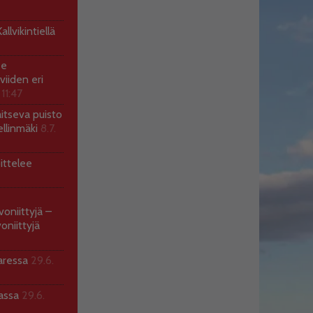
llvikintiellä
ee
viiden eri
 11:47
aitseva puisto
ellinmäki
8.7.
ittelee
voniittyjä –
oniittyjä
aressa
29.6.
sassa
29.6.