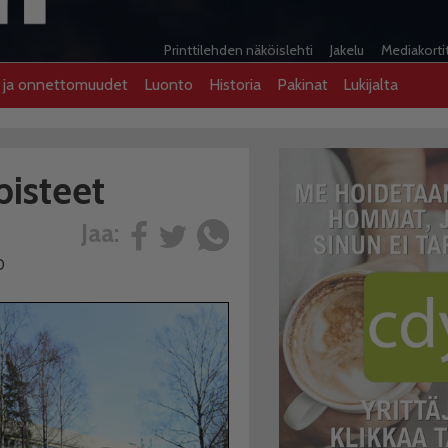
Printtilehden näköislehti
Jakelu
Mediakorti
t ja onnettomuudet
Luonto
Historia
Pakinat
Lukijalta
pisteet
Jaa:
0