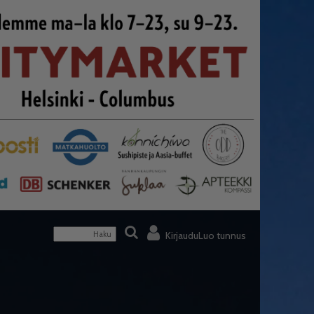
Kirjaudu
Luo tunnus