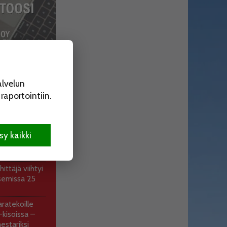
OTUIMMAT
alvelun
a vietetään
aportointiin.
.8.
7.8. 10:28
uosaari-lehti
9
y kaikki
ossa vältyttiin
0.7. 19:16
ittäjä viihtyi
semissa 25
ratekoille
kisoissa –
estariksi