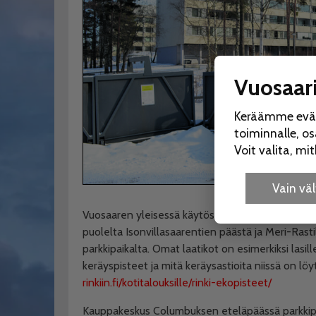
Vuosaari
Keräämme eväst
toiminnalle, o
Voit valita, m
Vain v
Vuosaaren yleisessä käytössä olevat kierrätysp
puolelta Isonvillasaarentien päästä ja Meri-Rast
parkkipaikalta. Omat laatikot on esimerkiksi lasille
keräyspisteet ja mitä keräysastioita niissä on löy
rinkiin.fi/kotitalouksille/rinki-ekopisteet/
Kauppakeskus Columbuksen eteläpäässä parkkipai