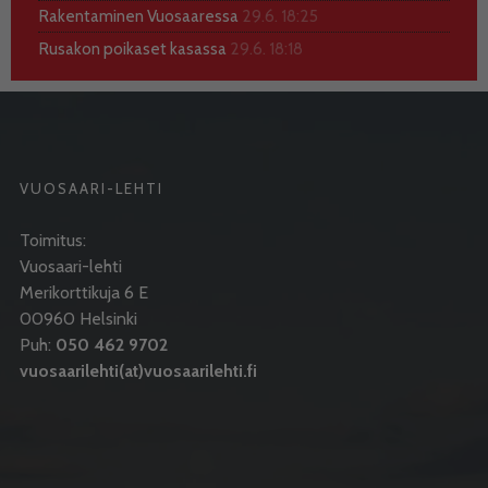
Rakentaminen Vuosaaressa
29.6. 18:25
Rusakon poikaset kasassa
29.6. 18:18
VUOSAARI-LEHTI
Toimitus:
Vuosaari-lehti
Merikorttikuja 6 E
00960 Helsinki
Puh:
050 462 9702
vuosaarilehti(at)vuosaarilehti.fi