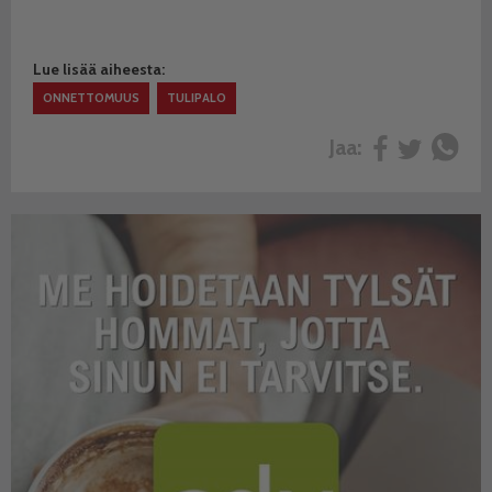
Lue lisää aiheesta:
ONNETTOMUUS
TULIPALO
Jaa: