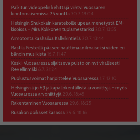
Palkitun videopelin kehittäjä viihtyi Vuosaaren
luontomaisemissa 25 vuotta
30.7. 18:04
Helsingin Shukokain karatekoille upeaa menetystä EM-
kisoissa – Mira Kokkonen tuplamestariksi
20.7. 13:55
Armotonta kaahailua Kallvikintiellä
20.7. 13:44
Rastila Festeillä pääsee nauttimaan ilmaiseksi viiden eri
bändin musiikista
16.7. 11:47
Keski-Vuosaaressa sijaitseva puisto on nyt virallisesti
Revellinmäki
8.7. 21:24
Puolustusvoimat harjoittelee Vuosaaressa
1.7. 12:10
Helsingissä jo 69 jalkapallokentällistä arvoniittyjä – myös
Vuosaaressa arvoniittyjä
29.6. 18:45
Rakentaminen Vuosaaressa
29.6. 18:25
Rusakon poikaset kasassa
29.6. 18:18