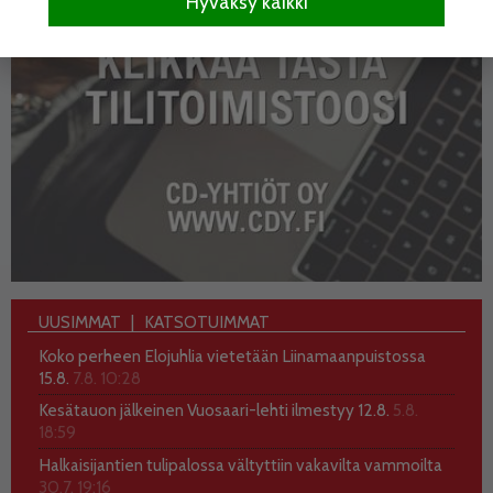
Hyväksy kaikki
UUSIMMAT
KATSOTUIMMAT
Koko perheen Elojuhlia vietetään Liinamaanpuistossa
15.8.
7.8. 10:28
Kesätauon jälkeinen Vuosaari-lehti ilmestyy 12.8.
5.8.
18:59
Halkaisijantien tulipalossa vältyttiin vakavilta vammoilta
30.7. 19:16