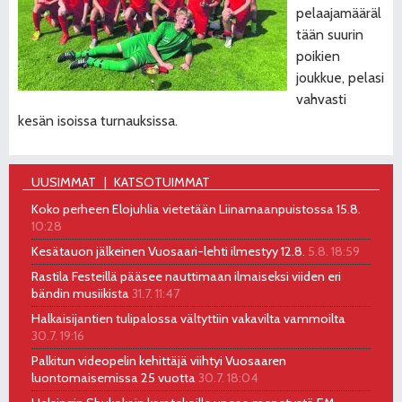
pelaajamääräl
tään suurin
poikien
joukkue, pelasi
vahvasti
kesän isoissa turnauksissa.
UUSIMMAT
KATSOTUIMMAT
Koko perheen Elojuhlia vietetään Liinamaanpuistossa 15.8.
10:28
Kesätauon jälkeinen Vuosaari-lehti ilmestyy 12.8.
5.8. 18:59
Rastila Festeillä pääsee nauttimaan ilmaiseksi viiden eri
bändin musiikista
31.7. 11:47
Halkaisijantien tulipalossa vältyttiin vakavilta vammoilta
30.7. 19:16
Palkitun videopelin kehittäjä viihtyi Vuosaaren
luontomaisemissa 25 vuotta
30.7. 18:04