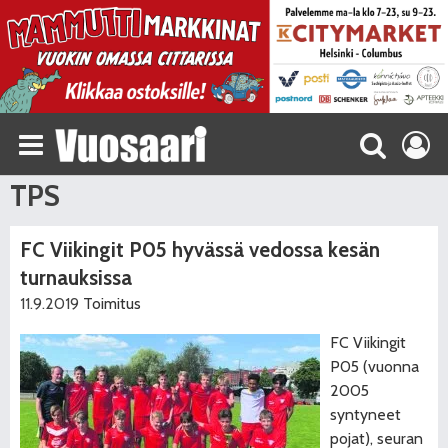
TPS
FC Viikingit P05 hyvässä vedossa kesän
turnauksissa
11.9.2019
Toimitus
FC Viikingit
P05 (vuonna
2005
syntyneet
pojat), seuran