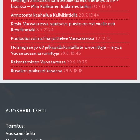
Helsingin Shukokain karatekoille upeaa menetystä EM-
kisoissa – Mira Kokkonen tuplamestariksi
20.7. 13:55
Armotonta kaahailua Kallvikintiellä
20.7. 13:44
Keski-Vuosaaressa sijaitseva puisto on nyt virallisesti
Revellinmäki
8.7. 21:24
Puolustusvoimat harjoittelee Vuosaaressa
1.7. 12:10
Helsingissä jo 69 jalkapallokentällistä arvoniittyjä – myös
Vuosaaressa arvoniittyjä
29.6. 18:45
Rakentaminen Vuosaaressa
29.6. 18:25
Rusakon poikaset kasassa
29.6. 18:18
VUOSAARI-LEHTI
Toimitus:
Vuosaari-lehti