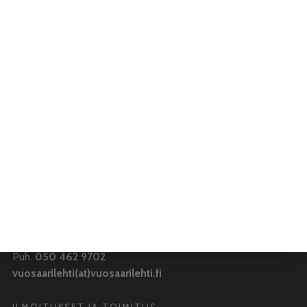
VUOSAARI-LEHTI
Toimitus:
Vuosaari-lehti
Merikorttikuja 6 E
00960 Helsinki
Puh:
050 462 9702
vuosaarilehti(at)vuosaarilehti.fi
PÄÄTOIMITTAJA
Antti Honkanen
Puh.
050 462 9702
vuosaarilehti(at)vuosaarilehti.fi
ILMOITUKSET JA TOIMITUS: