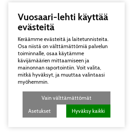
Vuosaari-lehti käyttää
evästeitä
Keräämme evästeitä ja laitetunnisteita.
Osa niistä on välttämättömiä palvelun
toiminnalle, osaa käytämme
kävijämäärien mittaamiseen ja
mainonnan raportointiin. Voit valita,
mitkä hyväksyt, ja muuttaa valintaasi
UUSIMMAT
KATSOTUIMMAT
myöhemmin.
Koko perheen Elojuhlia vietetään Liinamaanpuistossa
15.8.
7.8. 10:28
Vain välttämättömät
Kesätauon jälkeinen Vuosaari-lehti ilmestyy 12.8.
5.8.
18:59
Asetukset
Hyväksy kaikki
Rastila Festeillä pääsee nauttimaan ilmaiseksi viiden eri
bändin musiikista
31.7. 11:47