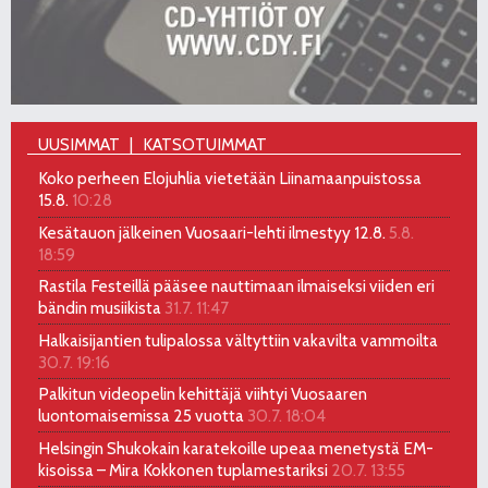
UUSIMMAT
KATSOTUIMMAT
Koko perheen Elojuhlia vietetään Liinamaanpuistossa
15.8.
10:28
Kesätauon jälkeinen Vuosaari-lehti ilmestyy 12.8.
5.8.
18:59
Rastila Festeillä pääsee nauttimaan ilmaiseksi viiden eri
bändin musiikista
31.7. 11:47
Halkaisijantien tulipalossa vältyttiin vakavilta vammoilta
30.7. 19:16
Palkitun videopelin kehittäjä viihtyi Vuosaaren
luontomaisemissa 25 vuotta
30.7. 18:04
Helsingin Shukokain karatekoille upeaa menetystä EM-
kisoissa – Mira Kokkonen tuplamestariksi
20.7. 13:55