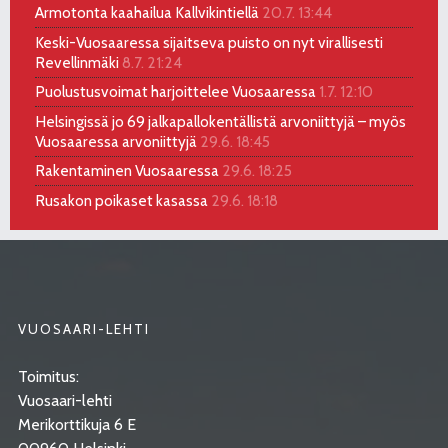
Armotonta kaahailua Kallvikintiellä
20.7. 13:44
Keski-Vuosaaressa sijaitseva puisto on nyt virallisesti
Revellinmäki
8.7. 21:24
Puolustusvoimat harjoittelee Vuosaaressa
1.7. 12:10
Helsingissä jo 69 jalkapallokentällistä arvoniittyjä – myös
Vuosaaressa arvoniittyjä
29.6. 18:45
Rakentaminen Vuosaaressa
29.6. 18:25
Rusakon poikaset kasassa
29.6. 18:18
VUOSAARI-LEHTI
Toimitus:
Vuosaari-lehti
Merikorttikuja 6 E