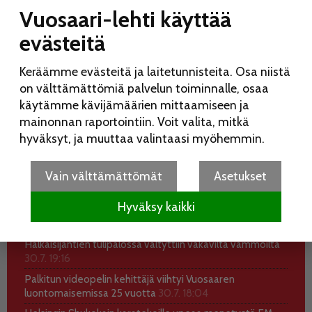
Vuosaari-lehti käyttää
evästeitä
Keräämme evästeitä ja laitetunnisteita. Osa niistä
on välttämättömiä palvelun toiminnalle, osaa
käytämme kävijämäärien mittaamiseen ja
mainonnan raportointiin. Voit valita, mitkä
hyväksyt, ja muuttaa valintaasi myöhemmin.
UUSIMMAT
KATSOTUIMMAT
Vain välttämättömät
Asetukset
Koko perheen Elojuhlia vietetään Liinamaanpuistossa
15.8.
7.8. 10:28
Hyväksy kaikki
Kesätauon jälkeinen Vuosaari-lehti ilmestyy 12.8.
5.8.
18:59
Halkaisijantien tulipalossa vältyttiin vakavilta vammoilta
30.7. 19:16
Palkitun videopelin kehittäjä viihtyi Vuosaaren
luontomaisemissa 25 vuotta
30.7. 18:04