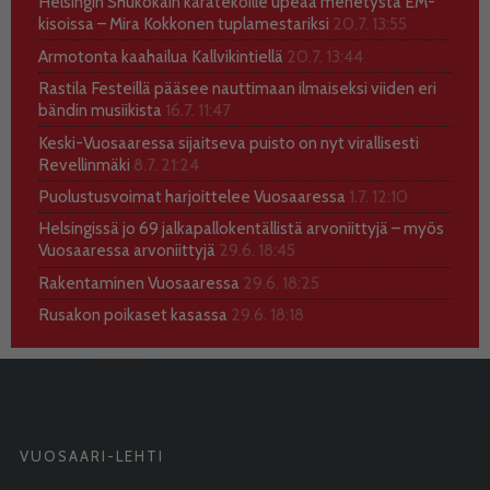
Helsingin Shukokain karatekoille upeaa menetystä EM-
kisoissa – Mira Kokkonen tuplamestariksi
20.7. 13:55
Armotonta kaahailua Kallvikintiellä
20.7. 13:44
Rastila Festeillä pääsee nauttimaan ilmaiseksi viiden eri
bändin musiikista
16.7. 11:47
Keski-Vuosaaressa sijaitseva puisto on nyt virallisesti
Revellinmäki
8.7. 21:24
Puolustusvoimat harjoittelee Vuosaaressa
1.7. 12:10
Helsingissä jo 69 jalkapallokentällistä arvoniittyjä – myös
Vuosaaressa arvoniittyjä
29.6. 18:45
Rakentaminen Vuosaaressa
29.6. 18:25
Rusakon poikaset kasassa
29.6. 18:18
VUOSAARI-LEHTI