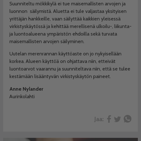
Suunniteltu mökkikylä ei tue maisemallisten arvojen ja
luonnon
säilymistä. Aluetta ei tule valjastaa yksityisen
yrittäjän hankkeille, vaan säilyttää kaikkien yleisessä
virkistyskäytössä ja kehittää merellisenä ulkoilu-, liikunta-
ja luontoalueena ympäristön ehdoilla sekä turvata
maisemallisten arvojen säilyminen.
Uutelan merenrannan käyttöaste on jo nykyisellään
korkea. Alueen käyttöä on ohjattava niin, etteivät
luontoarvot vaarannu ja suunniteltava niin, että se tulee
kestämään lisääntyvän virkistyskäytön paineet.
Anne Nylander
Aurinkolahti
Jaa: