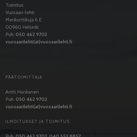
Toimitus:
Vuosaari-lehti
Merikorttikuja 6 E
00960 Helsinki
Puh:
050 462 9702
vuosaarilehti(at)vuosaarilehti.fi
PÄÄTOIMITTAJA
Antti Honkanen
Puh.
050 462 9702
vuosaarilehti(at)vuosaarilehti.fi
ILMOITUKSET JA TOIMITUS:
Puh.
050 462 9702
,
040 553 8857