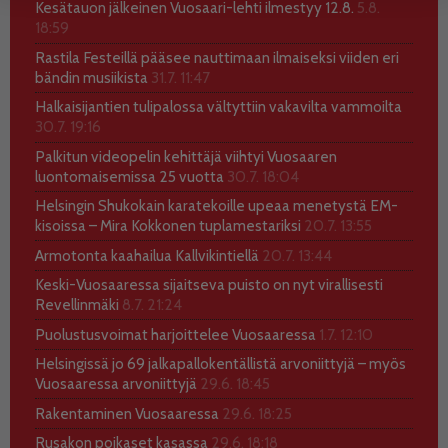
Kesätauon jälkeinen Vuosaari-lehti ilmestyy 12.8.
5.8.
18:59
Rastila Festeillä pääsee nauttimaan ilmaiseksi viiden eri
bändin musiikista
31.7. 11:47
Halkaisijantien tulipalossa vältyttiin vakavilta vammoilta
30.7. 19:16
Palkitun videopelin kehittäjä viihtyi Vuosaaren
luontomaisemissa 25 vuotta
30.7. 18:04
Helsingin Shukokain karatekoille upeaa menetystä EM-
kisoissa – Mira Kokkonen tuplamestariksi
20.7. 13:55
Armotonta kaahailua Kallvikintiellä
20.7. 13:44
Keski-Vuosaaressa sijaitseva puisto on nyt virallisesti
Revellinmäki
8.7. 21:24
Puolustusvoimat harjoittelee Vuosaaressa
1.7. 12:10
Helsingissä jo 69 jalkapallokentällistä arvoniittyjä – myös
Vuosaaressa arvoniittyjä
29.6. 18:45
Rakentaminen Vuosaaressa
29.6. 18:25
Rusakon poikaset kasassa
29.6. 18:18