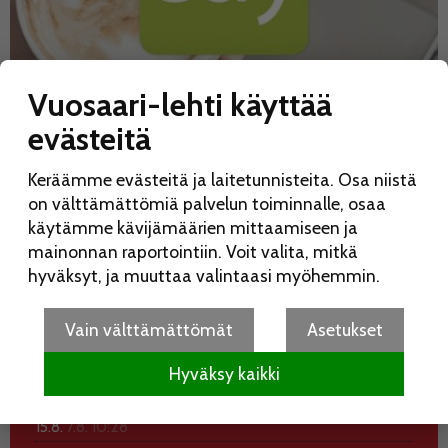
Vuosaari-lehti käyttää
evästeitä
Keräämme evästeitä ja laitetunnisteita. Osa niistä
on välttämättömiä palvelun toiminnalle, osaa
käytämme kävijämäärien mittaamiseen ja
mainonnan raportointiin. Voit valita, mitkä
hyväksyt, ja muuttaa valintaasi myöhemmin.
Vain välttämättömät
Asetukset
Hyväksy kaikki
UUSIMMAT
KATSOTUIMMAT
Koko perheen Elojuhlia vietetään Liinamaanpuistossa
15.8.
7.8. 10:28