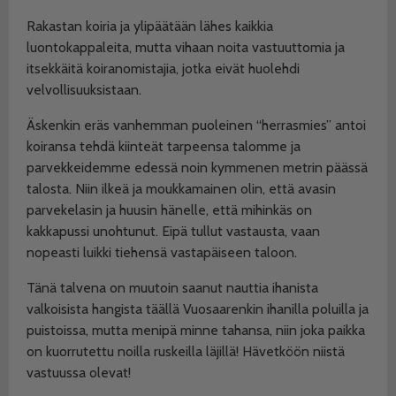
Rakastan koiria ja ylipäätään lähes kaikkia
luontokappaleita, mutta vihaan noita vastuuttomia ja
itsekkäitä koiranomistajia, jotka eivät huolehdi
velvollisuuksistaan.
Äskenkin eräs vanhemman puoleinen “herrasmies” antoi
koiransa tehdä kiinteät tarpeensa talomme ja
parvekkeidemme edessä noin kymmenen metrin päässä
talosta. Niin ilkeä ja moukkamainen olin, että avasin
parvekelasin ja huusin hänelle, että mihinkäs on
kakkapussi unohtunut. Eipä tullut vastausta, vaan
nopeasti luikki tiehensä vastapäiseen taloon.
Tänä talvena on muutoin saanut nauttia ihanista
valkoisista hangista täällä Vuosaarenkin ihanilla poluilla ja
puistoissa, mutta menipä minne tahansa, niin joka paikka
on kuorrutettu noilla ruskeilla läjillä! Hävetköön niistä
vastuussa olevat!