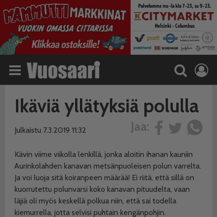
Ikäviä yllätyksiä polulla
Jaa:
Julkaistu 7.3.2019 11:32
Kävin viime viikolla lenkillä, jonka aloitin ihanan kauniin
Aurinkolahden kanavan metsänpuoleisen polun varrelta.
Ja voi luoja sitä koiranpeen määrää! Ei riitä, että sillä on
kuorrutettu polunvarsi koko kanavan pituudelta, vaan
läjiä oli myös keskellä polkua niin, että sai todella
kiemurrella, jotta selvisi puhtain kengänpohjin.