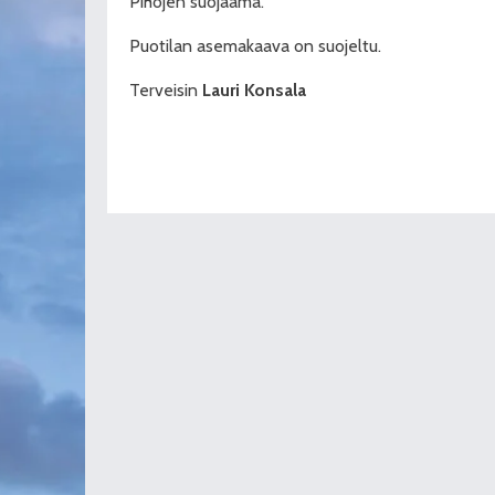
Pihojen suojaama.
Puotilan asemakaava on suojeltu.
Terveisin
Lauri Konsala