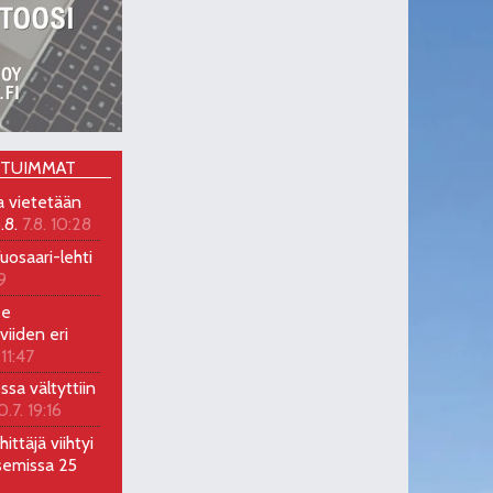
OTUIMMAT
a vietetään
.8.
7.8. 10:28
uosaari-lehti
9
ee
viiden eri
 11:47
ossa vältyttiin
0.7. 19:16
ittäjä viihtyi
semissa 25