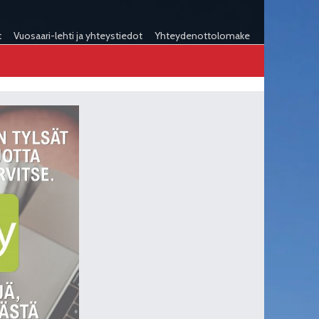
t
Vuosaari-lehti ja yhteystiedot
Yhteydenottolomake