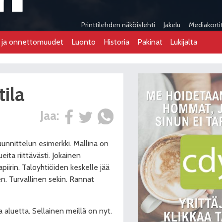
Printtilehden näköislehti
Jakelu
Mediakorti
t ja onnettomuudet
Luonto
Historia
Pakinat
Lukijalta
tila
Jaa:
unnittelun esimerkki. Mallina on
ita riittävästi. Jokainen
piirin. Taloyhtiöiden keskelle jää
. Turvallinen sekin. Rannat
a aluetta. Sellainen meillä on nyt.