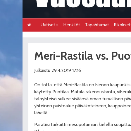
Uutiset
Henkilöt
Tapahtumat
Rikokse
Meri-Rastila vs. Puo
Julkaistu 29.4.2019 17:16
On totta, että Meri-Rastila on hienon kaupunkisu
käytetty Puotilaa. Matala rakennuskanta, viheralue
taloyhteisö sulkee sisäänsä oman turvallisen piha
yhteinen puistoalue päiväkoteineen, kauppoineen
lähellä.
Paratiisi tarkoitti mesopotamian kielellä suojattu