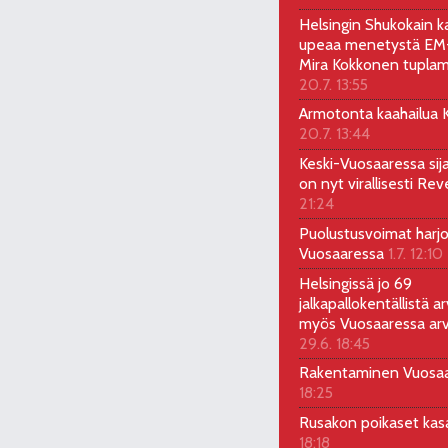
Helsingin Shukokain ka
upeaa menetystä EM-
Mira Kokkonen tuplam
20.7. 13:55
Armotonta kaahailua Ka
20.7. 13:44
Keski-Vuosaaressa sij
on nyt virallisesti Rev
21:24
Puolustusvoimat harjo
Vuosaaressa
1.7. 12:10
Helsingissä jo 69
jalkapallokentällistä ar
myös Vuosaaressa arv
29.6. 18:45
Rakentaminen Vuosa
18:25
Rusakon poikaset ka
18:18