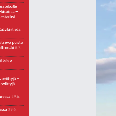
ratekoille
kisoissa –
estariksi
llvikintiellä
aitseva puisto
ellinmäki
8.7.
ittelee
voniittyjä –
oniittyjä
aressa
29.6.
sassa
29.6.