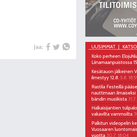
Jaa:
UUSIMMAT
KATS
Koko perheen Elojuhli
Liinamaanpuistossa 15
Kesätauon jälkeinen V
ilmestyy 12.8.
5.8. 18:5
Rastila Festeillä pääs
nauttimaan ilmaiseksi 
bändin musiikista
31.7.
Halkaisijantien tulipal
vakavilta vammoilta
3
Palkitun videopelin keh
Vuosaaren luontomai
vuotta
30.7. 18:04