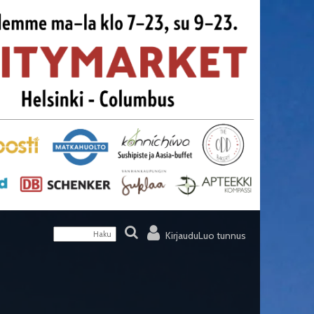
Kirjaudu
Luo tunnus