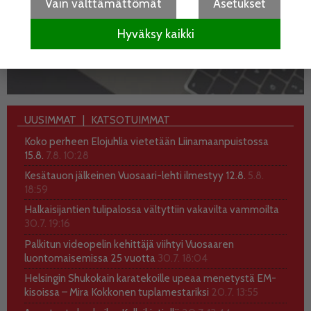
Vain välttämättömät
Asetukset
Hyväksy kaikki
UUSIMMAT
KATSOTUIMMAT
Koko perheen Elojuhlia vietetään Liinamaanpuistossa
15.8.
7.8. 10:28
Kesätauon jälkeinen Vuosaari-lehti ilmestyy 12.8.
5.8.
18:59
Halkaisijantien tulipalossa vältyttiin vakavilta vammoilta
30.7. 19:16
Palkitun videopelin kehittäjä viihtyi Vuosaaren
luontomaisemissa 25 vuotta
30.7. 18:04
Helsingin Shukokain karatekoille upeaa menetystä EM-
kisoissa – Mira Kokkonen tuplamestariksi
20.7. 13:55