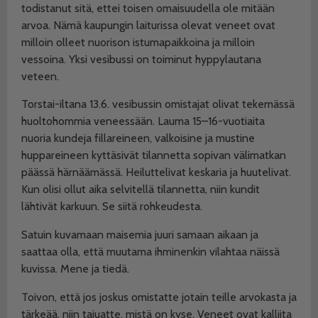
todistanut sitä, ettei toisen omaisuudella ole mitään
arvoa. Nämä kaupungin laiturissa olevat veneet ovat
milloin olleet nuorison istumapaikkoina ja milloin
vessoina. Yksi vesibussi on toiminut hyppylautana
veteen.
Torstai-iltana 13.6. vesibussin omistajat olivat tekemässä
huoltohommia veneessään. Lauma 15–16-vuotiaita
nuoria kundeja fillareineen, valkoisine ja mustine
huppareineen kyttäsivät tilannetta sopivan välimatkan
päässä härnäämässä. Heiluttelivat keskaria ja huutelivat.
Kun olisi ollut aika selvitellä tilannetta, niin kundit
lähtivät karkuun. Se siitä rohkeudesta.
Satuin kuvamaan maisemia juuri samaan aikaan ja
saattaa olla, että muutama ihminenkin vilahtaa näissä
kuvissa. Mene ja tiedä.
Toivon, että jos joskus omistatte jotain teille arvokasta ja
tärkeää, niin tajuatte, mistä on kyse. Veneet ovat kalliita