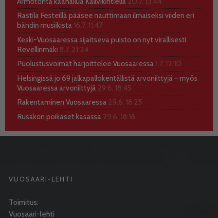
Armotonta kaahailua Kallvikintiellä
20.7. 13:44
Rastila Festeillä pääsee nauttimaan ilmaiseksi viiden eri
bändin musiikista
16.7. 11:47
Keski-Vuosaaressa sijaitseva puisto on nyt virallisesti
Revellinmäki
8.7. 21:24
Puolustusvoimat harjoittelee Vuosaaressa
1.7. 12:10
Helsingissä jo 69 jalkapallokentällistä arvoniittyjä – myös
Vuosaaressa arvoniittyjä
29.6. 18:45
Rakentaminen Vuosaaressa
29.6. 18:25
Rusakon poikaset kasassa
29.6. 18:18
VUOSAARI-LEHTI
Toimitus:
Vuosaari-lehti