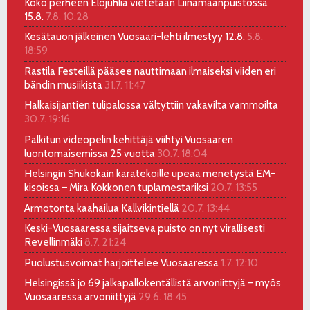
Koko perheen Elojuhlia vietetään Liinamaanpuistossa
15.8.
7.8. 10:28
Kesätauon jälkeinen Vuosaari-lehti ilmestyy 12.8.
5.8.
18:59
Rastila Festeillä pääsee nauttimaan ilmaiseksi viiden eri
bändin musiikista
31.7. 11:47
Halkaisijantien tulipalossa vältyttiin vakavilta vammoilta
30.7. 19:16
Palkitun videopelin kehittäjä viihtyi Vuosaaren
luontomaisemissa 25 vuotta
30.7. 18:04
Helsingin Shukokain karatekoille upeaa menetystä EM-
kisoissa – Mira Kokkonen tuplamestariksi
20.7. 13:55
Armotonta kaahailua Kallvikintiellä
20.7. 13:44
Keski-Vuosaaressa sijaitseva puisto on nyt virallisesti
Revellinmäki
8.7. 21:24
Puolustusvoimat harjoittelee Vuosaaressa
1.7. 12:10
Helsingissä jo 69 jalkapallokentällistä arvoniittyjä – myös
Vuosaaressa arvoniittyjä
29.6. 18:45