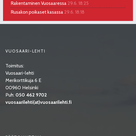
Rakentaminen Vuosaaressa
29.6. 18:25
Rusakon poikaset kasassa
29.6. 18:18
VUOSAARI-LEHTI
Toimitus:
Vuosaari-lehti
Merikorttikuja 6 E
00960 Helsinki
Puh:
050 462 9702
vuosaarilehti(at)vuosaarilehti.fi