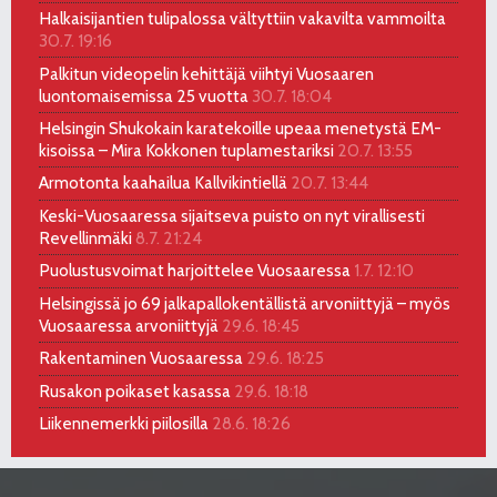
Halkaisijantien tulipalossa vältyttiin vakavilta vammoilta
30.7. 19:16
Palkitun videopelin kehittäjä viihtyi Vuosaaren
luontomaisemissa 25 vuotta
30.7. 18:04
Helsingin Shukokain karatekoille upeaa menetystä EM-
kisoissa – Mira Kokkonen tuplamestariksi
20.7. 13:55
Armotonta kaahailua Kallvikintiellä
20.7. 13:44
Keski-Vuosaaressa sijaitseva puisto on nyt virallisesti
Revellinmäki
8.7. 21:24
Puolustusvoimat harjoittelee Vuosaaressa
1.7. 12:10
Helsingissä jo 69 jalkapallokentällistä arvoniittyjä – myös
Vuosaaressa arvoniittyjä
29.6. 18:45
Rakentaminen Vuosaaressa
29.6. 18:25
Rusakon poikaset kasassa
29.6. 18:18
Liikennemerkki piilosilla
28.6. 18:26