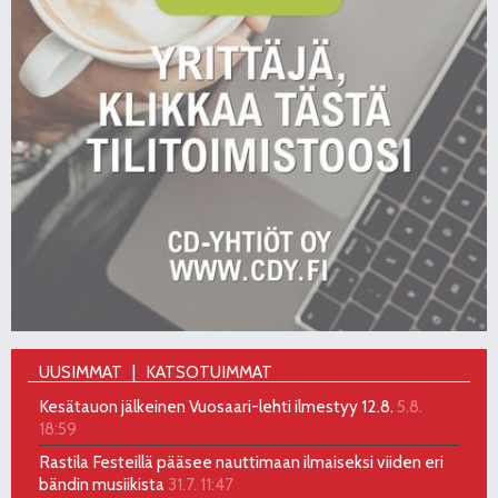
UUSIMMAT
KATSOTUIMMAT
Kesätauon jälkeinen Vuosaari-lehti ilmestyy 12.8.
5.8.
18:59
Rastila Festeillä pääsee nauttimaan ilmaiseksi viiden eri
bändin musiikista
31.7. 11:47