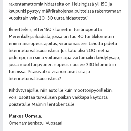
rakentamattomia hidasteita on Helsingissä yli 150 ja
kaupunki pystyy määrärahojensa puitteissa rakentamaan
vuosittain vain 20–30 uutta hidastetta.”
Ihmettelen, ettei 160 kilometrin tuntinopeutta
Merenkulkijankadulla, jossa on tuo 40 tuntikilometrin
enimmäisnopeusrajoitus, viranomaisten taholta pidetä
liikenneturvallisuusriskinä. Jos katu olisi 200 metriä
pidempi, niin siinä voitaisiin ajaa varttimailin kiihdytysajo,
jossa moottoripyörien nopeus nousee 230 kilometriin
tunnissa. Pitäisivätkö viranomaiset sitä jo
liikenneturvallisuusriskinä?
Kiihdytysajoille, niin autoille kuin moottoripyörillekin,
voisi osoittaa turvallisen paikan vaikkapa käytöstä
poistetulle Malmin lentokentälle.
Markus Uomala
,
Omenamäenkatu, Vuosaari