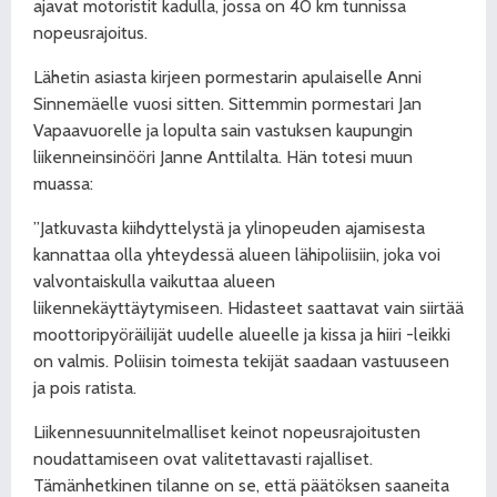
ajavat motoristit kadulla, jossa on 40 km tunnissa
nopeusrajoitus.
Lähetin asiasta kirjeen pormestarin apulaiselle Anni
Sinnemäelle vuosi sitten. Sittemmin pormestari Jan
Vapaavuorelle ja lopulta sain vastuksen kaupungin
liikenneinsinööri Janne Anttilalta. Hän totesi muun
muassa:
”Jatkuvasta kiihdyttelystä ja ylinopeuden ajamisesta
kannattaa olla yhteydessä alueen lähipoliisiin, joka voi
valvontaiskulla vaikuttaa alueen
liikennekäyttäytymiseen. Hidasteet saattavat vain siirtää
moottoripyöräilijät uudelle alueelle ja kissa ja hiiri -leikki
on valmis. Poliisin toimesta tekijät saadaan vastuuseen
ja pois ratista.
Liikennesuunnitelmalliset keinot nopeusrajoitusten
noudattamiseen ovat valitettavasti rajalliset.
Tämänhetkinen tilanne on se, että päätöksen saaneita