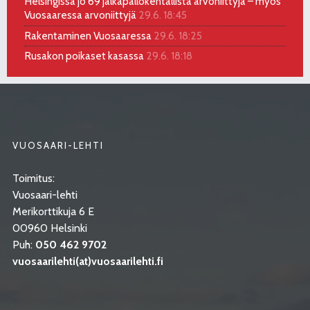
Helsingissä jo 69 jalkapallokentällistä arvoniittyjä – myös
Vuosaaressa arvoniittyjä
29.6. 18:45
Rakentaminen Vuosaaressa
29.6. 18:25
Rusakon poikaset kasassa
29.6. 18:18
VUOSAARI-LEHTI
Toimitus:
Vuosaari-lehti
Merikorttikuja 6 E
00960 Helsinki
Puh:
050 462 9702
vuosaarilehti(at)vuosaarilehti.fi