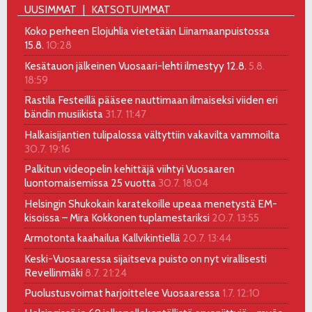
UUSIMMAT
KATSOTUIMMAT
Koko perheen Elojuhlia vietetään Liinamaanpuistossa
15.8.
10:28
Kesätauon jälkeinen Vuosaari-lehti ilmestyy 12.8.
5.8.
18:59
Rastila Festeillä pääsee nauttimaan ilmaiseksi viiden eri
bändin musiikista
31.7. 11:47
Halkaisijantien tulipalossa vältyttiin vakavilta vammoilta
30.7. 19:16
Palkitun videopelin kehittäjä viihtyi Vuosaaren
luontomaisemissa 25 vuotta
30.7. 18:04
Helsingin Shukokain karatekoille upeaa menetystä EM-
kisoissa – Mira Kokkonen tuplamestariksi
20.7. 13:55
Armotonta kaahailua Kallvikintiellä
20.7. 13:44
Keski-Vuosaaressa sijaitseva puisto on nyt virallisesti
Revellinmäki
8.7. 21:24
Puolustusvoimat harjoittelee Vuosaaressa
1.7. 12:10