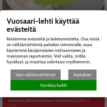
Vuosaari-lehti käyttää
evästeitä
Keräämme evästeitä ja laitetunnisteita. Osa niistä
on välttämättömiä palvelun toiminnalle, osaa
käytämme kävijämäärien mittaamiseen ja
mainonnan raportointiin. Voit valita, mitkä
hyväksyt, ja muuttaa valintaasi myöhemmin.
Vain välttämättömät
Asetukset
UUSIMMAT
KATSOTUIMMAT
Hyväksy kaikki
Koko perheen Elojuhlia vietetään Liinamaanpuistossa
15.8.
7.8. 10:28
Kesätauon jälkeinen Vuosaari-lehti ilmestyy 12.8.
5.8.
18:59