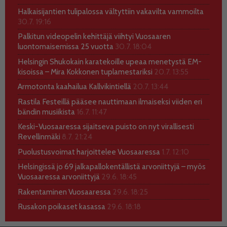
Halkaisijantien tulipalossa vältyttiin vakavilta vammoilta
30.7. 19:16
Palkitun videopelin kehittäjä viihtyi Vuosaaren
luontomaisemissa 25 vuotta
30.7. 18:04
Helsingin Shukokain karatekoille upeaa menetystä EM-
kisoissa – Mira Kokkonen tuplamestariksi
20.7. 13:55
Armotonta kaahailua Kallvikintiellä
20.7. 13:44
Rastila Festeillä pääsee nauttimaan ilmaiseksi viiden eri
bändin musiikista
16.7. 11:47
Keski-Vuosaaressa sijaitseva puisto on nyt virallisesti
Revellinmäki
8.7. 21:24
Puolustusvoimat harjoittelee Vuosaaressa
1.7. 12:10
Helsingissä jo 69 jalkapallokentällistä arvoniittyjä – myös
Vuosaaressa arvoniittyjä
29.6. 18:45
Rakentaminen Vuosaaressa
29.6. 18:25
Rusakon poikaset kasassa
29.6. 18:18