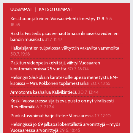
UUSIMMAT
KATSOTUIMMAT
Kesätauon jälkeinen Vuosaari-lehti ilmestyy 12.8.
5.8.
18:59
Rastila Festeillä pääsee nauttimaan ilmaiseksi viiden eri
bändin musiikista
31.7. 11:47
Halkaisijantien tulipalossa vältyttiin vakavilta vammoilta
30.7. 19:16
Palkitun videopelin kehittäjä viihtyi Vuosaaren
luontomaisemissa 25 vuotta
30.7. 18:04
Helsingin Shukokain karatekoille upeaa menetystä EM-
kisoissa – Mira Kokkonen tuplamestariksi
20.7. 13:55
Armotonta kaahailua Kallvikintiellä
20.7. 13:44
Keski-Vuosaaressa sijaitseva puisto on nyt virallisesti
Revellinmäki
8.7. 21:24
Puolustusvoimat harjoittelee Vuosaaressa
1.7. 12:10
Helsingissä jo 69 jalkapallokentällistä arvoniittyjä – myös
Vuosaaressa arvoniittyjä
29.6. 18:45