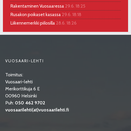
Rakentaminen Vuosaaressa
29.6. 18:25
Rusakon poikaset kasassa
29.6. 18:18
Liikennemerkki piilosilla
28.6. 18:26
VUOSAARI-LEHTI
Toimitus:
Vuosaari-lehti
Merikorttikuja 6 E
00960 Helsinki
Puh:
050 462 9702
vuosaarilehti(at)vuosaarilehti.fi