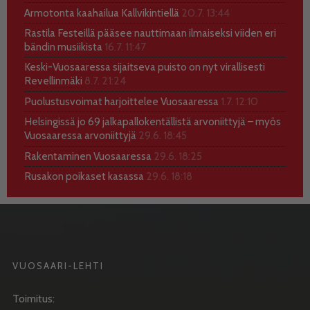
Armotonta kaahailua Kallvikintiellä
20.7. 13:44
Rastila Festeillä pääsee nauttimaan ilmaiseksi viiden eri
bändin musiikista
16.7. 11:47
Keski-Vuosaaressa sijaitseva puisto on nyt virallisesti
Revellinmäki
8.7. 21:24
Puolustusvoimat harjoittelee Vuosaaressa
1.7. 12:10
Helsingissä jo 69 jalkapallokentällistä arvoniittyjä – myös
Vuosaaressa arvoniittyjä
29.6. 18:45
Rakentaminen Vuosaaressa
29.6. 18:25
Rusakon poikaset kasassa
29.6. 18:18
VUOSAARI-LEHTI
Toimitus: