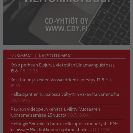
UUSIMMAT
KATSOTUIMMAT
Koko perheen Elojuhlia vietetään Liinamaanpuistossa
15.8.
7.8. 10:28
Kesätauon jälkeinen Vuosaari-lehti ilmestyy 12.8.
5.8.
18:59
Halkaisijantien tulipalossa vältyttiin vakavilta vammoilta
30.7. 19:16
Palkitun videopelin kehittäjä viihtyi Vuosaaren
luontomaisemissa 25 vuotta
30.7. 18:04
Helsingin Shukokain karatekoille upeaa menetystä EM-
kisoissa – Mira Kokkonen tuplamestariksi
20.7. 13:55