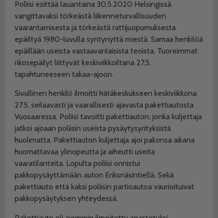
Poliisi esittää lauantaina 30.5.2020 Helsingissä
vangittavaksi törkeästä liikenneturvallisuuden
vaarantamisesta ja törkeästä rattijuopumuksesta
epäiltyä 1980-luvulla syntynyttä miestä. Samaa henkilöä
epäillään useista vastaavanlaisista teoista. Tuoreimmat
rikosepäilyt liittyvät keskiviikkoiltana 27.5.
tapahtuneeseen takaa-ajoon.
Sivullinen henkilö ilmoitti hätäkeskukseen keskiviikkona
27.5. seilaavasti ja vaarallisesti ajavasta pakettiautosta
Vuosaaressa. Poliisi tavoitti pakettiauton, jonka kuljettaja
jatkoi ajoaan poliisin useista pysäytysyrityksistä
huolimatta. Pakettiauton kuljettaja ajoi pakonsa aikana
huomattavaa ylinopeutta ja aiheutti useita
vaaratilanteita. Lopulta poliisi onnistui
pakkopysäyttämään auton Eriksnäsintiellä. Sekä
pakettiauto että kaksi poliisin partioautoa vaurioituivat
pakkopysäytyksen yhteydessä.
Pakettiauto oli aiemmin ilmoitettu anastetuksi.