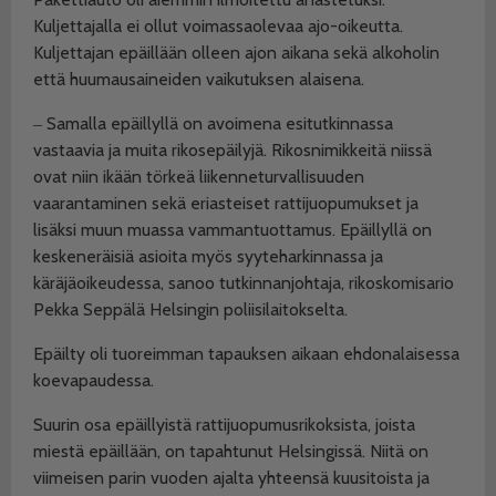
Kuljettajalla ei ollut voimassaolevaa ajo-oikeutta.
Kuljettajan epäillään olleen ajon aikana sekä alkoholin
että huumausaineiden vaikutuksen alaisena.
‒ Samalla epäillyllä on avoimena esitutkinnassa
vastaavia ja muita rikosepäilyjä. Rikosnimikkeitä niissä
ovat niin ikään törkeä liikenneturvallisuuden
vaarantaminen sekä eriasteiset rattijuopumukset ja
lisäksi muun muassa vammantuottamus. Epäillyllä on
keskeneräisiä asioita myös syyteharkinnassa ja
käräjäoikeudessa, sanoo tutkinnanjohtaja, rikoskomisario
Pekka Seppälä Helsingin poliisilaitokselta.
Epäilty oli tuoreimman tapauksen aikaan ehdonalaisessa
koevapaudessa.
Suurin osa epäillyistä rattijuopumusrikoksista, joista
miestä epäillään, on tapahtunut Helsingissä. Niitä on
viimeisen parin vuoden ajalta yhteensä kuusitoista ja