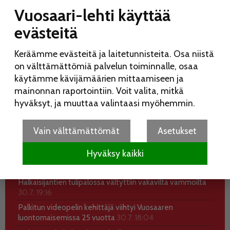
Vuosaari-lehti käyttää
evästeitä
Keräämme evästeitä ja laitetunnisteita. Osa niistä
on välttämättömiä palvelun toiminnalle, osaa
käytämme kävijämäärien mittaamiseen ja
mainonnan raportointiin. Voit valita, mitkä
hyväksyt, ja muuttaa valintaasi myöhemmin.
UUSIMMAT
KATSOTUIMMAT
Vain välttämättömät
Asetukset
Koko perheen Elojuhlia vietetään Liinamaanpuistossa
15.8.
7.8. 10:28
Hyväksy kaikki
Kesätauon jälkeinen Vuosaari-lehti ilmestyy 12.8.
5.8.
18:59
Halkaisijantien tulipalossa vältyttiin vakavilta vammoilta
30.7. 19:16
Palkitun videopelin kehittäjä viihtyi Vuosaaren
luontomaisemissa 25 vuotta
30.7. 18:04