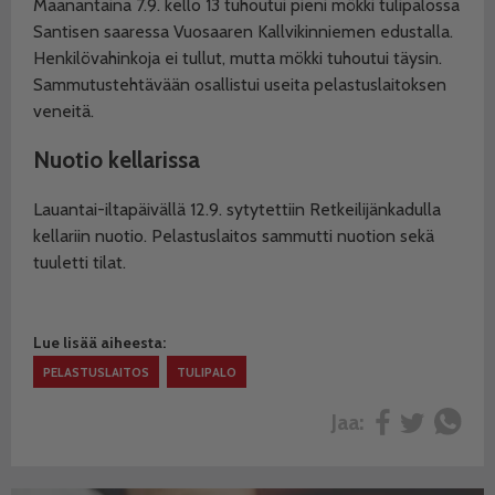
Maanantaina 7.9. kello 13 tuhoutui pieni mökki tulipalossa
Santisen saaressa Vuosaaren Kallvikinniemen edustalla.
Henkilövahinkoja ei tullut, mutta mökki tuhoutui täysin.
Sammutustehtävään osallistui useita pelastuslaitoksen
veneitä.
Nuotio kellarissa
Lauantai-iltapäivällä 12.9. sytytettiin Retkeilijänkadulla
kellariin nuotio. Pelastuslaitos sammutti nuotion sekä
tuuletti tilat.
Lue lisää aiheesta:
PELASTUSLAITOS
TULIPALO
Jaa: