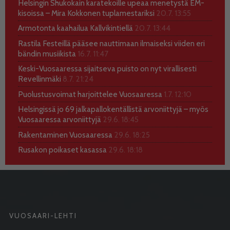
Helsingin Shukokain karatekoille upeaa menetystä EM-
kisoissa – Mira Kokkonen tuplamestariksi
20.7. 13:55
Armotonta kaahailua Kallvikintiellä
20.7. 13:44
Rastila Festeillä pääsee nauttimaan ilmaiseksi viiden eri
bändin musiikista
16.7. 11:47
Keski-Vuosaaressa sijaitseva puisto on nyt virallisesti
Revellinmäki
8.7. 21:24
Puolustusvoimat harjoittelee Vuosaaressa
1.7. 12:10
Helsingissä jo 69 jalkapallokentällistä arvoniittyjä – myös
Vuosaaressa arvoniittyjä
29.6. 18:45
Rakentaminen Vuosaaressa
29.6. 18:25
Rusakon poikaset kasassa
29.6. 18:18
VUOSAARI-LEHTI