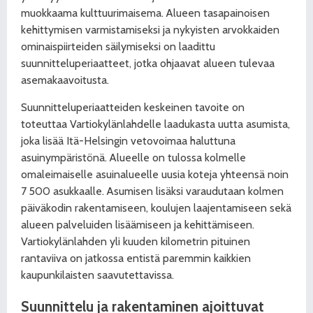
muokkaama kulttuurimaisema. Alueen tasapainoisen
kehittymisen varmistamiseksi ja nykyisten arvokkaiden
ominaispiirteiden säilymiseksi on laadittu
suunnitteluperiaatteet, jotka ohjaavat alueen tulevaa
asemakaavoitusta.
Suunnitteluperiaatteiden keskeinen tavoite on
toteuttaa Vartiokylänlahdelle laadukasta uutta asumista,
joka lisää Itä-Helsingin vetovoimaa haluttuna
asuinympäristönä. Alueelle on tulossa kolmelle
omaleimaiselle asuinalueelle uusia koteja yhteensä noin
7 500 asukkaalle. Asumisen lisäksi varaudutaan kolmen
päiväkodin rakentamiseen, koulujen laajentamiseen sekä
alueen palveluiden lisäämiseen ja kehittämiseen.
Vartiokylänlahden yli kuuden kilometrin pituinen
rantaviiva on jatkossa entistä paremmin kaikkien
kaupunkilaisten saavutettavissa.
Suunnittelu ja rakentaminen ajoittuvat