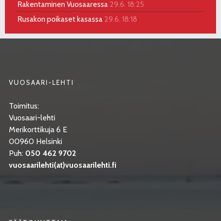
Rakentaminen Vuosaaressa
29.6. 18:25
Rusakon poikaset kasassa
29.6. 18:18
VUOSAARI-LEHTI
Toimitus:
Vuosaari-lehti
Merikorttikuja 6 E
00960 Helsinki
Puh:
050 462 9702
vuosaarilehti(at)vuosaarilehti.fi