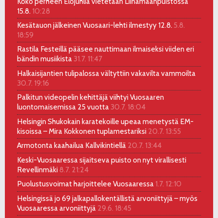
Koko perheen Elojuhlia vietetään Liinamaanpuistossa
15.8.
10:28
Kesätauon jälkeinen Vuosaari-lehti ilmestyy 12.8.
5.8.
18:59
Rastila Festeillä pääsee nauttimaan ilmaiseksi viiden eri
bändin musiikista
31.7. 11:47
Halkaisijantien tulipalossa vältyttiin vakavilta vammoilta
30.7. 19:16
Palkitun videopelin kehittäjä viihtyi Vuosaaren
luontomaisemissa 25 vuotta
30.7. 18:04
Helsingin Shukokain karatekoille upeaa menetystä EM-
kisoissa – Mira Kokkonen tuplamestariksi
20.7. 13:55
Armotonta kaahailua Kallvikintiellä
20.7. 13:44
Keski-Vuosaaressa sijaitseva puisto on nyt virallisesti
Revellinmäki
8.7. 21:24
Puolustusvoimat harjoittelee Vuosaaressa
1.7. 12:10
Helsingissä jo 69 jalkapallokentällistä arvoniittyjä – myös
Vuosaaressa arvoniittyjä
29.6. 18:45