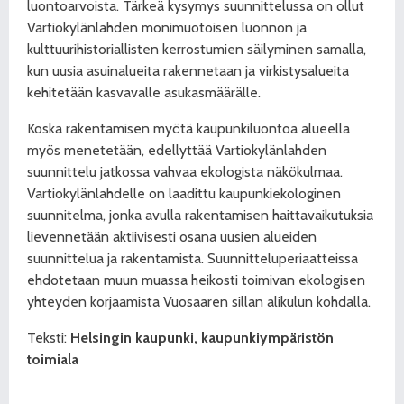
luontoarvoista. Tärkeä kysymys suunnittelussa on ollut
Vartiokylänlahden monimuotoisen luonnon ja
kulttuurihistoriallisten kerrostumien säilyminen samalla,
kun uusia asuinalueita rakennetaan ja virkistysalueita
kehitetään kasvavalle asukasmäärälle.
Koska rakentamisen myötä kaupunkiluontoa alueella
myös menetetään, edellyttää Vartiokylänlahden
suunnittelu jatkossa vahvaa ekologista näkökulmaa.
Vartiokylänlahdelle on laadittu kaupunkiekologinen
suunnitelma, jonka avulla rakentamisen haittavaikutuksia
lievennetään aktiivisesti osana uusien alueiden
suunnittelua ja rakentamista. Suunnitteluperiaatteissa
ehdotetaan muun muassa heikosti toimivan ekologisen
yhteyden korjaamista Vuosaaren sillan alikulun kohdalla.
Teksti:
Helsingin kaupunki,
kaupunkiympäristön
toimiala