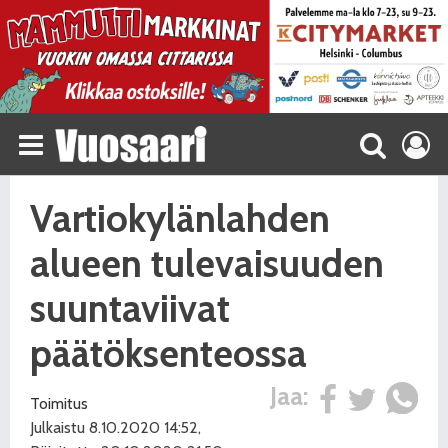
Vartiokylänlahden
alueen tulevaisuuden
suuntaviivat
päätöksenteossa
Jaa:
Toimitus
Julkaistu 8.10.2020 14:52,