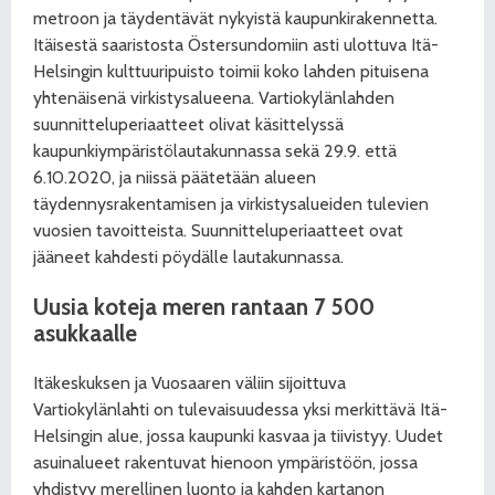
metroon ja täydentävät nykyistä kaupunkirakennetta.
Itäisestä saaristosta Östersundomiin asti ulottuva Itä-
Helsingin kulttuuripuisto toimii koko lahden pituisena
yhtenäisenä virkistysalueena. Vartiokylänlahden
suunnitteluperiaatteet olivat käsittelyssä
kaupunkiympäristölautakunnassa sekä 29.9. että
6.10.2020, ja niissä päätetään alueen
täydennysrakentamisen ja virkistysalueiden tulevien
vuosien tavoitteista. Suunnitteluperiaatteet ovat
jääneet kahdesti pöydälle lautakunnassa.
Uusia koteja meren rantaan 7 500
asukkaalle
Itäkeskuksen ja Vuosaaren väliin sijoittuva
Vartiokylänlahti on tulevaisuudessa yksi merkittävä Itä-
Helsingin alue, jossa kaupunki kasvaa ja tiivistyy. Uudet
asuinalueet rakentuvat hienoon ympäristöön, jossa
yhdistyy merellinen luonto ja kahden kartanon