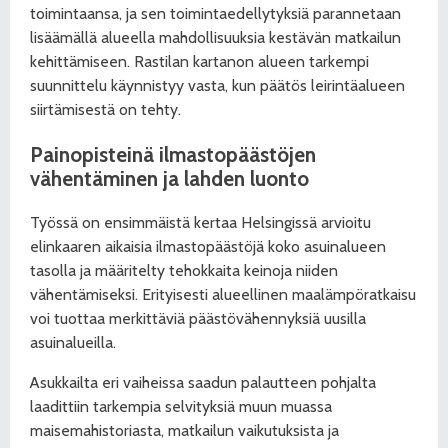
toimintaansa, ja sen toimintaedellytyksiä parannetaan
lisäämällä alueella mahdollisuuksia kestävän matkailun
kehittämiseen. Rastilan kartanon alueen tarkempi
suunnittelu käynnistyy vasta, kun päätös leirintäalueen
siirtämisestä on tehty.
Painopisteinä ilmastopäästöjen
vähentäminen
ja lahden luonto
Työssä on ensimmäistä kertaa Helsingissä arvioitu
elinkaaren aikaisia ilmastopäästöjä koko asuinalueen
tasolla ja määritelty tehokkaita keinoja niiden
vähentämiseksi. Erityisesti alueellinen maalämpöratkaisu
voi tuottaa merkittäviä päästövähennyksiä uusilla
asuinalueilla.
Asukkailta eri vaiheissa saadun palautteen pohjalta
laadittiin tarkempia selvityksiä muun muassa
maisemahistoriasta, matkailun vaikutuksista ja