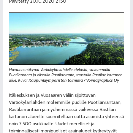
Päivitetty 20.10.2020 21:50
Havainnenäkymä Vartiokylänlahdelle etelästä, vasemmalla
Puotilanranta ja oikealla Rastilanranta, taustalla Rastilan kartanon
alue. Kuva:
Kaupunkiympäristön toimiala / Voimagraphics Oy
Itäkeskuksen ja Vuosaaren väliin sijoittuvan
Vartiokylänlahden molemmille puolille Puotilanrantaan,
Rastilanrantaan ja myöhemmässä vaiheessa Rastilan
kartanon alueelle suunnitellaan uutta asumista yhteensä
noin 7 500 asukkaalle. Uudet merelliset ja
toiminnallisesti monipuoliset asuinalueet kytkeytyvät