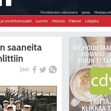
Printtilehden näköislehti
Jakelu
Mediakorti
t ja onnettomuudet
Luonto
Historia
Pakinat
Lukijalta
in saaneita
littiin
Jaa: