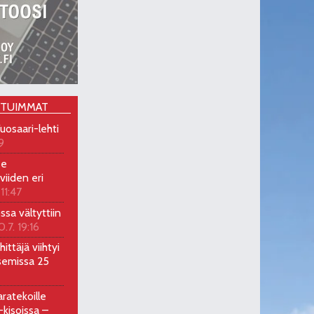
OTUIMMAT
uosaari-lehti
9
ee
viiden eri
 11:47
ossa vältyttiin
0.7. 19:16
ittäjä viihtyi
semissa 25
ratekoille
kisoissa –