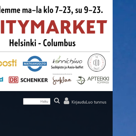
Kirjaudu
Luo tunnus