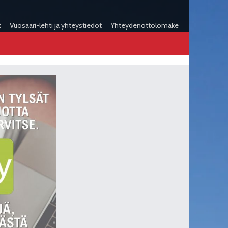
t
Vuosaari-lehti ja yhteystiedot
Yhteydenottolomake