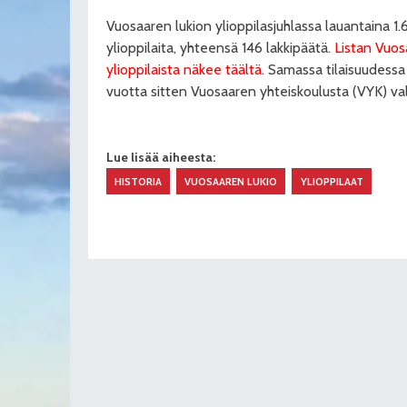
Vuosaaren lukion ylioppilasjuhlassa lauantaina 1.
ylioppilaita, yhteensä 146 lakkipäätä.
Listan Vuo
ylioppilaista näkee täältä.
Samassa tilaisuudessa j
vuotta sitten Vuosaaren yhteiskoulusta (VYK) val
Lue lisää aiheesta:
HISTORIA
VUOSAAREN LUKIO
YLIOPPILAAT