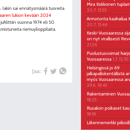
Mira Kokkonen tuplam
6. lakin sai ennätysmäärä tuoreita
20.7. 13:55
saaren lukion kevään 2024
Armotonta kaahailua Ka
uhlittiin vuonna 1974 eli 50
20.7. 13:44
mistuneita riemuylioppilaita.
Keski-Vuosaaressa sij
on nyt virallisesti Rev
21:24
Puolustusvoimat harjo
Vuosaaressa
1.7. 12:10
Helsingissä jo 69
Jaa:
jalkapallokentällistä ar
myös Vuosaaressa arv
29.6. 18:45
Rakentaminen Vuosa
18:25
Rusakon poikaset ka
18:18
Liikennemerkki piilosil