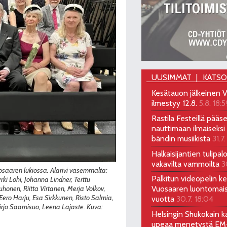
UUSIMMAT
KATS
Kesätauon jälkeinen V
ilmestyy 12.8.
5.8. 18:5
Rastila Festeillä pääs
nauttimaan ilmaiseksi 
bändin musiikista
31.7.
Halkaisijantien tulipal
vakavilta vammoilta
3
osaaren lukiossa. Alarivi vasemmalta:
Palkitun videopelin keh
yrki Lohi, Johanna Lindner, Terttu
onen, Riitta Virtanen, Merja Volkov,
Vuosaaren luontomai
ero Harju, Esa Sirkkunen, Risto Salmia,
vuotta
30.7. 18:04
rjo Saarnisuo, Leena Lajaste. Kuva:
Helsingin Shukokain ka
upeaa menetystä EM-