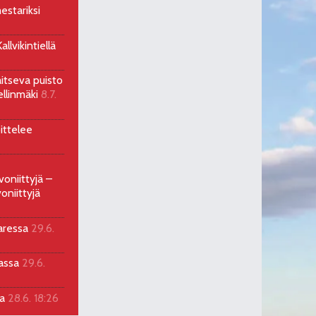
estariksi
llvikintiellä
aitseva puisto
ellinmäki
8.7.
ittelee
voniittyjä –
oniittyjä
aressa
29.6.
sassa
29.6.
la
28.6. 18:26