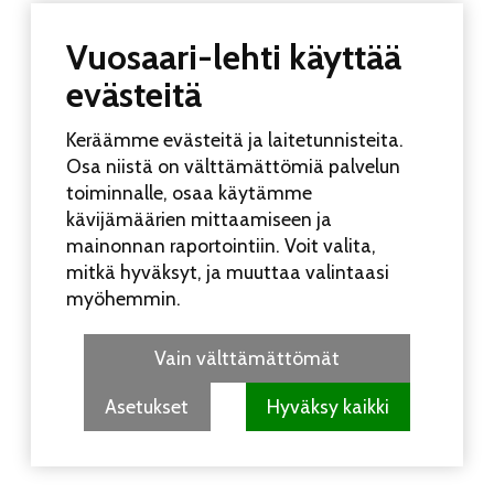
Vuosaari-lehti käyttää
evästeitä
Keräämme evästeitä ja laitetunnisteita.
Osa niistä on välttämättömiä palvelun
toiminnalle, osaa käytämme
kävijämäärien mittaamiseen ja
mainonnan raportointiin. Voit valita,
mitkä hyväksyt, ja muuttaa valintaasi
UUSIMMAT
KATSOTUIMMAT
myöhemmin.
Koko perheen Elojuhlia vietetään Liinamaanpuistossa
15.8.
7.8. 10:28
Vain välttämättömät
Kesätauon jälkeinen Vuosaari-lehti ilmestyy 12.8.
5.8.
18:59
Asetukset
Hyväksy kaikki
Rastila Festeillä pääsee nauttimaan ilmaiseksi viiden eri
bändin musiikista
31.7. 11:47
Halkaisijantien tulipalossa vältyttiin vakavilta vammoilta