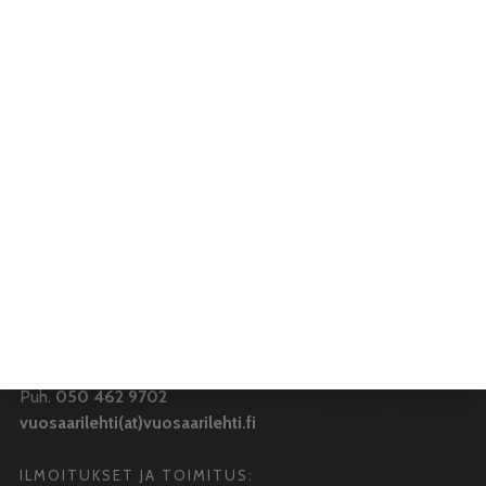
VUOSAARI-LEHTI
Toimitus:
Vuosaari-lehti
Merikorttikuja 6 E
00960 Helsinki
Puh:
050 462 9702
vuosaarilehti(at)vuosaarilehti.fi
PÄÄTOIMITTAJA
Antti Honkanen
Puh.
050 462 9702
vuosaarilehti(at)vuosaarilehti.fi
ILMOITUKSET JA TOIMITUS: