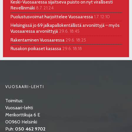
Keski-Vuosaaressa sijaitseva puisto on nyt virallisesti
Revellinmäki
8.7. 21:24
Puolustusvoimat harjoittelee Vuosaaressa
1.7. 12:10
Helsingissä jo 69 jalkapallokentällistä arvoniittyjä – myös
Vuosaaressa arvoniittyjä
29.6. 18:45
Rakentaminen Vuosaaressa
29.6. 18:25
Rusakon poikaset kasassa
29.6. 18:18
VUOSAARI-LEHTI
Toimitus:
Vuosaari-lehti
Merikorttikuja 6 E
00960 Helsinki
Puh:
050 462 9702