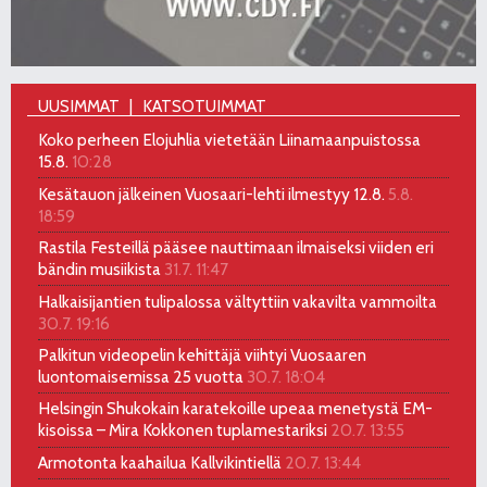
UUSIMMAT
KATSOTUIMMAT
Koko perheen Elojuhlia vietetään Liinamaanpuistossa
15.8.
10:28
Kesätauon jälkeinen Vuosaari-lehti ilmestyy 12.8.
5.8.
18:59
Rastila Festeillä pääsee nauttimaan ilmaiseksi viiden eri
bändin musiikista
31.7. 11:47
Halkaisijantien tulipalossa vältyttiin vakavilta vammoilta
30.7. 19:16
Palkitun videopelin kehittäjä viihtyi Vuosaaren
luontomaisemissa 25 vuotta
30.7. 18:04
Helsingin Shukokain karatekoille upeaa menetystä EM-
kisoissa – Mira Kokkonen tuplamestariksi
20.7. 13:55
Armotonta kaahailua Kallvikintiellä
20.7. 13:44