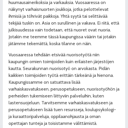
huumausainerikoksia ja varkauksia. Vuosaaressa on
näkynyt varhaisnuorten joukkoja, jotka pelottelevat
ihmisiä ja töhrivät paikkoja. Yhtä syytä tai selittävää
tekijää tuskin on. Asia on surullinen ja vakava. Ei riitä, että
julkisuudessa vain todetaan, että nuoret ovat nuoria.
Jotakin me teemme tässä kaupungissa väärin tai jotakin
jätämme tekemättä, koska tilanne on näin.
Vuosaaressa tehdään etsivää nuorisotyötä niin
kaupungin omien toimijoiden kuin erilaisten järjestöjen
kautta. Seurakunnan nuorisotyö on arvokasta. Pidän
kaikkien toimijoiden työtä erittäin tärkeänä ja hienona.
Kaupungissamme on satsattava lisää
varhaiskasvatukseen, perusopetukseen, nuorisotyöhön ja
perheiden tukemiseen liittyviin palveluihin, kuten
lastensuojeluun. Tarvitsemme varhaiskasvatukseen ja
perusopetukseen lisää tuen resursseja, koulupsykologi-
ja kuraattoripalveluja, oppilaanohjausta ja oman
opettajan tunteja ja toisistamme välittämistä.