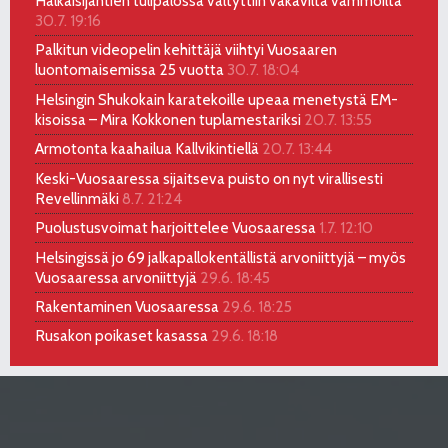
Halkaisijantien tulipalossa vältyttiin vakavilta vammoilta
30.7. 19:16
Palkitun videopelin kehittäjä viihtyi Vuosaaren
luontomaisemissa 25 vuotta
30.7. 18:04
Helsingin Shukokain karatekoille upeaa menetystä EM-
kisoissa – Mira Kokkonen tuplamestariksi
20.7. 13:55
Armotonta kaahailua Kallvikintiellä
20.7. 13:44
Keski-Vuosaaressa sijaitseva puisto on nyt virallisesti
Revellinmäki
8.7. 21:24
Puolustusvoimat harjoittelee Vuosaaressa
1.7. 12:10
Helsingissä jo 69 jalkapallokentällistä arvoniittyjä – myös
Vuosaaressa arvoniittyjä
29.6. 18:45
Rakentaminen Vuosaaressa
29.6. 18:25
Rusakon poikaset kasassa
29.6. 18:18