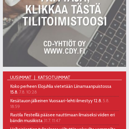
UUSIMMAT
KATSOTUIMMAT
Koko perheen Elojuhlia vietetään Liinamaanpuistossa
15.8.
7.8. 10:28
Kesätauon jälkeinen Vuosaari-lehti ilmestyy 12.8.
5.8.
18:59
Rastila Festeillä pääsee nauttimaan ilmaiseksi viiden eri
bändin musiikista
31.7. 11:47