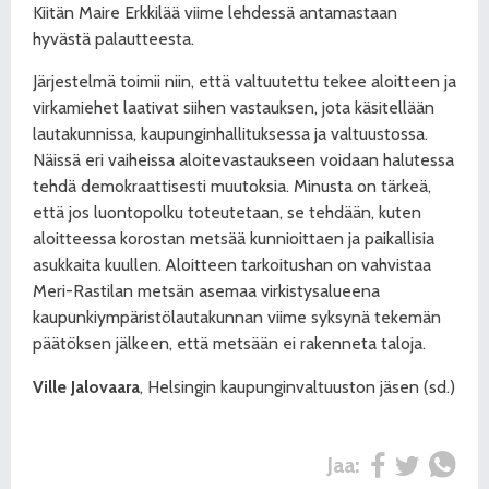
Kiitän Maire Erkkilää viime lehdessä antamastaan
hyvästä palautteesta.
Järjestelmä toimii niin, että valtuutettu tekee aloitteen ja
virkamiehet laativat siihen vastauksen, jota käsitellään
lautakunnissa, kaupunginhallituksessa ja valtuustossa.
Näissä eri vaiheissa aloitevastaukseen voidaan halutessa
tehdä demokraattisesti muutoksia. Minusta on tärkeä,
että jos luontopolku toteutetaan, se tehdään, kuten
aloitteessa korostan metsää kunnioittaen ja paikallisia
asukkaita kuullen. Aloitteen tarkoitushan on vahvistaa
Meri-Rastilan metsän asemaa virkistysalueena
kaupunkiympäristölautakunnan viime syksynä tekemän
päätöksen jälkeen, että metsään ei rakenneta taloja.
Ville Jalovaara
, Helsingin kaupunginvaltuuston jäsen (sd.)
Jaa: