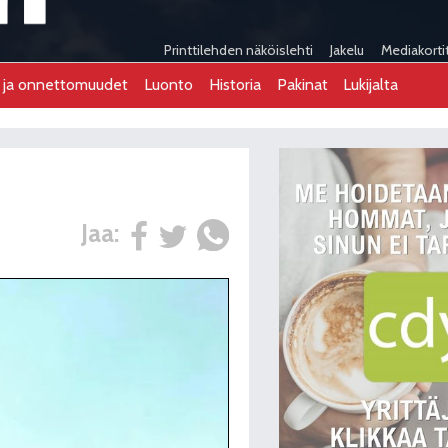
Printtilehden näköislehti
Jakelu
Mediakorti
t ja onnettomuudet
Luonto
Historia
Pakinat
Lukijalta
Jaa: