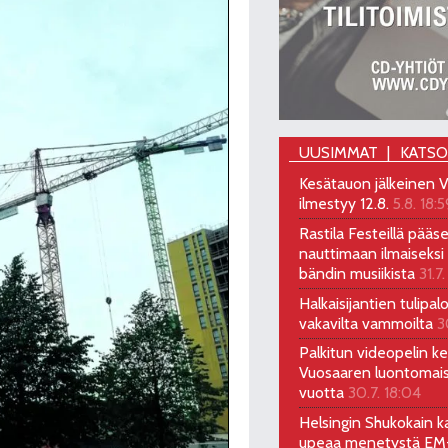
UUSIMMAT
KATS
Kesätauon jälkeinen V
ilmestyy 12.8.
5.8. 18:5
Rastila Festeillä pääs
nauttimaan ilmaiseksi 
bändin musiikista
31.7.
Halkaisijantien tulipal
vakavilta vammoilta
3
Palkitun videopelin keh
Vuosaaren luontomai
vuotta
30.7. 18:04
Helsingin Shukokain ka
upeaa menetystä EM-