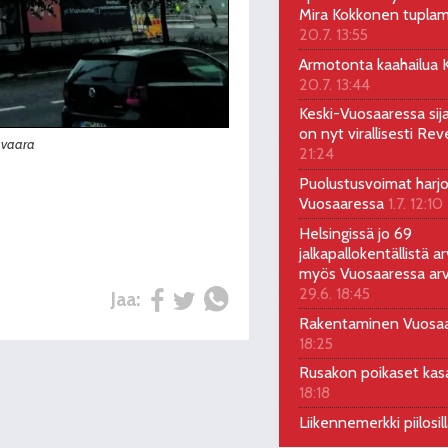
Mira Kokkonen tuplam
20.7. 13:55
Armotonta kaahailua Ka
20.7. 13:44
Keski-Vuosaaressa sij
on nyt virallisesti Rev
javaara
21:24
Puolustusvoimat harjo
Vuosaaressa
1.7. 12:10
Helsingissä jo 69
jalkapallokentällistä ar
myös Vuosaaressa arv
29.6. 18:45
Jaa:
Rakentaminen Vuosa
18:25
Rusakon poikaset ka
18:18
Liikennemerkki piilosil