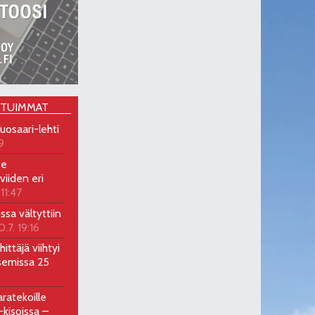
OTUIMMAT
uosaari-lehti
9
ee
viiden eri
 11:47
ossa vältyttiin
0.7. 19:16
ittäjä viihtyi
semissa 25
ratekoille
kisoissa –