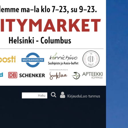
Kirjaudu
Luo tunnus