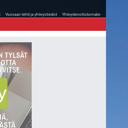
t
Vuosaari-lehti ja yhteystiedot
Yhteydenottolomake