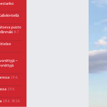
estariksi
llvikintiellä
aitseva puisto
ellinmäki
8.7.
ittelee
voniittyjä –
oniittyjä
aressa
29.6.
sassa
29.6.
la
28.6. 18:26