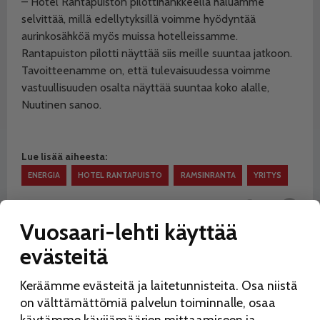
– Hotel Rantapuiston pilottihankkeella haluamme
selvittää, millä edellytyksillä voimme hyödyntää
aurinkosähköä myös muissa hotelleissamme.
Rantapuiston pilotti näyttää siis meille suuntaa jatkoon.
Tavoitteenamme on, että tulevaisuudessa voimme
vastuullisuuden osalta näyttää suuntaa koko alalle,
Nuutinen sanoo.
Lue lisää aiheesta:
ENERGIA
HOTEL RANTAPUISTO
RAMSINRANTA
YRITYS
Jaa:
Vuosaari-lehti käyttää
evästeitä
Keräämme evästeitä ja laitetunnisteita. Osa niistä
on välttämättömiä palvelun toiminnalle, osaa
käytämme kävijämäärien mittaamiseen ja