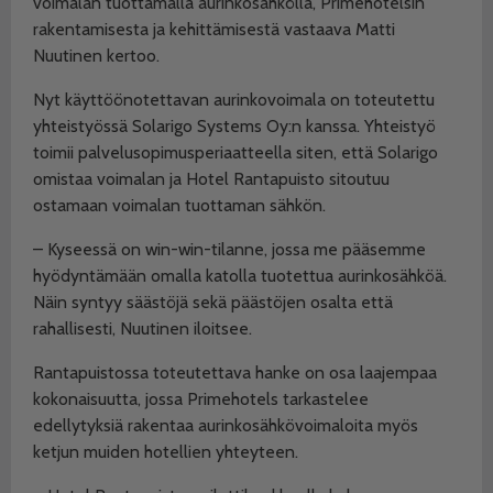
voimalan tuottamalla aurinkosähköllä, Primehotelsin
rakentamisesta ja kehittämisestä vastaava Matti
Nuutinen kertoo.
Nyt käyttöönotettavan aurinkovoimala on toteutettu
yhteistyössä Solarigo Systems Oy:n kanssa. Yhteistyö
toimii palvelusopimusperiaatteella siten, että Solarigo
omistaa voimalan ja Hotel Rantapuisto sitoutuu
ostamaan voimalan tuottaman sähkön.
– Kyseessä on win-win-tilanne, jossa me pääsemme
hyödyntämään omalla katolla tuotettua aurinkosähköä.
Näin syntyy säästöjä sekä päästöjen osalta että
rahallisesti, Nuutinen iloitsee.
Rantapuistossa toteutettava hanke on osa laajempaa
kokonaisuutta, jossa Primehotels tarkastelee
edellytyksiä rakentaa aurinkosähkövoimaloita myös
ketjun muiden hotellien yhteyteen.