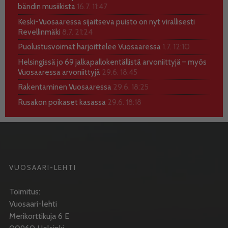
bändin musiikista
16.7. 11:47
Keski-Vuosaaressa sijaitseva puisto on nyt virallisesti
Revellinmäki
8.7. 21:24
Puolustusvoimat harjoittelee Vuosaaressa
1.7. 12:10
Helsingissä jo 69 jalkapallokentällistä arvoniittyjä – myös
Vuosaaressa arvoniittyjä
29.6. 18:45
Rakentaminen Vuosaaressa
29.6. 18:25
Rusakon poikaset kasassa
29.6. 18:18
VUOSAARI-LEHTI
Toimitus:
Vuosaari-lehti
Merikorttikuja 6 E