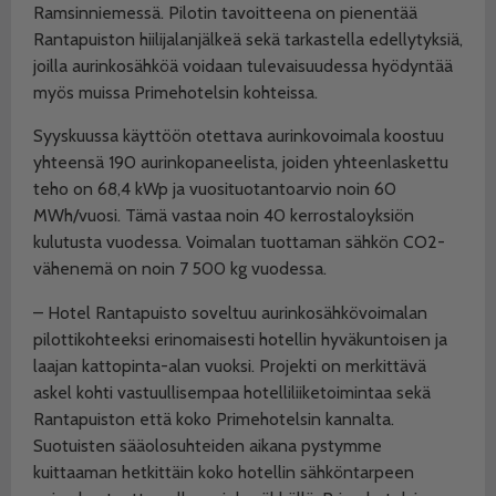
Ramsinniemessä. Pilotin tavoitteena on pienentää
Rantapuiston hiilijalanjälkeä sekä tarkastella edellytyksiä,
joilla aurinkosähköä voidaan tulevaisuudessa hyödyntää
myös muissa Primehotelsin kohteissa.
Syyskuussa käyttöön otettava aurinkovoimala koostuu
yhteensä 190 aurinkopaneelista, joiden yhteenlaskettu
teho on 68,4 kWp ja vuosituotantoarvio noin 60
MWh/vuosi. Tämä vastaa noin 40 kerrostaloyksiön
kulutusta vuodessa. Voimalan tuottaman sähkön CO2-
vähenemä on noin 7 500 kg vuodessa.
– Hotel Rantapuisto soveltuu aurinkosähkövoimalan
pilottikohteeksi erinomaisesti hotellin hyväkuntoisen ja
laajan kattopinta-alan vuoksi. Projekti on merkittävä
askel kohti vastuullisempaa hotelliliiketoimintaa sekä
Rantapuiston että koko Primehotelsin kannalta.
Suotuisten sääolosuhteiden aikana pystymme
kuittaaman hetkittäin koko hotellin sähköntarpeen