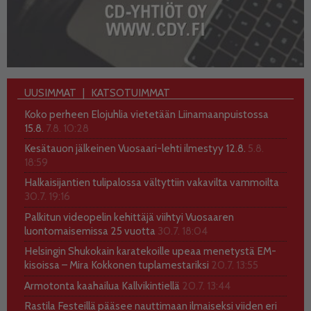
UUSIMMAT
KATSOTUIMMAT
Koko perheen Elojuhlia vietetään Liinamaanpuistossa
15.8.
7.8. 10:28
Kesätauon jälkeinen Vuosaari-lehti ilmestyy 12.8.
5.8.
18:59
Halkaisijantien tulipalossa vältyttiin vakavilta vammoilta
30.7. 19:16
Palkitun videopelin kehittäjä viihtyi Vuosaaren
luontomaisemissa 25 vuotta
30.7. 18:04
Helsingin Shukokain karatekoille upeaa menetystä EM-
kisoissa – Mira Kokkonen tuplamestariksi
20.7. 13:55
Armotonta kaahailua Kallvikintiellä
20.7. 13:44
Rastila Festeillä pääsee nauttimaan ilmaiseksi viiden eri