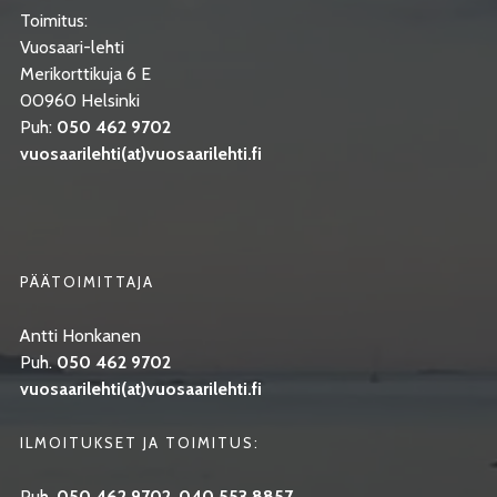
Toimitus:
Vuosaari-lehti
Merikorttikuja 6 E
00960 Helsinki
Puh:
050 462 9702
vuosaarilehti(at)vuosaarilehti.fi
PÄÄTOIMITTAJA
Antti Honkanen
Puh.
050 462 9702
vuosaarilehti(at)vuosaarilehti.fi
ILMOITUKSET JA TOIMITUS:
Puh.
050 462 9702
,
040 553 8857