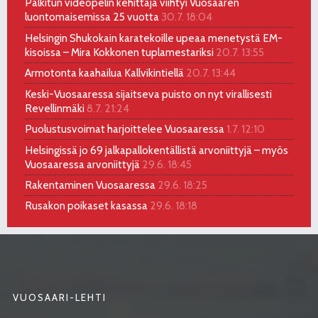
Palkitun videopelin kehittäjä viihtyi Vuosaaren
luontomaisemissa 25 vuotta
30.7. 18:04
Helsingin Shukokain karatekoille upeaa menetystä EM-
kisoissa – Mira Kokkonen tuplamestariksi
20.7. 13:55
Armotonta kaahailua Kallvikintiellä
20.7. 13:44
Keski-Vuosaaressa sijaitseva puisto on nyt virallisesti
Revellinmäki
8.7. 21:24
Puolustusvoimat harjoittelee Vuosaaressa
1.7. 12:10
Helsingissä jo 69 jalkapallokentällistä arvoniittyjä – myös
Vuosaaressa arvoniittyjä
29.6. 18:45
Rakentaminen Vuosaaressa
29.6. 18:25
Rusakon poikaset kasassa
29.6. 18:18
VUOSAARI-LEHTI