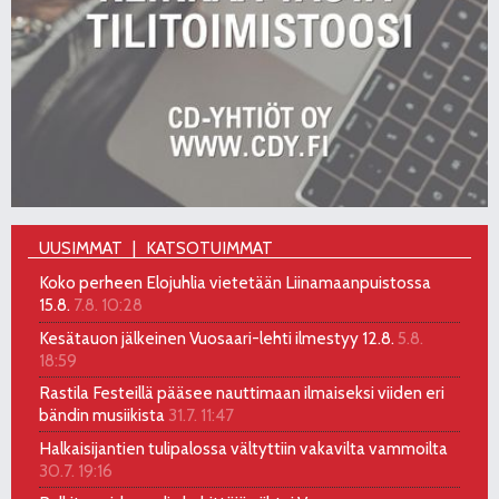
UUSIMMAT
KATSOTUIMMAT
Koko perheen Elojuhlia vietetään Liinamaanpuistossa
15.8.
7.8. 10:28
Kesätauon jälkeinen Vuosaari-lehti ilmestyy 12.8.
5.8.
18:59
Rastila Festeillä pääsee nauttimaan ilmaiseksi viiden eri
bändin musiikista
31.7. 11:47
Halkaisijantien tulipalossa vältyttiin vakavilta vammoilta
30.7. 19:16