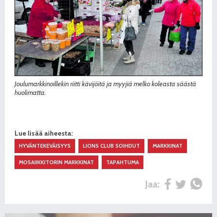
Joulumarkkinoillekin riitti kävijöitä ja myyjiä melko koleasta säästä
huolimatta.
Lue lisää aiheesta:
HYVÄNTEKEVÄISYYS
LIONS CLUB SOIHDUT
MARKKINAT
MOSAIIKKITORIN MARKKINAT
TAPAHTUMA
Jaa: