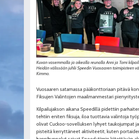
Kuvan vasemmalla ja oikealla reunalla Anni ja Tomi kilpail
Heidän välissään juhlii Speedin Vuosaaren toimipisteen väk
Kimmo.
Vuosaaren satamassa pääkonttoriaan pitävä kont
Fiksujen Valintojen maailmanmestari pienyrityst
Kilpailujakson aikana Speedillä pidettiin parhait
tehtiin eniten fiksuja, iloa tuottavia valintoja ty
olivat Cuckoo-sovelluksen lyhyet taukojumpat j
pisteitä kerryttäneet aktiviteetit, kuten portaide
happihyppelyt saivat Speed-tiimin kiitettävän akt