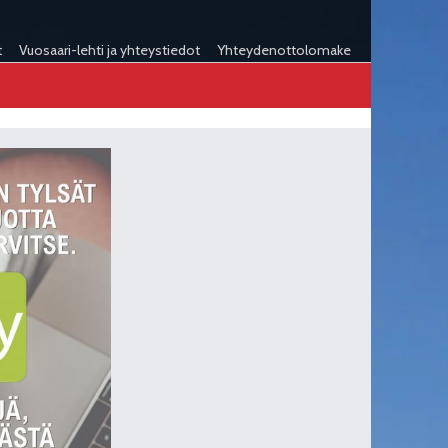
t
Vuosaari-lehti ja yhteystiedot
Yhteydenottolomake