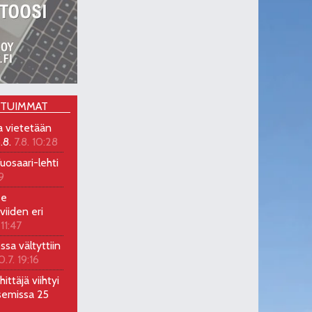
OTUIMMAT
a vietetään
.8.
7.8. 10:28
uosaari-lehti
9
ee
viiden eri
 11:47
ossa vältyttiin
0.7. 19:16
ittäjä viihtyi
semissa 25