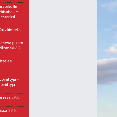
ratekoille
kisoissa –
estariksi
llvikintiellä
aitseva puisto
ellinmäki
8.7.
ittelee
voniittyjä –
oniittyjä
aressa
29.6.
sassa
29.6.