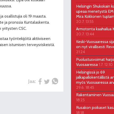
kuussa.
Helsingin Shukokain ka
upeaa menetystä EM-
 osallistujia oli 19 maasta.
Mira Kokkonen tuplam
20.7. 13:55
e ja pronssia Kuntalaskenta.
n yritysten CSC.
Armotonta kaahailua Ka
20.7. 13:44
ustaa työntekijöitä aktiiviseen
Keski-Vuosaaressa sij
isen istumisen terveysriskeistä.
on nyt virallisesti Rev
21:24
Puolustusvoimat harjo
Vuosaaressa
1.7. 12:10
Helsingissä jo 69
jalkapallokentällistä ar
Jaa:
myös Vuosaaressa arv
29.6. 18:45
Rakentaminen Vuosa
18:25
Rusakon poikaset ka
18:18