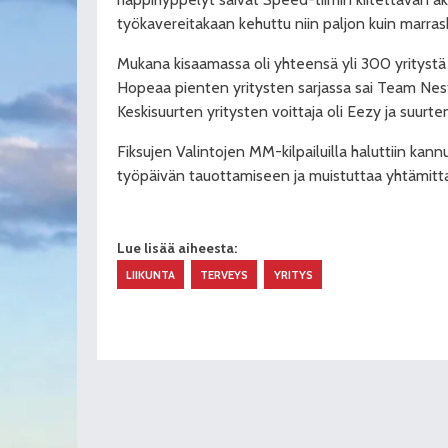
työkavereitakaan kehuttu niin paljon kuin marras
Mukana kisaamassa oli yhteensä yli 300 yritystä ja
Hopeaa pienten yritysten sarjassa sai Team Nest
Keskisuurten yritysten voittaja oli Eezy ja suurte
Fiksujen Valintojen MM-kilpailuilla haluttiin kann
työpäivän tauottamiseen ja muistuttaa yhtämitta
Lue lisää aiheesta:
LIIKUNTA
TERVEYS
YRITYS