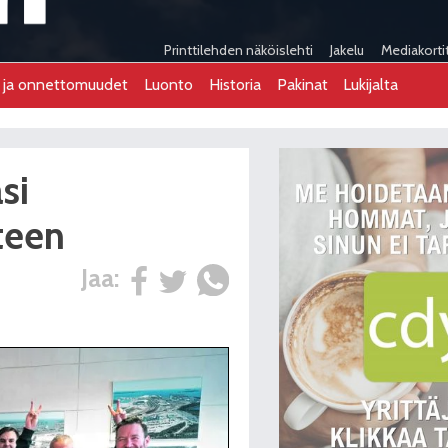
Printtilehden näköislehti
Jakelu
Mediakorti
t ja onnettomuudet
Luonto
Historia
Pakinat
Lukijalta
si
teen
Jaa: