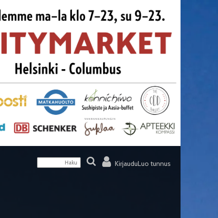
Kirjaudu
Luo tunnus