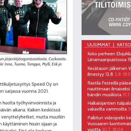
UUSIMMAT
KATS
Koko perheen Elojuhli
un järjestäjäorganisaatiosta, Cuckoosta.
Liinamaanpuistossa 15
i: Inna, Tuomo, Tomppa, Mylli, Erik ja
Kesätauon jälkeinen V
ilmestyy 12.8.
5.8. 18:5
Rastila Festeillä pääs
tikuljetusyritys Speed Oy on
nauttimaan ilmaiseksi 
en sarjassa vuonna 2021.
bändin musiikista
31.7.
en huolta työhyvinvoinnista ja
Halkaisijantien tulipal
vakavilta vammoilta
3
öpäivän aikana. Kaiken keskiössä
a venyttelyhetket, mutta muutkin
Palkitun videopelin keh
Vuosaaren luontomai
n käyttäminen hissin sijaan ja
vuotta
30.7. 18:04
iiviseksi. Eipä ole koskaan