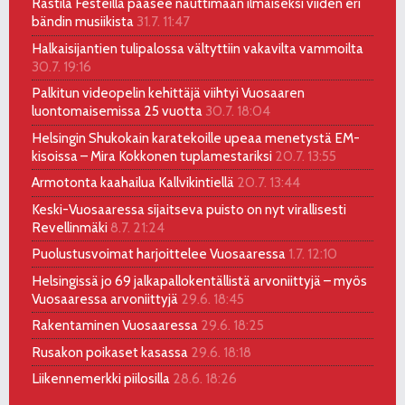
Rastila Festeillä pääsee nauttimaan ilmaiseksi viiden eri
bändin musiikista
31.7. 11:47
Halkaisijantien tulipalossa vältyttiin vakavilta vammoilta
30.7. 19:16
Palkitun videopelin kehittäjä viihtyi Vuosaaren
luontomaisemissa 25 vuotta
30.7. 18:04
Helsingin Shukokain karatekoille upeaa menetystä EM-
kisoissa – Mira Kokkonen tuplamestariksi
20.7. 13:55
Armotonta kaahailua Kallvikintiellä
20.7. 13:44
Keski-Vuosaaressa sijaitseva puisto on nyt virallisesti
Revellinmäki
8.7. 21:24
Puolustusvoimat harjoittelee Vuosaaressa
1.7. 12:10
Helsingissä jo 69 jalkapallokentällistä arvoniittyjä – myös
Vuosaaressa arvoniittyjä
29.6. 18:45
Rakentaminen Vuosaaressa
29.6. 18:25
Rusakon poikaset kasassa
29.6. 18:18
Liikennemerkki piilosilla
28.6. 18:26