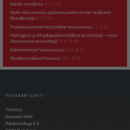
bändin musiikista
16.7. 11:47
Keski-Vuosaaressa sijaitseva puisto on nyt virallisesti
Revellinmäki
8.7. 21:24
Puolustusvoimat harjoittelee Vuosaaressa
1.7. 12:10
Helsingissä jo 69 jalkapallokentällistä arvoniittyjä – myös
Vuosaaressa arvoniittyjä
29.6. 18:45
Rakentaminen Vuosaaressa
29.6. 18:25
Rusakon poikaset kasassa
29.6. 18:18
VUOSAARI-LEHTI
Toimitus:
Vuosaari-lehti
Merikorttikuja 6 E