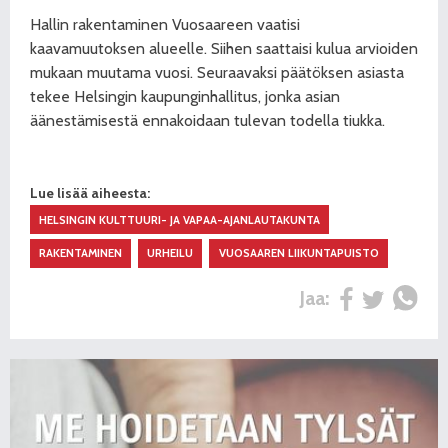
Hallin rakentaminen Vuosaareen vaatisi
kaavamuutoksen alueelle. Siihen saattaisi kulua arvioiden
mukaan muutama vuosi.
Seuraavaksi päätöksen asiasta
tekee Helsingin kaupunginhallitus, jonka asian
äänestämisestä ennakoidaan tulevan todella tiukka.
Lue lisää aiheesta:
HELSINGIN KULTTUURI- JA VAPAA-AJANLAUTAKUNTA
RAKENTAMINEN
URHEILU
VUOSAAREN LIIKUNTAPUISTO
Jaa: