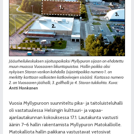
Jääurheilukeskuksen sijoituspaikaksi Myllypuron sijaan on ehdotettu
muun muassa Vuosaaren liikuntapuistoa. Hallin paikka olisi
nykyisen Staran varikon kohdalla (sijaintipaikka numero 1. on
merkitty karttaan valkoisten katkoviivojen sisään). Kartassa numero
2. on Vuosaaren jäähalli, 3. golfhalli ja 4. Staran tukikohta. Kuva:
Antti Honkanen
Vuosia Myllypuroon suunniteltu pika- ja taitoluisteluhalli
oli vastatuulessa Helsingin kulttuuri- ja vapaa-
ajanlautakunnan kokouksessa 17.1. Lautakunta vastusti
äänin 7–6 hallin rakentamista Myllypu
ron Matokalliolle.
Matokalliota hallin paikkana vastustavat vetosivat