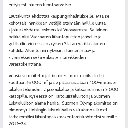
erityisesti alueen luontoarvoihin.
Lautakunta ehdottaa kaupunginhallitukselle, että se
kehottaisi hankkeen vetäjiä etsimään hallille uutta
sijoituskohdetta, esimerkiksi Vuosaaresta. Sellainen
paikka olisi Vuosaaren liikuntapuiston jäähallin ja
golfhallin vieressä, nykyisen Staran varikkoalueen
kohdilla. Alue toimii nykyisin irtaimen maa- ja
kiviaineksen sekä erilaisten tarvikkeiden
varastokenttänä.
Vuosia suunniteltu jättimäinen monitoimihalli olisi
2
kooltaan 16 000 m
ja se pitäisi sisällään 400-metrisen
pikaluisteluradan, 2 jääkaukaloa ja katsomon noin 2 000
katsojalle. Kyseessä on Taitoluisteluliiton ja Suomen
Luisteluliiton ajama hanke.
Suomen Olympiakomitea on
nimennyt Helsingin luisteluhallin valtakunnallisesti
tärkeimmäksi liikuntapaikkarakentamiskohteeksi vuosille
2021–24.