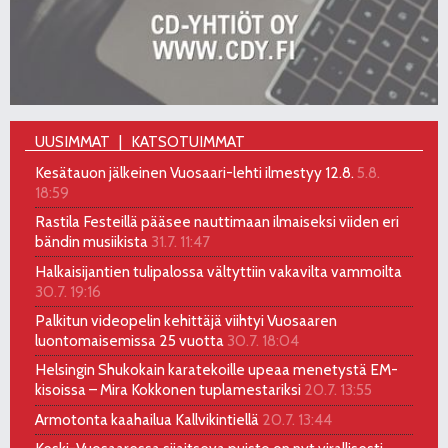
UUSIMMAT
KATSOTUIMMAT
Kesätauon jälkeinen Vuosaari-lehti ilmestyy 12.8.
5.8.
18:59
Rastila Festeillä pääsee nauttimaan ilmaiseksi viiden eri
bändin musiikista
31.7. 11:47
Halkaisijantien tulipalossa vältyttiin vakavilta vammoilta
30.7. 19:16
Palkitun videopelin kehittäjä viihtyi Vuosaaren
luontomaisemissa 25 vuotta
30.7. 18:04
Helsingin Shukokain karatekoille upeaa menetystä EM-
kisoissa – Mira Kokkonen tuplamestariksi
20.7. 13:55
Armotonta kaahailua Kallvikintiellä
20.7. 13:44