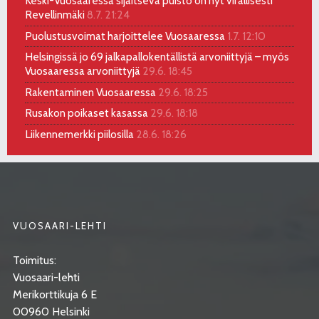
Keski-Vuosaaressa sijaitseva puisto on nyt virallisesti
Revellinmäki
8.7. 21:24
Puolustusvoimat harjoittelee Vuosaaressa
1.7. 12:10
Helsingissä jo 69 jalkapallokentällistä arvoniittyjä – myös
Vuosaaressa arvoniittyjä
29.6. 18:45
Rakentaminen Vuosaaressa
29.6. 18:25
Rusakon poikaset kasassa
29.6. 18:18
Liikennemerkki piilosilla
28.6. 18:26
VUOSAARI-LEHTI
Toimitus:
Vuosaari-lehti
Merikorttikuja 6 E
00960 Helsinki