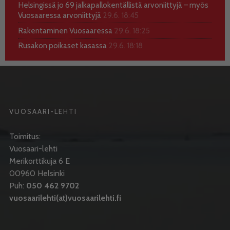
Helsingissä jo 69 jalkapallokentällistä arvoniittyjä – myös
Vuosaaressa arvoniittyjä
29.6. 18:45
Rakentaminen Vuosaaressa
29.6. 18:25
Rusakon poikaset kasassa
29.6. 18:18
VUOSAARI-LEHTI
Toimitus:
Vuosaari-lehti
Merikorttikuja 6 E
00960 Helsinki
Puh:
050 462 9702
vuosaarilehti(at)vuosaarilehti.fi