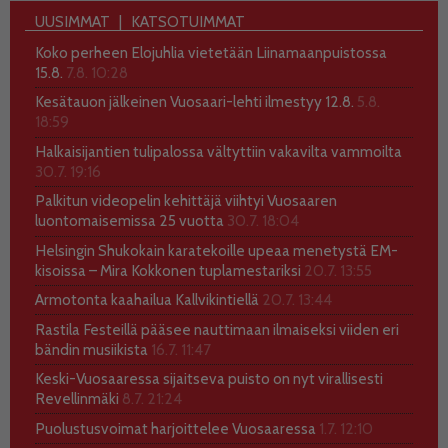
UUSIMMAT
KATSOTUIMMAT
Koko perheen Elojuhlia vietetään Liinamaanpuistossa
15.8.
7.8. 10:28
Kesätauon jälkeinen Vuosaari-lehti ilmestyy 12.8.
5.8.
18:59
Halkaisijantien tulipalossa vältyttiin vakavilta vammoilta
30.7. 19:16
Palkitun videopelin kehittäjä viihtyi Vuosaaren
luontomaisemissa 25 vuotta
30.7. 18:04
Helsingin Shukokain karatekoille upeaa menetystä EM-
kisoissa – Mira Kokkonen tuplamestariksi
20.7. 13:55
Armotonta kaahailua Kallvikintiellä
20.7. 13:44
Rastila Festeillä pääsee nauttimaan ilmaiseksi viiden eri
bändin musiikista
16.7. 11:47
Keski-Vuosaaressa sijaitseva puisto on nyt virallisesti
Revellinmäki
8.7. 21:24
Puolustusvoimat harjoittelee Vuosaaressa
1.7. 12:10