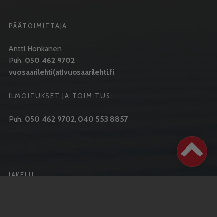
PÄÄTOIMITTAJA
Antti Honkanen
Puh.
050 462 9702
vuosaarilehti(at)vuosaarilehti.fi
ILMOITUKSET JA TOIMITUS:
Puh.
050 462 9702
,
040 553 8857
JAKELU
Ilmestymispäivä joka keskiviikko
Puh.
050 462 9702