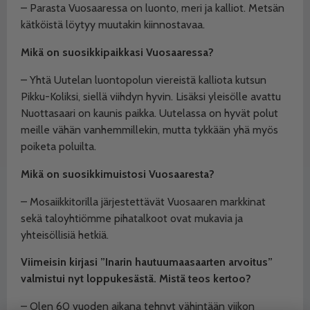
– Parasta Vuosaaressa on luonto, meri ja kalliot. Metsän
kätköistä löytyy muutakin kiinnostavaa.
Mikä on suosikkipaikkasi Vuosaaressa?
– Yhtä Uutelan luontopolun viereistä kalliota kutsun
Pikku-Koliksi, siellä viihdyn hyvin. Lisäksi yleisölle avattu
Nuottasaari on kaunis paikka. Uutelassa on hyvät polut
meille vähän vanhemmillekin, mutta tykkään yhä myös
poiketa poluilta.
Mikä on suosikkimuistosi Vuosaaresta?
– Mosaiikkitorilla järjestettävät Vuosaaren markkinat
sekä taloyhtiömme pihatalkoot ovat mukavia ja
yhteisöllisiä hetkiä.
Viimeisin kirjasi ”Inarin hautuumaasaarten arvoitus”
valmistui nyt loppukesästä. Mistä teos kertoo?
– Olen 60 vuoden aikana tehnyt vähintään viikon