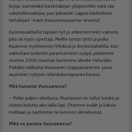
kirjoja, esimerkiksi karsintakirjan yliopistoihin sekä viisi
sukututkimuskirjaa, juuri julkaistiin Lappia käsittelevä
tietokirjani ”Inarin hautuumaasaarten arvoitus”.
Suomussalmella tapasin nyt jo edesmenneen vaimoni,
joka oli myös opettaja. Meille syntyi tyttö ja poika.
Asuimme myöhemmin Vihdissä ja Kontionlahdella. Kun
vaimollani todettiin parantumaton syöpä, päätimme
vuonna 2006 muuttaa lastemme lähelle Helsinkiin.
Paikaksi valikoitui Vuosaaren Ulappasaarentie, jossa
asustelen nykyisin elämänkumppanini kanssa.
Mitä harrastat Vuosaaressa?
– Pidän paljon ulkoilusta, Mustavuori on tullut tutuksi ja
Uutela koluttu aika lailla läpi. Otamme eväät ja kahvia
matkaan ja nautimme ne luonnon siimeksessä.
Mikä on parasta Vuosaaressa?