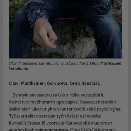
Olavi Martikainen kahvitauolla Uutelassa. Kuva:
Olavi Martikaisen
kotialbumi
Olavi Martikainen, 86 vuotta, kerro itsestäsi.
– Synnyin savusaunassa Ukko-Kolia vastapäätä.
Valmistuin myöhemmin opettajaksi, kasvatustieteiden
lisäksi olen lukenut yhteiskuntatieteitä sekä psykologiaa.
Työskentelin opettajan työn lisäksi esimerkiksi
Kunnallisliitossa 15 vuotta ja Kiuruvedellä muutaman
vuoden koulutoimenjohtajana. Olen lisäksi kirjoittanut