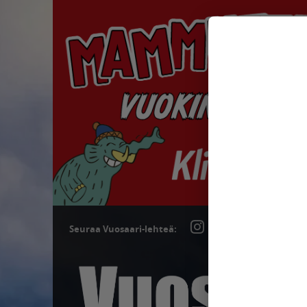
Seuraa Vuosaari-lehteä: