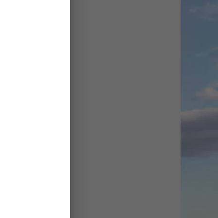
ratekoille
kisoissa –
estariksi
llvikintiellä
aitseva puisto
ellinmäki
8.7.
ittelee
voniittyjä –
oniittyjä
aressa
29.6.
sassa
29.6.