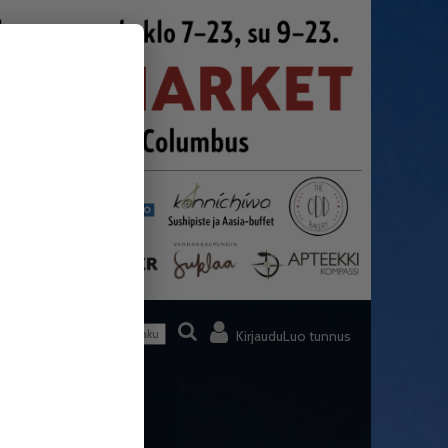
Kirjaudu
Luo tunnus