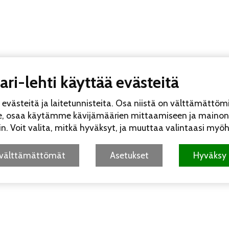
ri-lehti käyttää evästeitä
UUSIMMAT
KATS
Koko perheen Elojuhli
västeitä ja laitetunnisteita. Osa niistä on välttämättöm
Liinamaanpuistossa 15
le, osaa käytämme kävijämäärien mittaamiseen ja maino
Kesätauon jälkeinen V
iin. Voit valita, mitkä hyväksyt, ja muuttaa valintaasi my
ilmestyy 12.8.
5.8. 18:5
Rastila Festeillä pääs
 välttämättömät
Asetukset
Hyväksy 
nauttimaan ilmaiseksi 
bändin musiikista
31.7.
Halkaisijantien tulipal
vakavilta vammoilta
3
Palkitun videopelin keh
Vuosaaren luontomai
vuotta
30.7. 18:04