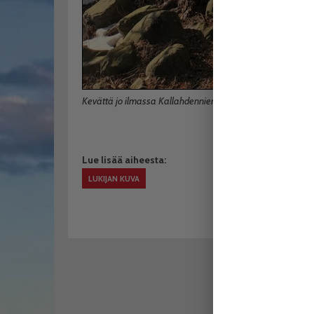
Kevättä jo ilmassa Kallahdenniemen Kuningattaressa. Ku
Lue lisää aiheesta:
LUKIJAN KUVA