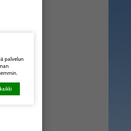
OTUIMMAT
a vietetään
iä palvelun
.8.
7.8. 10:28
nnan
uosaari-lehti
öhemmin.
9
ee
kaikki
viiden eri
 11:47
ossa vältyttiin
0.7. 19:16
ittäjä viihtyi
semissa 25