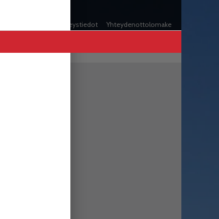
t
Vuosaari-lehti ja yhteystiedot
Yhteydenottolomake