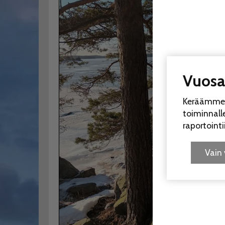
Vuosaa
Keräämme e
toiminnal
raportoint
Vain