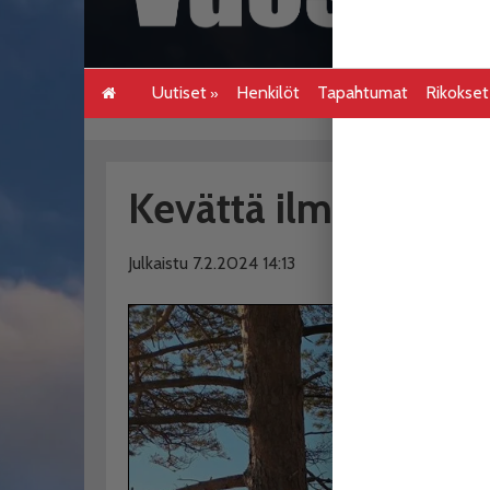
Uutiset
Henkilöt
Tapahtumat
Rikokse
Kevättä ilmassa!
Julkaistu 7.2.2024 14:13