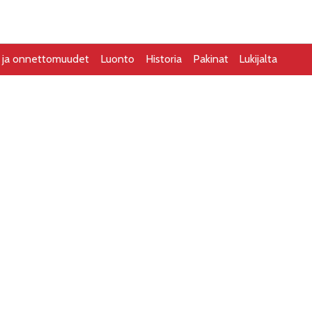
Printtilehden näköislehti
Jakelu
Mediakorti
t ja onnettomuudet
Luonto
Historia
Pakinat
Lukijalta
Jaa: