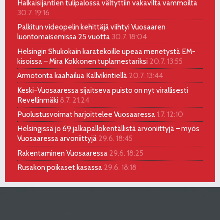
Halkaisijantien tulipalossa vältyttiin vakavilta vammoilta
30.7. 19:16
Palkitun videopelin kehittäjä viihtyi Vuosaaren
luontomaisemissa 25 vuotta
30.7. 18:04
Helsingin Shukokain karatekoille upeaa menetystä EM-
kisoissa – Mira Kokkonen tuplamestariksi
20.7. 13:55
Armotonta kaahailua Kallvikintiellä
20.7. 13:44
Keski-Vuosaaressa sijaitseva puisto on nyt virallisesti
Revellinmäki
8.7. 21:24
Puolustusvoimat harjoittelee Vuosaaressa
1.7. 12:10
Helsingissä jo 69 jalkapallokentällistä arvoniittyjä – myös
Vuosaaressa arvoniittyjä
29.6. 18:45
Rakentaminen Vuosaaressa
29.6. 18:25
Rusakon poikaset kasassa
29.6. 18:18