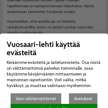
saamaan edellisten vuosien tapaan
mukaan
tapahtumaan ja vastaanottamaan lahjoituksia. Näistä
tiedotetaan tarkemmin Facebook-sivuilla.
Huomioithan, että autoilla ajo on kielletty
rantabulevardilla. Autot voi jättää Uutelan suunnalla
oleville parkkipaikoille.
Vuosaari-lehti käyttää
Kirppispäivää ei tarvitse viettää nälkäisenä. Ostajille ja
myyjille on tarjolla grillimakkaraa, kahvia, mehua ja pullaa.
evästeitä
Viihtyisän kirppispäivän järjestää Lions Club
Keräämme evästeitä ja laitetunnisteita. Osa niistä
Helsinki/Soihdut ry. Myyntipaikkamaksu ja kahvilan tuotto
on välttämättömiä palvelun toiminnalle, osaa
käytetään vuosaarelaisten lasten, nuorten ja perheiden
käytämme kävijämäärien mittaamiseen ja
tukemiseen.
mainonnan raportointiin. Voit valita, mitkä
hyväksyt, ja muuttaa valintaasi myöhemmin.
Lue lisää aiheesta:
Vain välttämättömät
Asetukset
AURINKOKIRPPIS
LIONS CLUB SOIHDUT
TAPAHTUMA