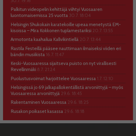
30.7. 19:16
Palkitun videopelin kehittäjä viihtyi Vuosaaren
luontomaisemissa 25 vuotta
30.7. 18:04
Helsingin Shukokain karatekoille upeaa menetystä EM-
kisoissa – Mira Kokkonen tuplamestariksi
20.7. 13:55
Armotonta kaahailua Kallvikintiellä
20.7. 13:44
Rastila Festeillä pääsee nauttimaan ilmaiseksi viiden eri
bändin musiikista
16.7. 11:47
Keski-Vuosaaressa sijaitseva puisto on nyt virallisesti
Revellinmäki
8.7. 21:24
Puolustusvoimat harjoittelee Vuosaaressa
1.7. 12:10
Helsingissä jo 69 jalkapallokentällistä arvoniittyjä – myös
Vuosaaressa arvoniittyjä
29.6. 18:45
Rakentaminen Vuosaaressa
29.6. 18:25
Rusakon poikaset kasassa
29.6. 18:18