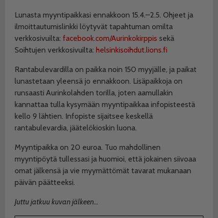
Lunasta myyntipaikkasi ennakkoon 15.4.–2.5. Ohjeet ja
ilmoittautumislinkki löytyvät tapahtuman omilta
verkkosivuilta:
facebook.com/Aurinkokirppis
sekä
Soihtujen verkkosivuilta:
helsinkisoihdut.lions.fi
Rantabulevardilla on paikka noin 150 myyjälle, ja paikat
lunastetaan yleensä jo ennakkoon. Lisäpaikkoja on
runsaasti Aurinkolahden torilla, joten aamullakin
kannattaa tulla kysymään myyntipaikkaa infopisteestä
kello 9 lähtien. Infopiste sijaitsee keskellä
rantabulevardia, jäätelökioskin luona.
Myyntipaikka on 20 euroa. Tuo mahdollinen
myyntipöytä tullessasi ja huomioi, että jokainen siivoaa
omat jälkensä ja vie myymättömät tavarat mukanaan
päivän päätteeksi.
Juttu jatkuu kuvan jälkeen…