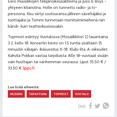
Eero muusikkojen tekijänoikeusaktiivina ja Jussi & Boys -
yhtyeen kitaristina, Holle on tunnettu radio- ja tv-
persoona,
Kisu siirtyi soolouransa jälkeen säveltäjäksi ja
tuottajaksi ja Tommi tunnetaan monitoimimiehenä niin
bändi- kuin teatterikuvioissakin.
Topmost esiintyy Vuotalossa (Mosaiikkitori 2) lauantaina
3.2. kello 18. Konsertin kesto on 1,5 tuntia sisältäen 15
minuutin väliajan. Ikäsuositus K-18. Klubi-ilta, A-oikeudet.
Kahvila Pokkari vastaa tarjoiluista. Alle 18-vuotiaat sisään
vain huoltajan tai vanhemman seurassa. Liput 35,50 € /
33,50 €
lippu.fi
Lue lisää aiheesta:
MUSIIKKI
TAPAHTUMA
TOPMOST
VUOTALO
Jaa: