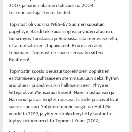
2007, ja hänen tilalleen tuli vuonna 2004
kosketinsoittaja Tommi Lindell.
Topmost oli vuosina 1966–67 Suomen suosituin
popyhtye. Bändi teki kuusi singleä ja yhden albumin,
kiersi myös Tanskassa ja Ruotsissa sillä menestyksellä,
että ruotsalainen iltapäivälehti Expressen äityi
kehumaan: Topmost on suurin sensaatio sitten
Beatlesin!
Topmostin suosio perustui tuoreimpien pophittien
esittämiseen, puhtaaseen stemmalauluun sekä rhythm
and blues- ja soulmusiikin hallitsemiseen. Yhtyeen
hittejä olivat Merisairaat kasvot, Näen mustaa vain ja
Hän sinut jättää. Singlet nousivat listoille ja saavuttivat
suuren suosion. Yhtyeen tuorein single on Hold Me
vuodelta 2019, ja yhtyeen koko levytetty tuotanto
löytyy kokooma-cd:ltä Topmost Years (2012).