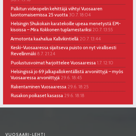
Palkitun videopelin kehittäjä viihtyi Vuosaaren
luontomaisemissa 25 vuotta
30.7. 18:04
Helsingin Shukokain karatekoille upeaa menetystä EM-
kisoissa – Mira Kokkonen tuplamestariksi
20.7. 13:55
Armotonta kaahailua Kallvikintiellä
20.7. 13:44
Keski-Vuosaaressa sijaitseva puisto on nyt virallisesti
Revellinmäki
8.7. 21:24
Puolustusvoimat harjoittelee Vuosaaressa
1.7. 12:10
Helsingissä jo 69 jalkapallokentällistä arvoniittyjä – myös
Vuosaaressa arvoniittyjä
29.6. 18:45
Rakentaminen Vuosaaressa
29.6. 18:25
Rusakon poikaset kasassa
29.6. 18:18
VUOSAARI-LEHTI