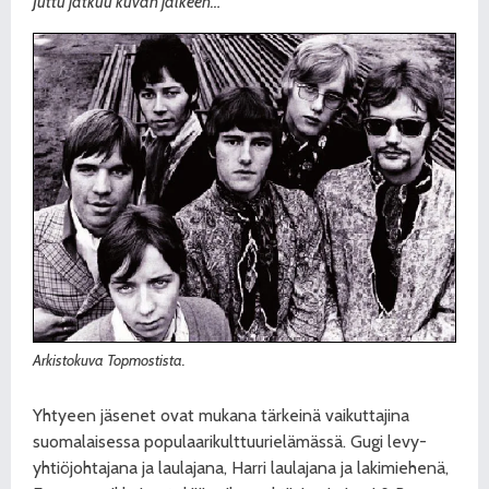
Juttu jatkuu kuvan jälkeen…
Arkistokuva Topmostista.
Yhtyeen jäsenet ovat mukana tärkeinä vaikuttajina
suomalaisessa populaarikulttuurielämässä. Gugi levy-
yhtiöjohtajana ja laulajana, Harri laulajana ja lakimiehenä,