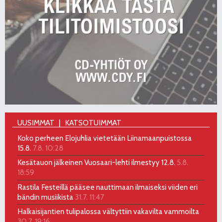
UUSIMMAT
KATSOTUIMMAT
Koko perheen Elojuhlia vietetään Liinamaanpuistossa
15.8.
7.8. 10:28
Kesätauon jälkeinen Vuosaari-lehti ilmestyy 12.8.
5.8.
18:59
Rastila Festeillä pääsee nauttimaan ilmaiseksi viiden eri
bändin musiikista
31.7. 11:47
Halkaisijantien tulipalossa vältyttiin vakavilta vammoilta
30.7. 19:16