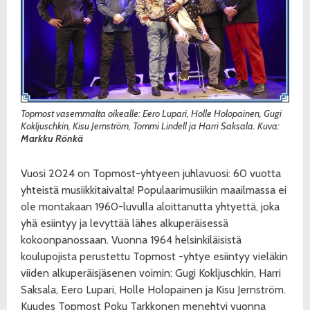
Topmost vasemmalta oikealle: Eero Lupari, Holle Holopainen, Gugi
Kokljuschkin, Kisu Jernström, Tommi Lindell ja Harri Saksala. Kuva:
Markku Rönkä
Vuosi 2024 on Topmost-yhtyeen juhlavuosi: 60 vuotta
yhteistä musiikkitaivalta! Populaarimusiikin maailmassa ei
ole montakaan 1960-luvulla aloittanutta yhtyettä, joka
yhä esiintyy ja levyttää lähes alkuperäisessä
kokoonpanossaan. Vuonna 1964 helsinkiläisistä
koulupojista perustettu Topmost -yhtye esiintyy vieläkin
viiden alkuperäisjäsenen voimin: Gugi Kokljuschkin, Harri
Saksala, Eero Lupari, Holle Holopainen ja Kisu Jernström.
Kuudes Topmost Poku Tarkkonen menehtyi vuonna