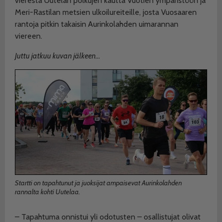
vierestä Uutelan polkujen kautta Vuotien ympäristöön ja
Meri-Rastilan metsien ulkoilureiteille, josta Vuosaaren
rantoja pitkin takaisin Aurinkolahden uimarannan
viereen.
Juttu jatkuu kuvan jälkeen…
Startti on tapahtunut ja juoksijat ampaisevat Aurinkolahden
rannalta kohti Uutelaa.
– Tapahtuma onnistui yli odotusten – osallistujat olivat