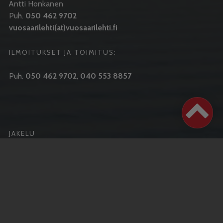
Antti Honkanen
Puh.
050 462 9702
vuosaarilehti(at)vuosaarilehti.fi
ILMOITUKSET JA TOIMITUS:
Puh.
050 462 9702
,
040 553 8857
JAKELU
Ilmestymispäivä joka keskiviikko
Puh.
050 462 9702
Aku Honkanen
Puh.
040 724 2713