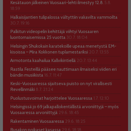
Kesätauon jälkeinen Vuosaari-lehti ilmestyy 12.8.
5.8.
18:59
Halkaisijantien tulipalossa vältyttiin vakavilta vammoilta
30.7. 19:16
Palkitun videopelin kehittäjä viihtyi Vuosaaren
luontomaisemissa 25 vuotta
30.7. 18:04
Helsingin Shukokain karatekoille upeaa menetystä EM-
kisoissa – Mira Kokkonen tuplamestariksi
20.7. 13:55
Armotonta kaahailua Kallvikintiellä
20.7. 13:44
Rastila Festeillä pääsee nauttimaan ilmaiseksi viiden eri
bändin musiikista
16.7. 11:47
Keski-Vuosaaressa sijaitseva puisto on nyt virallisesti
Revellinmäki
8.7. 21:24
Puolustusvoimat harjoittelee Vuosaaressa
1.7. 12:10
Helsingissä jo 69 jalkapallokentällistä arvoniittyjä – myös
Vuosaaressa arvoniittyjä
29.6. 18:45
Rakentaminen Vuosaaressa
29.6. 18:25
Rusakon poikaset kasassa
29.6. 18:18