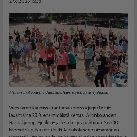
27.8.2025 15:38
Alkulämmöt vedettiin Aurinkolahden rannalla dj:n johdolla.
Vuosaaren kauniissa rantamaisemissa järjestettiin
lauantaina 23.8. ensimmäistä kertaa
Aurinkolahden
Rantakymppi -juoksu- ja lenkkeilytapahtuma. Sen 10
kilometriä pitkä reitti kulki Aurinkolahden uimarannan