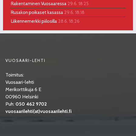
Rakentaminen Vuosaaressa
29.6. 18:25
Rusakon poikaset kasassa
29.6. 18:18
Liikennemerkki piilosilla
28.6. 18:26
VUOSAARI-LEHTI
Toimitus:
Vuosaari-lehti
Merikorttikuja 6 E
00960 Helsinki
Puh:
050 462 9702
vuosaarilehti(at)vuosaarilehti.fi