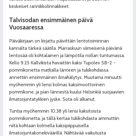
keskeiset rannikkolinnakkeet.
Talvisodan ensimmäinen päivä
Vuosaaressa
Päiväkirjaan on kirjattu päivittäin lentotoiminnan
kannalta tärkeä säätila. Marraskuun viimeisenä päivänä
lentosää oli kohtalainen ja lämpötila nollan tuntumassa.
Kello 9.25 Kallvikista havaittiin kaksi Tupolev SB-2 -
pommikonetta matkalla länteen ja tukikohdassa
annettiin ensimmäinen ilmahälytys. Muutama minuutti
myöhemmin yli lensi kolmas kaksimoottorinen
pommikone, ja pian lännestä kuului Helsinkiä suojaavien
ilmatorjuntatykkien jyske. Sota oli alkanut.
Tuntia myöhemmin 10.38 yli lensi kaksitoista
pommikonetta, ja tällä kertaa tukikohdasta ammuttiin
niitä kohtaan kolmella kaksipiippuisella
ilmatorjuntakonekiväärillä. Nähtävää vaikutusta