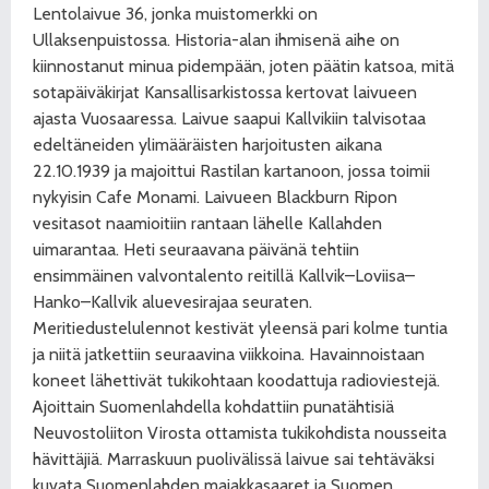
Lentolaivue 36, jonka muistomerkki on
Ullaksenpuistossa. Historia-alan ihmisenä aihe on
kiinnostanut minua pidempään, joten päätin katsoa, mitä
sotapäiväkirjat Kansallisarkistossa kertovat laivueen
ajasta Vuosaaressa. Laivue saapui Kallvikiin talvisotaa
edeltäneiden ylimääräisten harjoitusten aikana
22.10.1939 ja majoittui Rastilan kartanoon, jossa toimii
nykyisin Cafe Monami. Laivueen Blackburn Ripon
vesitasot naamioitiin rantaan lähelle Kallahden
uimarantaa. Heti seuraavana päivänä tehtiin
ensimmäinen valvontalento reitillä Kallvik–Loviisa–
Hanko–Kallvik aluevesirajaa seuraten.
Meritiedustelulennot kestivät yleensä pari kolme tuntia
ja niitä jatkettiin seuraavina viikkoina. Havainnoistaan
koneet lähettivät tukikohtaan koodattuja radioviestejä.
Ajoittain Suomenlahdella kohdattiin punatähtisiä
Neuvostoliiton Virosta ottamista tukikohdista nousseita
hävittäjiä. Marraskuun puolivälissä laivue sai tehtäväksi
kuvata Suomenlahden majakkasaaret ja Suomen