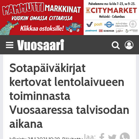
Sotapäiväkirjat
kertovat lentolaivueen
toiminnasta
Vuosaaressa talvisodan
aikana
Jaa: