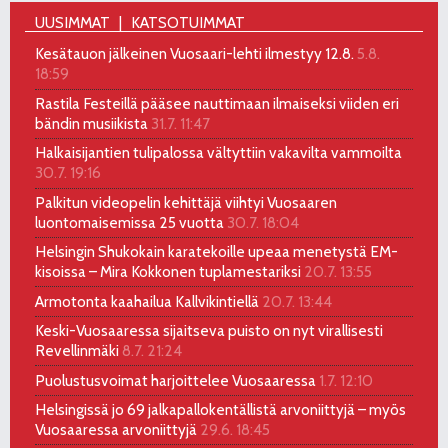
UUSIMMAT
KATSOTUIMMAT
Kesätauon jälkeinen Vuosaari-lehti ilmestyy 12.8.
5.8.
18:59
Rastila Festeillä pääsee nauttimaan ilmaiseksi viiden eri
bändin musiikista
31.7. 11:47
Halkaisijantien tulipalossa vältyttiin vakavilta vammoilta
30.7. 19:16
Palkitun videopelin kehittäjä viihtyi Vuosaaren
luontomaisemissa 25 vuotta
30.7. 18:04
Helsingin Shukokain karatekoille upeaa menetystä EM-
kisoissa – Mira Kokkonen tuplamestariksi
20.7. 13:55
Armotonta kaahailua Kallvikintiellä
20.7. 13:44
Keski-Vuosaaressa sijaitseva puisto on nyt virallisesti
Revellinmäki
8.7. 21:24
Puolustusvoimat harjoittelee Vuosaaressa
1.7. 12:10
Helsingissä jo 69 jalkapallokentällistä arvoniittyjä – myös
Vuosaaressa arvoniittyjä
29.6. 18:45