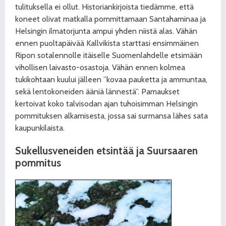
tulituksella ei ollut. Historiankirjoista tiedämme, että
koneet olivat matkalla pommittamaan Santahaminaa ja
Helsingin ilmatorjunta ampui yhden niistä alas. Vähän
ennen puoltapäivää Kallvikista starttasi ensimmäinen
Ripon sotalennolle itäiselle Suomenlahdelle etsimään
vihollisen laivasto-osastoja. Vähän ennen kolmea
tukikohtaan kuului jälleen ”kovaa pauketta ja ammuntaa,
sekä lentokoneiden ääniä lännestä”. Pamaukset
kertoivat koko talvisodan ajan tuhoisimman Helsingin
pommituksen alkamisesta, jossa sai surmansa lähes sata
kaupunkilaista.
Sukellusveneiden etsintää ja Suursaaren
pommitus