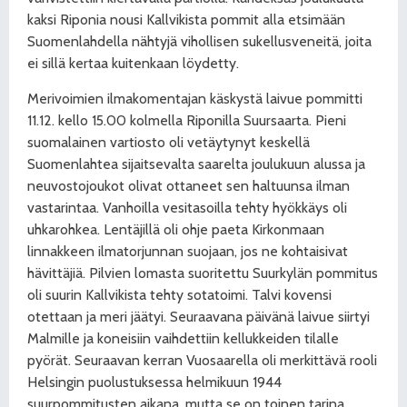
kaksi Riponia nousi Kallvikista pommit alla etsimään
Suomenlahdella nähtyjä vihollisen sukellusveneitä, joita
ei sillä kertaa kuitenkaan löydetty.
Merivoimien ilmakomentajan käskystä laivue pommitti
11.12. kello 15.00 kolmella Riponilla Suursaarta. Pieni
suomalainen vartiosto oli vetäytynyt keskellä
Suomenlahtea sijaitsevalta saarelta joulukuun alussa ja
neuvostojoukot olivat ottaneet sen haltuunsa ilman
vastarintaa. Vanhoilla vesitasoilla tehty hyökkäys oli
uhkarohkea. Lentäjillä oli ohje paeta Kirkonmaan
linnakkeen ilmatorjunnan suojaan, jos ne kohtaisivat
hävittäjiä. Pilvien lomasta suoritettu Suurkylän pommitus
oli suurin Kallvikista tehty sotatoimi. Talvi kovensi
otettaan ja meri jäätyi. Seuraavana päivänä laivue siirtyi
Malmille ja koneisiin vaihdettiin kellukkeiden tilalle
pyörät. Seuraavan kerran Vuosaarella oli merkittävä rooli
Helsingin puolustuksessa helmikuun 1944
suurpommitusten aikana, mutta se on toinen tarina