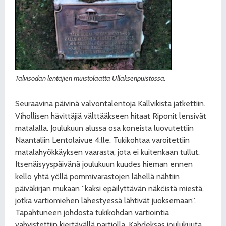
Talvisodan lentäjien muistolaatta Ullaksenpuistossa.
Seuraavina päivinä valvontalentoja Kallvikista jatkettiin.
Vihollisen hävittäjiä välttääkseen hitaat Riponit lensivät
matalalla. Joulukuun alussa osa koneista luovutettiin
Naantaliin Lentolaivue 4:lle. Tukikohtaa varoitettiin
matalahyökkäyksen vaarasta, jota ei kuitenkaan tullut.
Itsenäisyyspäivänä joulukuun kuudes hieman ennen
kello yhtä yöllä pommivarastojen lähellä nähtiin
päiväkirjan mukaan ”kaksi epäilyttävän näköistä miestä,
jotka vartiomiehen lähestyessä lähtivät juoksemaan”.
Tapahtuneen johdosta tukikohdan vartiointia
vahvistettiin kiertävällä partiolla. Kahdeksas joulukuuta