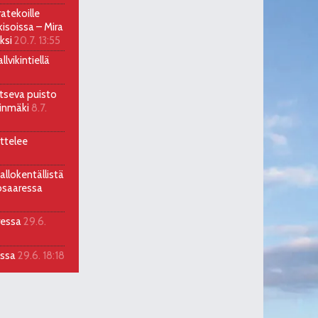
atekoille
soissa – Mira
ksi
20.7. 13:55
lvikintiellä
itseva puisto
llinmäki
8.7.
ttelee
allokentällistä
osaaressa
ressa
29.6.
assa
29.6. 18:18