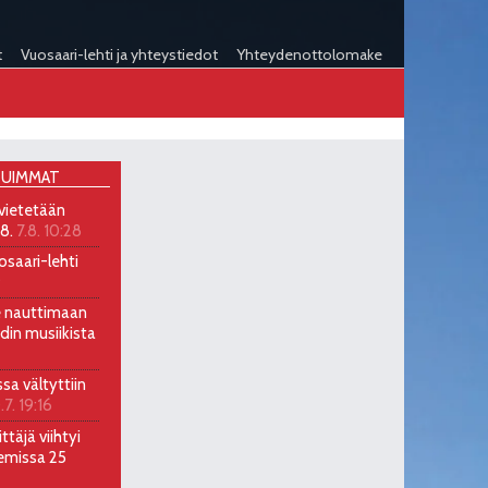
t
Vuosaari-lehti ja yhteystiedot
Yhteydenottolomake
UIMMAT
 vietetään
.8.
7.8. 10:28
osaari-lehti
9
ee nauttimaan
ndin musiikista
ssa vältyttiin
.7. 19:16
ttäjä viihtyi
emissa 25