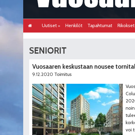
Uutiset
Henkilöt
Tapahtumat
Rikokse
SENIORIT
Vuosaaren keskustaan nousee tornita
9.12.2020
Toimitus
Vuos
Colu
2020
noin
tule
kork
voi 