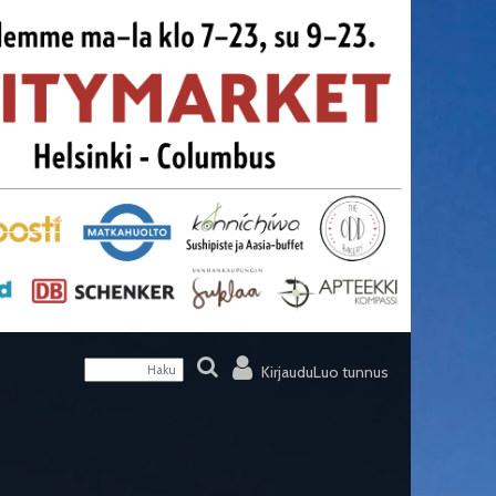
Kirjaudu
Luo tunnus