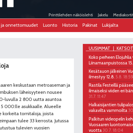
Printtilehden näköislehti
Jakelu
Mediakorti
t ja onnettomuudet
Luonto
Historia
Pakinat
Lukijalta
UUSIMMAT
KATSOT
Koko perheen Elojuhlia
Liinamaanpuistossa 15
loja
Kesätauon jälkeinen Vu
ilmestyy 12.8.
5.8. 18:5
aaren keskustaan metroaseman ja
Rastila Festeillä pääs
ilmaiseksi viiden eri bä
mbuksen läheisyyteen nousee
31.7. 11:47
-luvulla 2 800 uutta asuntoa
Halkaisijantien tulipalo
 5 000:lle asukkaalle. Alueelle
vakavilta vammoilta
30
e korkeita tornitaloja, joista
Palkitun videopelin kehi
eimpaan tulee 33 kerrosta. Jutussa
Vuosaaren luontomais
tutustua tulevien vuosien
vuotta
30.7. 18:04