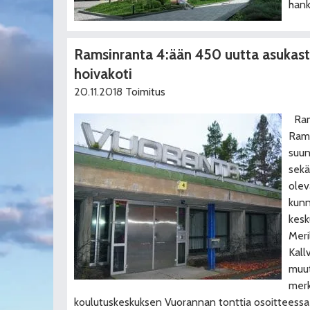
hank
Ramsinranta 4:ään 450 uutta asukast
hoivakoti
20.11.2018
Toimitus
Rams
Rams
suun
sekä
olev
kunn
kesk
Meri
Kall
muut
merk
koulutuskeskuksen Vuorannan tonttia osoitteessa V