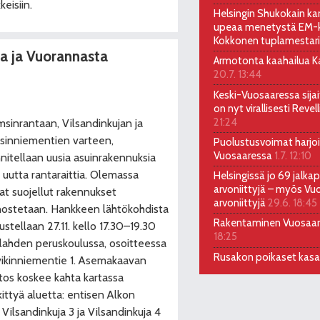
keisiin.
Helsingin Shukokain kar
upeaa menetystä EM-ki
Kokkonen tuplamestari
a ja Vuorannasta
Armotonta kaahailua Kal
20.7. 13:44
Keski-Vuosaaressa sija
on nyt virallisesti Reve
21:24
inrantaan, Vilsandinkujan ja
inniementien varteen,
Puolustusvoimat harjoi
Vuosaaressa
1.7. 12:10
nitellaan uusia asuinrakennuksia
 uutta rantaraittia. Olemassa
Helsingissä jo 69 jalkap
arvoniittyjä – myös Vu
at suojellut rakennukset
arvoniittyjä
29.6. 18:45
ostetaan. Hankkeen lähtökohdista
Rakentaminen Vuosaa
ustellaan 27.11. kello 17.30–19.30
18:25
lahden peruskoulussa, osoitteessa
Rusakon poikaset kas
vikinniementie 1. Asemakaavan
os koskee kahta kartassa
ittyä aluetta: entisen Alkon
ilsandinkuja 3 ja Vilsandinkuja 4