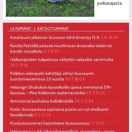
poikasajasta.
UUSIMMAT
KATSOTUIMMAT
Kesätauon jälkeinen Vuosaari-lehti ilmestyy 12.8.
5.8. 18:59
Rastila Festeillä pääsee nauttimaan ilmaiseksi viiden eri
bändin musiikista
31.7. 11:47
Halkaisijantien tulipalossa vältyttiin vakavilta vammoilta
30.7. 19:16
Palkitun videopelin kehittäjä viihtyi Vuosaaren
luontomaisemissa 25 vuotta
30.7. 18:04
Helsingin Shukokain karatekoille upeaa menetystä EM-
kisoissa – Mira Kokkonen tuplamestariksi
20.7. 13:55
Armotonta kaahailua Kallvikintiellä
20.7. 13:44
Keski-Vuosaaressa sijaitseva puisto on nyt virallisesti
Revellinmäki
8.7. 21:24
Puolustusvoimat harjoittelee Vuosaaressa
1.7. 12:10
Helsingissä jo 69 jalkapallokentällistä arvoniittyjä – myös