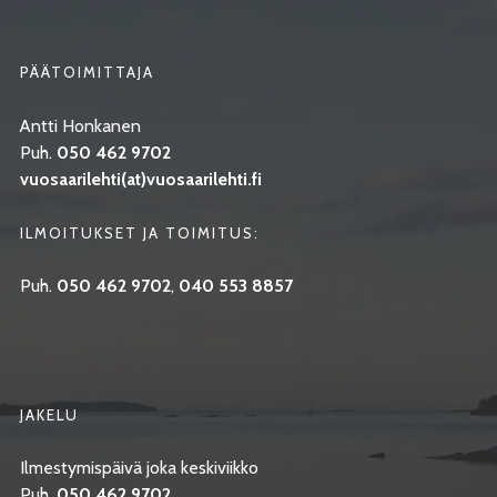
PÄÄTOIMITTAJA
Antti Honkanen
Puh.
050 462 9702
vuosaarilehti(at)vuosaarilehti.fi
ILMOITUKSET JA TOIMITUS:
Puh.
050 462 9702
,
040 553 8857
JAKELU
Ilmestymispäivä joka keskiviikko
Puh.
050 462 9702