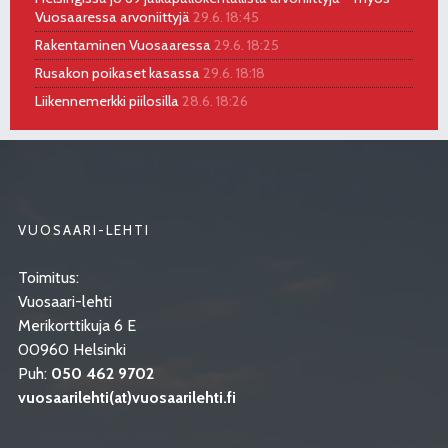
Vuosaaressa arvoniittyjä
29.6. 18:45
Rakentaminen Vuosaaressa
29.6. 18:25
Rusakon poikaset kasassa
29.6. 18:18
Liikennemerkki piilosilla
28.6. 18:26
VUOSAARI-LEHTI
Toimitus:
Vuosaari-lehti
Merikorttikuja 6 E
00960 Helsinki
Puh:
050 462 9702
vuosaarilehti(at)vuosaarilehti.fi