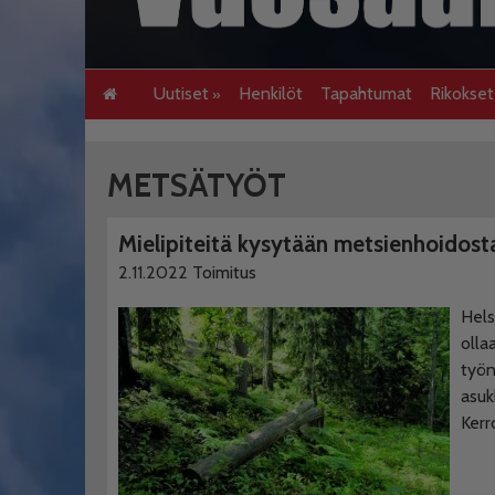
Uutiset
Henkilöt
Tapahtumat
Rikokse
METSÄTYÖT
Mielipiteitä kysytään metsienhoidost
2.11.2022
Toimitus
Hels
olla
työn
asuk
Kerr