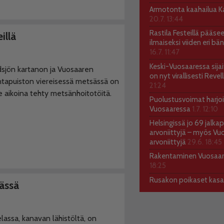
Armotonta kaahailua Kal
20.7. 13:44
Rastila Festeillä pääs
illä
ilmaiseksi viiden eri bä
16.7. 11:47
Keski-Vuosaaressa sija
sjön kartanon ja Vuosaaren
on nyt virallisesti Reve
untapuiston viereisessä metsässä on
21:24
e aikoina tehty metsänhoitotöitä.
Puolustusvoimat harjoi
Vuosaaressa
1.7. 12:10
Helsingissä jo 69 jalkap
arvoniittyjä – myös Vu
arvoniittyjä
29.6. 18:45
Rakentaminen Vuosaa
18:25
Rusakon poikaset kas
ässä
lassa, kanavan lähistöltä, on