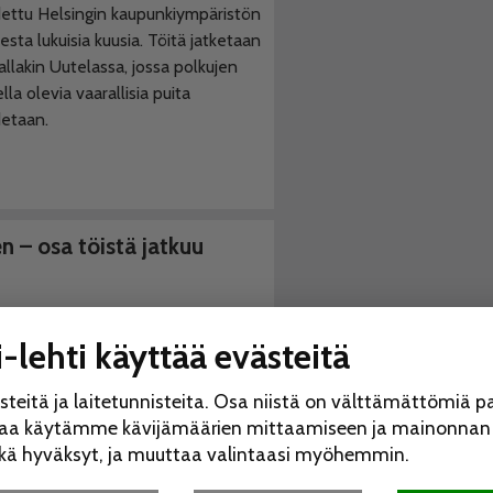
ettu Helsingin kaupunkiympäristön
esta lukuisia kuusia. Töitä jatketaan
llakin Uutelassa, jossa polkujen
lla olevia vaarallisia puita
etaan.
n – osa töistä jatkuu
ingin kaupunki jatkaa keskusteluja
lan virkistysalueen
-lehti käyttää evästeitä
nonhoitosuunnitelmasta
tojärjestöjen kanssa. Viikolla
eitä ja laitetunnisteita. Osa niistä on välttämättömiä p
21 Uutelassa jatketaan sellaisia
saa käytämme kävijämäärien mittaamiseen ja mainonnan r
ä, joista ei ollut näkemyseroja tällä
itkä hyväksyt, ja muuttaa valintaasi myöhemmin.
lla järjestetyllä yhteisellä