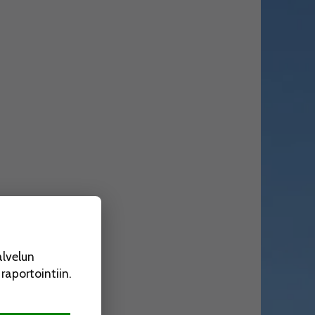
alvelun
aportointiin.