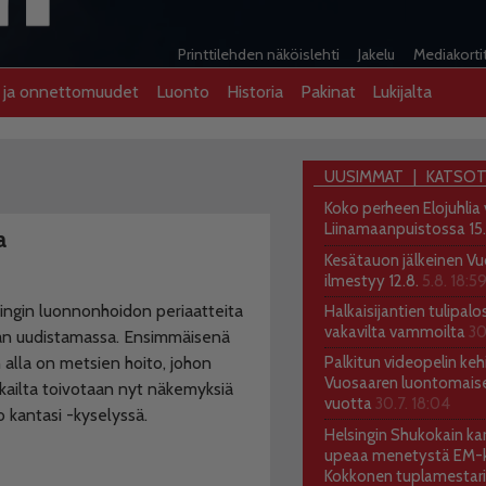
Printtilehden näköislehti
Jakelu
Mediakorti
t ja onnettomuudet
Luonto
Historia
Pakinat
Lukijalta
UUSIMMAT
KATSOT
Koko perheen Elojuhlia
Liinamaanpuistossa 15
a
Kesätauon jälkeinen Vu
ilmestyy 12.8.
5.8. 18:5
ingin luonnonhoidon periaatteita
Halkaisijantien tulipalo
vakavilta vammoilta
30
an uudistamassa. Ensimmäisenä
 alla on metsien hoito, johon
Palkitun videopelin kehi
Vuosaaren luontomais
kailta toivotaan nyt näkemyksiä
vuotta
30.7. 18:04
o kantasi -kyselyssä.
Helsingin Shukokain kar
upeaa menetystä EM-ki
Kokkonen tuplamestari