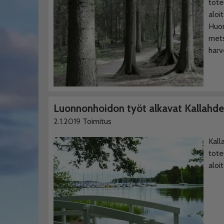
tote
aloi
Huon
mets
harv
Luonnonhoidon työt alkavat Kallahde
2.1.2019
Toimitus
Kall
tote
aloi