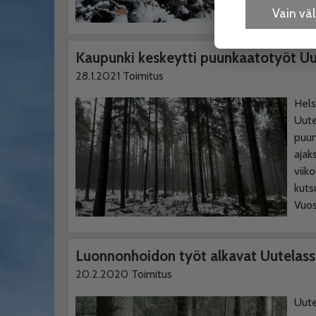
maas
Vain v
Kaupunki keskeytti puunkaatotyöt Uu
28.1.2021
Toimitus
Hels
Uute
puun
ajak
viik
kuts
Vuos
Luonnonhoidon työt alkavat Uutelas
20.2.2020
Toimitus
Uut