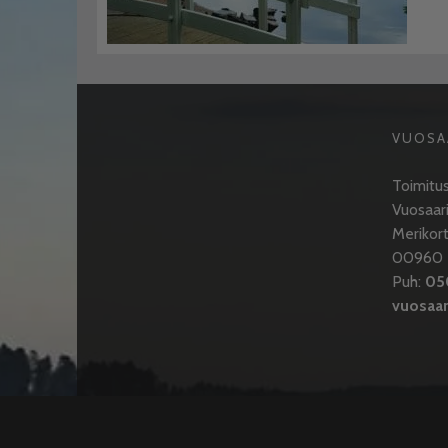
VUOSA
Toimitus
Vuosaari
Merikort
00960 H
Puh:
05
vuosaari