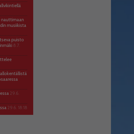
lvikintiellä
ee nauttimaan
ndin musiikista
itseva puisto
llinmäki
8.7.
ttelee
allokentällistä
osaaressa
ressa
29.6.
assa
29.6. 18:18