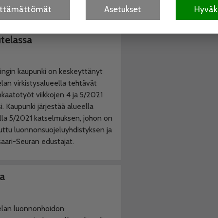
tokatselmuksella.
älttämättömät
Asetukset
Hyväks
telassa
ingin kaupunki on keskeyttänyt
lan virkistysalueella tehtävät
kaatotyöt viikkojen 4 ja 5/2021
si. Kaupunki järjestää alueella
olla 5/2021 katselmuksen, johon on
uttu luonnonsuojeluyhdistyksen ja
aari-Seuran edustajat.
sa
elan luonnonhoidon