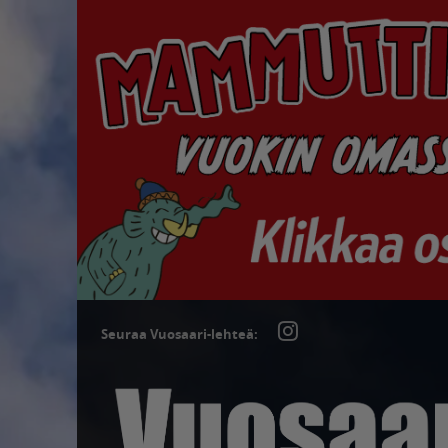
Seuraa Vuosaari-lehteä: