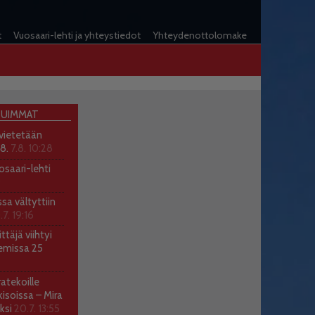
t
Vuosaari-lehti ja yhteystiedot
Yhteydenottolomake
UIMMAT
 vietetään
.8.
7.8. 10:28
osaari-lehti
9
ssa vältyttiin
.7. 19:16
ttäjä viihtyi
emissa 25
atekoille
soissa – Mira
ksi
20.7. 13:55