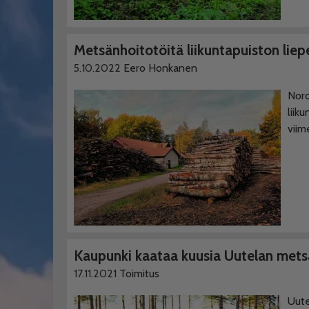
Metsänhoitotöitä liikuntapuiston liepe
5.10.2022
Eero Honkanen
Nord
liik
viim
Kaupunki kaataa kuusia Uutelan mets
17.11.2021
Toimitus
Uute