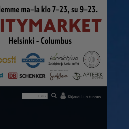
Kirjaudu
Luo tunnus