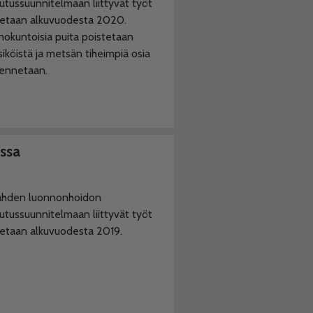
utussuunnitelmaan liittyvät työt
tetaan alkuvuodesta 2020.
okuntoisia puita poistetaan
iköistä ja metsän tiheimpiä osia
ennetaan.
ssa
ahden luonnonhoidon
utussuunnitelmaan liittyvät työt
tetaan alkuvuodesta 2019.