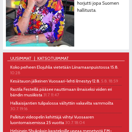
horjutti jopa Suomen
hallitusta.
UUSIMMAT
KATSOTUIMMAT
Koko perheen Elojuhlia vietetään Liinamaanpuistossa 15.8.
10:28
Kesätauon jälkeinen Vuosaari-lehti ilmestyy 12.8.
5.8. 18:59
Rastila Festeillä pääsee nauttimaan ilmaiseksi viiden eri
bändin musiikista
31.7. 11:47
Halkaisijantien tulipalossa vältyttiin vakavilta vammoilta
30.7. 19:16
Palkitun videopelin kehittäjä viihtyi Vuosaaren
luontomaisemissa 25 vuotta
30.7. 18:04
Helsingin Shukokain karatekoille upeaa menetystä EM-