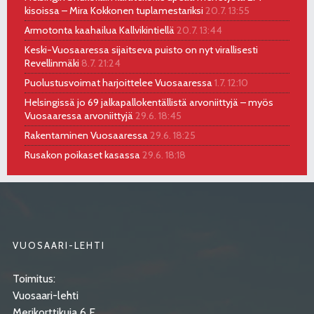
kisoissa – Mira Kokkonen tuplamestariksi
20.7. 13:55
Armotonta kaahailua Kallvikintiellä
20.7. 13:44
Keski-Vuosaaressa sijaitseva puisto on nyt virallisesti
Revellinmäki
8.7. 21:24
Puolustusvoimat harjoittelee Vuosaaressa
1.7. 12:10
Helsingissä jo 69 jalkapallokentällistä arvoniittyjä – myös
Vuosaaressa arvoniittyjä
29.6. 18:45
Rakentaminen Vuosaaressa
29.6. 18:25
Rusakon poikaset kasassa
29.6. 18:18
VUOSAARI-LEHTI
Toimitus:
Vuosaari-lehti
Merikorttikuja 6 E