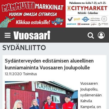
SYDÄNLIITTO
Sydänterveyden edistämisen alueellinen
kunniamaininta Vuosaaren Joulupolulle
12.11.2020
Toimitus
Vuosaaren
Joulupolku,
sydämenään
Kahvila
Kampela, on