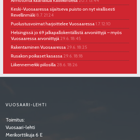
Armotonta kaahailua Kallvikintiellä
20.7. 13:44
Keski-Vuosaaressa sijaitseva puisto on nyt virallisesti
Revellinmäki
8.7. 21:24
Puolustusvoimat harjoittelee Vuosaaressa
1.7. 12:10
Helsingissä jo 69 jalkapallokentällistä arvoniittyjä – myös
Vuosaaressa arvoniittyjä
29.6. 18:45
Rakentaminen Vuosaaressa
29.6. 18:25
Rusakon poikaset kasassa
29.6. 18:18
Liikennemerkki piilosilla
28.6. 18:26
VUOSAARI-LEHTI
Toimitus:
Vuosaari-lehti
Merikorttikuja 6 E